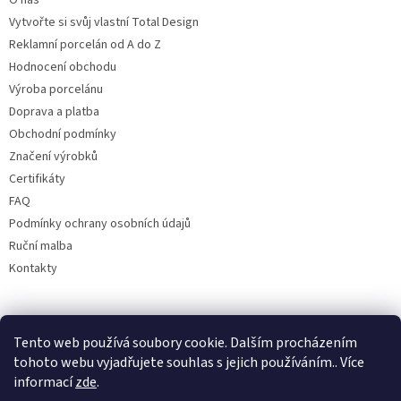
O nás
Vytvořte si svůj vlastní Total Design
Reklamní porcelán od A do Z
Hodnocení obchodu
Výroba porcelánu
Doprava a platba
Obchodní podmínky
Značení výrobků
Certifikáty
FAQ
Podmínky ochrany osobních údajů
Ruční malba
Kontakty
Facebook
Tento web používá soubory cookie. Dalším procházením
tohoto webu vyjadřujete souhlas s jejich používáním.. Více
informací
zde
.