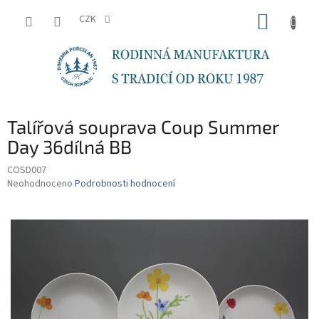
Přejít
NÁKUP
na
CZK
obsah
KOŠÍK
Talířová souprava Coup Summer
Day 36dílná BB
COSD007
Průměrné
Neohodnoceno
Podrobnosti hodnocení
hodnocení
produktu
je
0,0
z
5
hvězdiček.