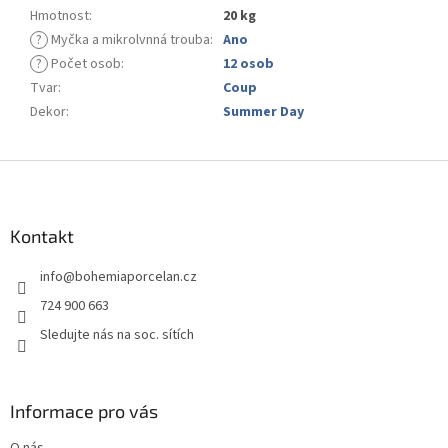
Hmotnost
:
20 kg
?
Myčka a mikrolvnná trouba
:
Ano
?
Počet osob
:
12 osob
Tvar
:
Coup
Dekor
:
Summer Day
Z
á
p
a
Kontakt
t
info
@
bohemiaporcelan.cz
í
724 900 663
Sledujte nás na soc. sítích
Informace pro vás