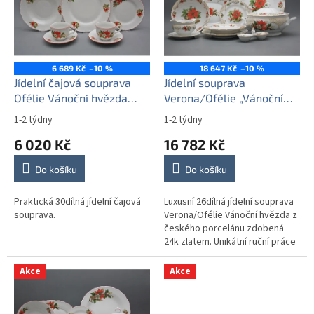
i
u
s
k
p
t
r
ů
o
6 689 Kč
–10 %
18 647 Kč
–10 %
d
Jídelní čajová souprava
Jídelní souprava
u
Ofélie Vánoční hvězda
Verona/Ofélie „Vánoční
k
30dílná CCL
hvězda“ (26dílná) – GL Lux
1-2 týdny
1-2 týdny
t
6 020 Kč
16 782 Kč
ů
Do košíku
Do košíku
Praktická 30dílná jídelní čajová
Luxusní 26dílná jídelní souprava
souprava.
Verona/Ofélie Vánoční hvězda z
českého porcelánu zdobená
24k zlatem. Unikátní ruční práce
pro sváteční stůl.
Akce
Akce