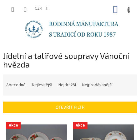
Přejít
NÁKUP
na
CZK
obsah
KOŠÍK
Jídelní a talířové soupravy Vánoční
hvězda
Ř
a
Abecedně
Nejlevnější
Nejdražší
Nejprodávanější
z
e
n
OTEVŘÍT FILTR
í
p
V
r
Akce
Akce
ý
o
p
d