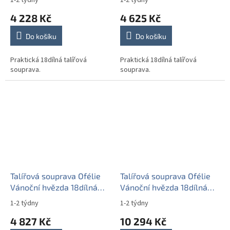
1-2 týdny
1-2 týdny
4 228 Kč
4 625 Kč
Do košíku
Do košíku
Praktická 18dílná talířová
Praktická 18dílná talířová
souprava.
souprava.
Talířová souprava Ofélie
Talířová souprava Ofélie
Vánoční hvězda 18dílná
Vánoční hvězda 18dílná
FCL
FGL Lux
1-2 týdny
1-2 týdny
4 827 Kč
10 294 Kč