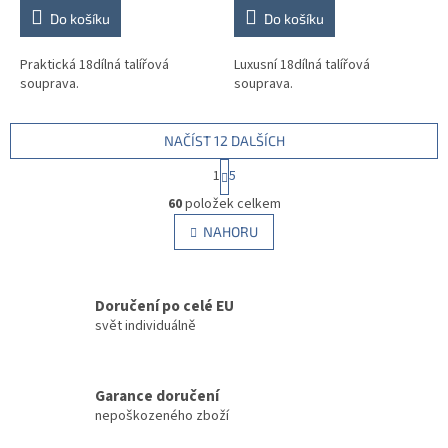
Do košíku
Do košíku
Praktická 18dílná talířová
Luxusní 18dílná talířová
souprava.
souprava.
NAČÍST 12 DALŠÍCH
S
1
5
t
O
r
60
položek celkem
v
á
l
NAHORU
n
á
k
d
o
v
a
á
Doručení po celé EU
c
n
í
svět individuálně
í
p
r
v
Garance doručení
k
nepoškozeného zboží
y
v