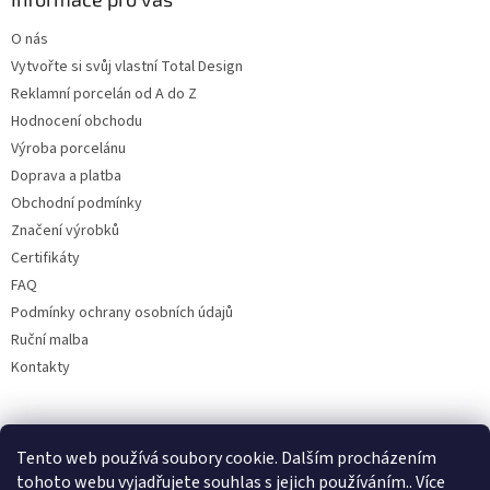
O nás
Vytvořte si svůj vlastní Total Design
Reklamní porcelán od A do Z
Hodnocení obchodu
Výroba porcelánu
Doprava a platba
Obchodní podmínky
Značení výrobků
Certifikáty
FAQ
Podmínky ochrany osobních údajů
Ruční malba
Kontakty
Facebook
Tento web používá soubory cookie. Dalším procházením
tohoto webu vyjadřujete souhlas s jejich používáním.. Více