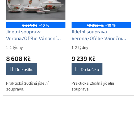
9 564 Kč
–10 %
10 265 Kč
–10 %
Jídelní souprava
Jídelní souprava
Verona/Ofélie Vánoční
Verona/Ofélie Vánoční
hvězda 26dílná CCL
hvězda 26dílná FCL
1-2 týdny
1-2 týdny
8 608 Kč
9 239 Kč
Do košíku
Do košíku
Praktická 26dílná jídelní
Praktická 26dílná jídelní
souprava.
souprava.