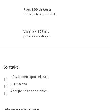
ý
p
Přes 100 dekorů
i
tradičních i moderních
s
u
Více jak 10 tisíc
položek v eshopu
Z
á
p
a
Kontakt
t
info
@
bohemiaporcelan.cz
í
724 900 663
Sledujte nás na soc. sítích
Informace pro vás