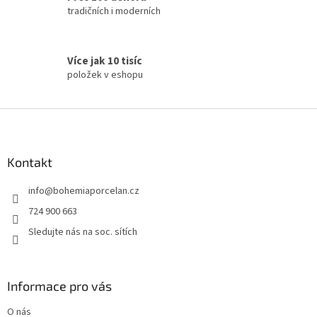
tradičních i moderních
Více jak 10 tisíc
položek v eshopu
Z
á
p
a
Kontakt
t
info
@
bohemiaporcelan.cz
í
724 900 663
Sledujte nás na soc. sítích
Informace pro vás
O nás