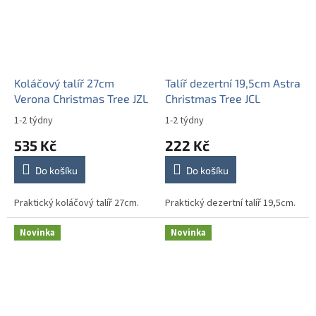
Koláčový talíř 27cm
Talíř dezertní 19,5cm Astra
Verona Christmas Tree JZL
Christmas Tree JCL
1-2 týdny
1-2 týdny
535 Kč
222 Kč
Do košíku
Do košíku
Praktický koláčový talíř 27cm.
Praktický dezertní talíř 19,5cm.
Novinka
Novinka