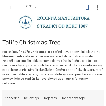
Přejít
NÁKUP
na
CZK
obsah
KOŠÍK
Talíře Christmas Tree
Porcelánové
talíře Christmas Tree
představují pomyslné plátno, na
kterém rozehrajete estetiku své sváteční tabule. Ústřední motiv
zeleného stromečku obklopeného dárky dává každému chodu – od
ranní vánočky až po slavnostního štědrovečerního kapra – nefalšovaný
nádech nostalgie. Díky široké škále průměrů a specifických tvarů, které
naše manufaktura vyrábí, můžete na stole vytvářet působivé vrstvené
servisy, kde se tradiční karlovarský střep snoubí s řemeslným
detailem.
Ř
a
Abecedně
Nejlevnější
Nejdražší
Nejprodávanější
z