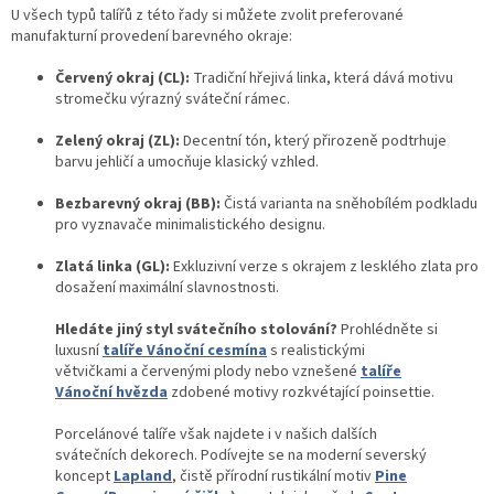
U všech typů talířů z této řady si můžete zvolit preferované
manufakturní provedení barevného okraje:
Červený okraj (CL):
Tradiční hřejivá linka, která dává motivu
stromečku výrazný sváteční rámec.
Zelený okraj (ZL):
Decentní tón, který přirozeně podtrhuje
barvu jehličí a umocňuje klasický vzhled.
Bezbarevný okraj (BB):
Čistá varianta na sněhobílém podkladu
pro vyznavače minimalistického designu.
Zlatá linka (GL):
Exkluzivní verze s okrajem z lesklého zlata pro
dosažení maximální slavnostnosti.
Hledáte jiný styl svátečního stolování?
Prohlédněte si
luxusní
talíře Vánoční cesmína
s realistickými
větvičkami a červenými plody nebo vznešené
talíře
Vánoční hvězda
zdobené motivy rozkvétající poinsettie.
Porcelánové talíře však najdete i v našich dalších
svátečních dekorech. Podívejte se na moderní severský
koncept
Lapland
, čistě přírodní rustikální motiv
Pine