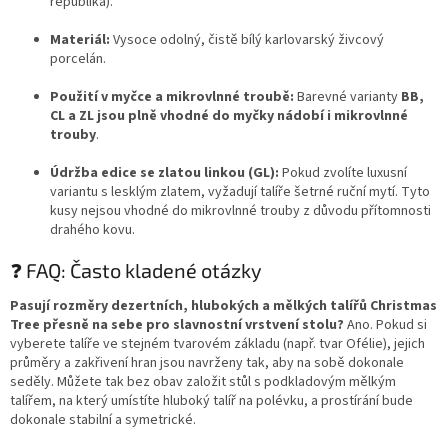
republika).
Materiál:
Vysoce odolný, čistě bílý karlovarský živcový
porcelán.
Použití v myčce a mikrovlnné troubě:
Barevné varianty
BB,
CL a ZL jsou plně vhodné do myčky nádobí i mikrovlnné
trouby
.
Údržba edice se zlatou linkou (GL):
Pokud zvolíte luxusní
variantu s lesklým zlatem, vyžadují talíře šetrné ruční mytí. Tyto
kusy nejsou vhodné do mikrovlnné trouby z důvodu přítomnosti
drahého kovu.
❓ FAQ: Často kladené otázky
Pasují rozměry dezertních, hlubokých a mělkých talířů Christmas
Tree přesně na sebe pro slavnostní vrstvení stolu?
Ano. Pokud si
vyberete talíře ve stejném tvarovém základu (např. tvar Ofélie), jejich
průměry a zakřivení hran jsou navrženy tak, aby na sobě dokonale
seděly. Můžete tak bez obav založit stůl s podkladovým mělkým
talířem, na který umístíte hluboký talíř na polévku, a prostírání bude
dokonale stabilní a symetrické.