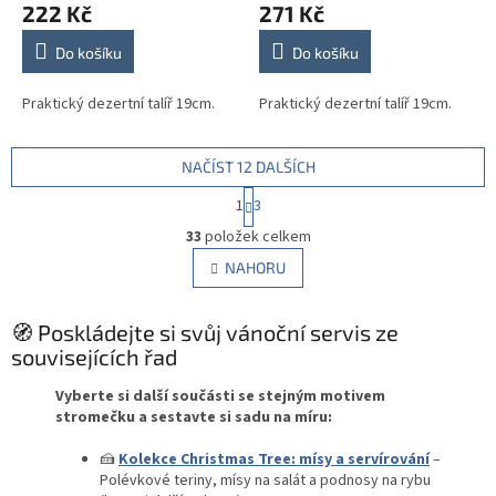
222 Kč
271 Kč
Do košíku
Do košíku
Praktický dezertní talíř 19cm.
Praktický dezertní talíř 19cm.
NAČÍST 12 DALŠÍCH
S
1
3
t
O
r
33
položek celkem
v
á
l
NAHORU
n
á
k
d
o
v
🧭 Poskládejte si svůj vánoční servis ze
a
á
c
souvisejících řad
n
í
í
p
Vyberte si další součásti se stejným motivem
r
stromečku a sestavte si sadu na míru:
v
k
🍰
Kolekce Christmas Tree: mísy a servírování
–
y
Polévkové teriny, mísy na salát a podnosy na rybu