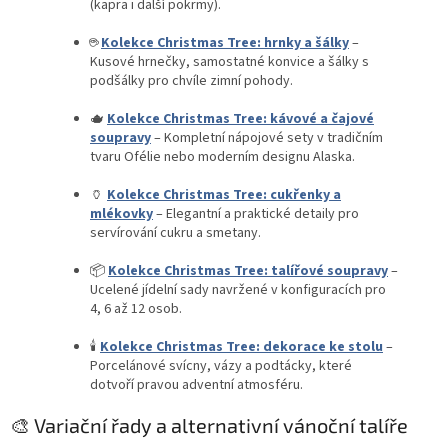
v
(kapra i další pokrmy).
ý
p
☕
Kolekce Christmas Tree: hrnky a šálky
–
i
Kusové hrnečky, samostatné konvice a šálky s
s
podšálky pro chvíle zimní pohody.
u
🫖
Kolekce Christmas Tree: kávové a čajové
soupravy
– Kompletní nápojové sety v tradičním
tvaru Ofélie nebo moderním designu Alaska.
🏺
Kolekce Christmas Tree: cukřenky a
mlékovky
– Elegantní a praktické detaily pro
servírování cukru a smetany.
📦
Kolekce Christmas Tree: talířové soupravy
–
Ucelené jídelní sady navržené v konfiguracích pro
4, 6 až 12 osob.
🕯️
Kolekce Christmas Tree: dekorace ke stolu
–
Porcelánové svícny, vázy a podtácky, které
dotvoří pravou adventní atmosféru.
🎨 Variační řady a alternativní vánoční talíře