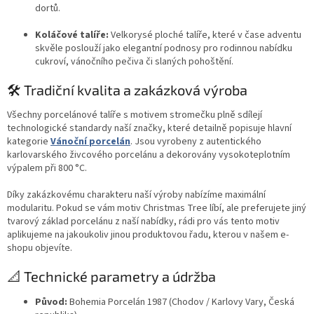
dortů.
Koláčové talíře:
Velkorysé ploché talíře, které v čase adventu
skvěle poslouží jako elegantní podnosy pro rodinnou nabídku
cukroví, vánočního pečiva či slaných pohoštění.
🛠️ Tradiční kvalita a zakázková výroba
Všechny porcelánové talíře s motivem stromečku plně sdílejí
technologické standardy naší značky, které detailně popisuje hlavní
kategorie
Vánoční porcelán
. Jsou vyrobeny z autentického
karlovarského živcového porcelánu a dekorovány vysokoteplotním
výpalem při 800 °C.
Díky zakázkovému charakteru naší výroby nabízíme maximální
modularitu. Pokud se vám motiv Christmas Tree líbí, ale preferujete jiný
tvarový základ porcelánu z naší nabídky, rádi pro vás tento motiv
aplikujeme na jakoukoliv jinou produktovou řadu, kterou v našem e-
shopu objevíte.
📐 Technické parametry a údržba
Původ:
Bohemia Porcelán 1987 (Chodov / Karlovy Vary, Česká