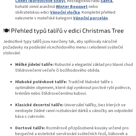
Cones (Borovicové šišky)
, nostalgickou řadu
Santa
,
bohaté zimní aranžmá
Winter Bouquet
nebo
sběratelskou edici
Vánoční vločka
. Kompletní přehled
naleznete v mateřské kategorii
Vánoční porcelán
.
🍽️ Přehled typů talířů v edici Christmas Tree
Jednotlivé typy talířů jsou navrženy tak, aby splňovaly náročné
požadavky na podávání vícechodového menu i celodenní sváteční
stolování:
Mělké jídelní talíře:
Robustní a elegantní základ pro hlavní chod
štědrovečerní večeře či božíhodového oběda.
Hluboké polévkové talíře:
Tradičně hluboké talíře s
optimálním objemem, které dají vyniknout poctivé rybí polévce,
krémům nebo štědrovečernímu kubovi.
Klasické dezertní talíře:
Univerzální talířky, bez kterých se
neobejde žádné ranní rozbalování dárků u vánočky ani odpolední
káva s cukrovím.
Dortové talíře:
Rozměrově přizpůsobené kousky určené pro
bezpečné a estetické servírování svátečních řezů, bábovek a