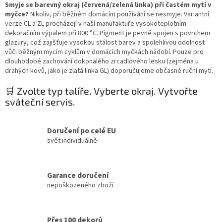
Smyje se barevný okraj (červená/zelená linka) při častém mytí v
myčce?
Nikoliv, při běžném domácím používání se nesmyje. Variantní
verze CL a ZL procházejí v naší manufaktuře vysokoteplotním
dekoračním výpalem při 800 °C. Pigment je pevně spojen s povrchem
glazury, což zajišťuje vysokou stálost barev a spolehlivou odolnost
vůči běžným mycím cyklům v domácích myčkách nádobí. Pouze pro
dlouhodobé zachování dokonalého zrcadlového lesku (zejména u
drahých kovů, jako je zlatá linka GL) doporučujeme občasné ruční mytí.
🛒 Zvolte typ talíře. Vyberte okraj. Vytvořte
sváteční servis.
Doručení po celé EU
svět individuálně
Garance doručení
nepoškozeného zboží
Přes 100 dekorů