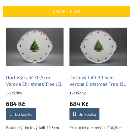
e
n
OTEVŘÍT FILTR
í
p
V
r
ý
o
p
d
i
u
s
k
p
t
r
ů
o
d
Dortový talíř 30,5cm
Dortový talíř 30,5cm
u
Verona Christmas Tree JCL
Verona Christmas Tree JZL
k
1-2 týdny
1-2 týdny
t
684 Kč
684 Kč
ů
Do košíku
Do košíku
Praktický dortový talíř 30,5cm.
Praktický dortový talíř 30,5cm.