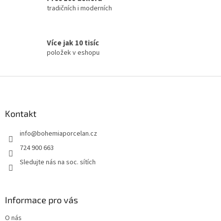
v
tradičních i moderních
ý
p
i
s
Více jak 10 tisíc
u
položek v eshopu
Z
á
p
a
Kontakt
t
info
@
bohemiaporcelan.cz
í
724 900 663
Sledujte nás na soc. sítích
Informace pro vás
O nás