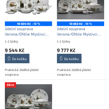
i
u
s
k
p
t
r
ů
o
10 604 Kč
–10 %
10 863 Kč
–10 %
d
Jídelní souprava
Jídelní souprava
u
Verona/Ofélie Myslivci
Verona/Ofélie Myslivci
k
26dílná FBB
26dílná FHL
1-2 týdny
1-2 týdny
t
9 544 Kč
9 777 Kč
ů
Do košíku
Do košíku
Praktická 26dílná jídelní
Praktická 26dílná jídelní
souprava.
souprava.
Akce