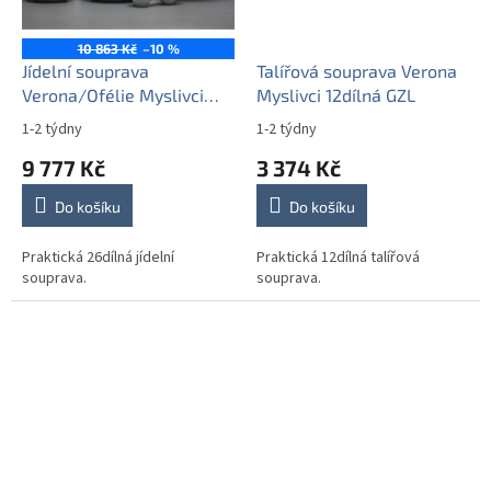
10 863 Kč
–10 %
Jídelní souprava
Talířová souprava Verona
Verona/Ofélie Myslivci
Myslivci 12dílná GZL
26dílná FZL
1-2 týdny
1-2 týdny
9 777 Kč
3 374 Kč
Do košíku
Do košíku
Praktická 26dílná jídelní
Praktická 12dílná talířová
souprava.
souprava.