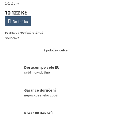
1-2 týdny
10 122 Kč
Do košíku
Praktická 36dílná talířová
souprava.
7
položek celkem
O
v
l
á
Doručení po celé EU
d
svět individuálně
a
c
í
Garance doručení
p
nepoškozeného zboží
r
v
k
y
Přes 100 dekorů