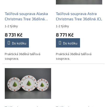
t
r
ů
o
d
Talířová souprava Alaska
Talířová souprava Astra
u
Christmas Tree 36dílná
Christmas Tree 36dílná JCL
k
JBB
1-2 týdny
1-2 týdny
t
8 731 Kč
8 771 Kč
ů
Do košíku
Do košíku
Praktická 36dílná talířová
Praktická 36dílná talířová
souprava.
souprava.