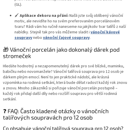
(GL).
🖌️
Aplikace dekoru na přání:
Našli jste svůj oblíbený vánoční
motiv, ale nevidíte ho na svém preferovaném porcelánovém
tvaru? Rádi vám ho ručně naneseme na jakýkoliv tvar talířů z naší
nabídky. Stejně tak pro vás můžeme sladit i
vánoční kávové
soupravy
nebo
vánoční čajové soupravy
.
🎁 Vánoční porcelán jako dokonalý dárek pod
stromeček
Hledáte hodnotný a nezapomenutelný dárek pro své blízké, maminku,
babičku nebo novomanžele? Vánoční talířová souprava pro 12 osob je
dárkem plným emocí. Není to jen praktické nádobí, ale krásná
vzpomínka na rodinná setkání, která bude dělat radost každý rok znovu
a znovu. Mnoho zákazníků si pořizuje vánoční porcelán postupně –
každý rok přidají další díly nebo rozšíří soupravu pro větší rodinná
setkání.
❓ FAQ: Často kladené otázky o vánočních
talířových soupravách pro 12 osob
Co obsahuje vánoční talířová souprava pro 12 osob?