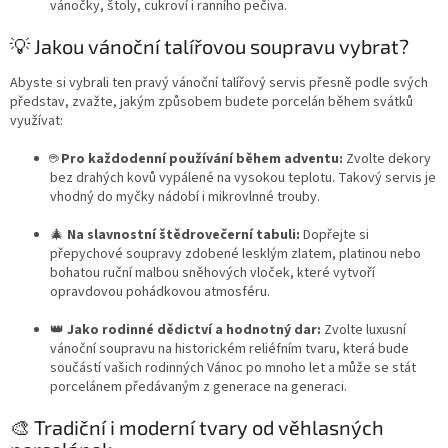
vánočky, štoly, cukroví i ranního pečiva.
💡 Jakou vánoční talířovou soupravu vybrat?
Abyste si vybrali ten pravý vánoční talířový servis přesně podle svých
představ, zvažte, jakým způsobem budete porcelán během svátků
využívat:
☕
Pro každodenní používání během adventu:
Zvolte dekory
bez drahých kovů vypálené na vysokou teplotu. Takový servis je
vhodný do myčky nádobí i mikrovlnné trouby.
🎄
Na slavnostní štědrovečerní tabuli:
Dopřejte si
přepychové soupravy zdobené lesklým zlatem, platinou nebo
bohatou ruční malbou sněhových vloček, které vytvoří
opravdovou pohádkovou atmosféru.
👑
Jako rodinné dědictví a hodnotný dar:
Zvolte luxusní
vánoční soupravu na historickém reliéfním tvaru, která bude
součástí vašich rodinných Vánoc po mnoho let a může se stát
porcelánem předávaným z generace na generaci.
🎨 Tradiční i moderní tvary od věhlasných