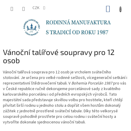
Přejít
NÁKUP
na
CZK
obsah
KOŠÍK
Vánoční talířové soupravy pro 12
osob
Vánoční talířová souprava pro 12 osob je vrcholem svátečního
stolování. Je určena pro velké rodinné sešlosti, vícegenerační setkání i
reprezentativní štědrovečerní tabuli. V
Bohemia Porcelán 1987
pro vás
v České republice ručně dekorujeme porcelánové sady z kvalitního
karlovarského porcelánu i od předních evropských výrobců. Tato
majestátní sada představuje skvělou volbu pro hostitele, kteří chtějí
přivítat širší rodinu u jednoho stolu a dopřát všem hostům dokonalý
zážitek z jednotně prostřené sváteční tabule. Díky této velkorysé
soupravě pohodlně prostřete pro celou rodinu i sváteční hosty a
vytvoříte dokonale sjednocenou vánoční tabuli.