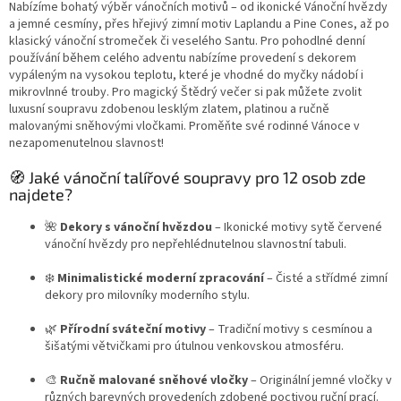
Nabízíme bohatý výběr vánočních motivů – od ikonické Vánoční hvězdy
a jemné cesmíny, přes hřejivý zimní motiv Laplandu a Pine Cones, až po
klasický vánoční stromeček či veselého Santu. Pro pohodlné denní
používání během celého adventu nabízíme provedení s dekorem
vypáleným na vysokou teplotu, které je vhodné do myčky nádobí i
mikrovlnné trouby. Pro magický Štědrý večer si pak můžete zvolit
luxusní soupravu zdobenou lesklým zlatem, platinou a ručně
malovanými sněhovými vločkami. Proměňte své rodinné Vánoce v
nezapomenutelnou slavnost!
🧭 Jaké vánoční talířové soupravy pro 12 osob zde
najdete?
🌺
Dekory s vánoční hvězdou
– Ikonické motivy sytě červené
vánoční hvězdy pro nepřehlédnutelnou slavnostní tabuli.
❄️
Minimalistické moderní zpracování
– Čisté a střídmé zimní
dekory pro milovníky moderního stylu.
🌿
Přírodní sváteční motivy
– Tradiční motivy s cesmínou a
šišatými větvičkami pro útulnou venkovskou atmosféru.
🎨
Ručně malované sněhové vločky
– Originální jemné vločky v
různých barevných provedeních zdobené poctivou ruční prací.