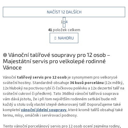
NAČÍST 12 DALŠÍCH
S
1
4
t
O
r
41
položek celkem
v
á
l
NAHORU
n
á
k
d
o
v
❄️ Vánoční talířové soupravy pro 12 osob –
a
á
c
Majestátní servis pro velkolepé rodinné
n
í
Vánoce
í
p
r
Vánoční
talířový servis pro 12 osob
je synonymem pro velkorysé
v
sváteční hostiny. Standardně obsahuje
36 kusů porcelánu
(12x mělký,
k
12x hluboký na poctivou rybí či čočkovou polévku a 12x dezertní talíř na
y
sváteční cukroví či předkrm). Tato 36dílná vánoční talířová souprava
v
vám dává jistotu, že i při tom největším rodinném setkání bude mít
ý
každý u stolu svůj vlastní stejně dekorovaný talíř. Doporučujeme také
p
kompletní
vánoční jídelní soupravy
, které kromě talířů obsahují také
i
terinu, mísy, omáčník i servírovací podnosy.
s
u
Tento vánoční porcelánový servis pro 12 osob ocení zejména rodiny,