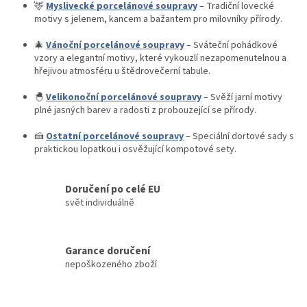
🦌
Myslivecké porcelánové soupravy
– Tradiční lovecké
motivy s jelenem, kancem a bažantem pro milovníky přírody.
🎄
Vánoční porcelánové soupravy
– Sváteční pohádkové
vzory a elegantní motivy, které vykouzlí nezapomenutelnou a
hřejivou atmosféru u štědrovečerní tabule.
🐣
Velikonoční porcelánové soupravy
– Svěží jarní motivy
plné jasných barev a radosti z probouzející se přírody.
🍰
Ostatní porcelánové soupravy
– Speciální dortové sady s
praktickou lopatkou i osvěžující kompotové sety.
Doručení po celé EU
svět individuálně
Garance doručení
nepoškozeného zboží