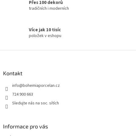
Přes 100 dekorů
tradičních i moderních
Více jak 10 tisíc
položek v eshopu
Z
á
p
a
Kontakt
t
info
@
bohemiaporcelan.cz
í
724 900 663
Sledujte nás na soc. sítích
Informace pro vás