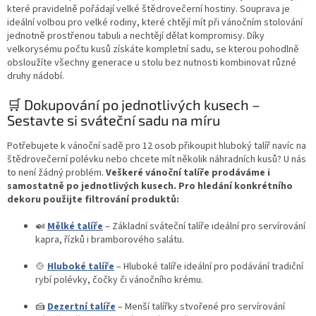
které pravidelně pořádají velké štědrovečerní hostiny. Souprava je
ideální volbou pro velké rodiny, které chtějí mít při vánočním stolování
jednotně prostřenou tabuli a nechtějí dělat kompromisy. Díky
velkorysému počtu kusů získáte kompletní sadu, se kterou pohodlně
obsloužíte všechny generace u stolu bez nutnosti kombinovat různé
druhy nádobí.
🛒 Dokupování po jednotlivých kusech –
Sestavte si sváteční sadu na míru
Potřebujete k vánoční sadě pro 12 osob přikoupit hluboký talíř navíc na
štědrovečerní polévku nebo chcete mít několik náhradních kusů? U nás
to není žádný problém.
Veškeré vánoční talíře prodáváme i
samostatně po jednotlivých kusech. Pro hledání konkrétního
dekoru použijte filtrování produktů:
🍛
Mělké talíře
– Základní sváteční talíře ideální pro servírování
kapra, řízků i bramborového salátu.
🍲
Hluboké talíře
– Hluboké talíře ideální pro podávání tradiční
rybí polévky, čočky či vánočního krému.
🍰
Dezertní talíře
– Menší talířky stvořené pro servírování