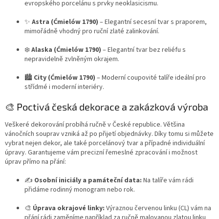
evropského porcelánu s prvky neoklasicismu.
✨
Astra (Ćmielów 1790)
– Elegantní secesní tvar s praporem,
mimořádně vhodný pro ruční zlaté zalinkování.
❄️
Alaska (Ćmielów 1790)
– Elegantní tvar bez reliéfu s
nepravidelně zvlněným okrajem.
🏙️
City (Ćmielów 1790)
– Moderní coupovité talíře ideální pro
střídmé i moderní interiéry.
🎨 Poctivá česká dekorace a zakázková výroba
Veškeré dekorování probíhá ručně v České republice. Většina
vánočních souprav vzniká až po přijetí objednávky. Díky tomu si můžete
vybrat nejen dekor, ale také porcelánový tvar a případné individuální
úpravy. Garantujeme vám precizní řemeslné zpracování i možnost
úprav přímo na přání:
✍️
Osobní iniciály a památeční data:
Na talíře vám rádi
přidáme rodinný monogram nebo rok.
🎨
Úprava okrajové linky:
Výraznou červenou linku (CL) vám na
přání rádi zaměníme například za ručně malovanou zlatou linku