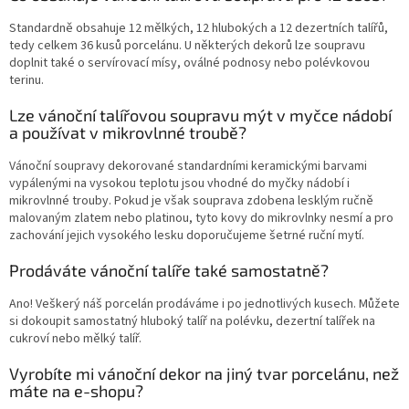
Standardně obsahuje 12 mělkých, 12 hlubokých a 12 dezertních talířů,
tedy celkem 36 kusů porcelánu. U některých dekorů lze soupravu
doplnit také o servírovací mísy, oválné podnosy nebo polévkovou
terinu.
Lze vánoční talířovou soupravu mýt v myčce nádobí
a používat v mikrovlnné troubě?
Vánoční soupravy dekorované standardními keramickými barvami
vypálenými na vysokou teplotu jsou vhodné do myčky nádobí i
mikrovlnné trouby. Pokud je však souprava zdobena lesklým ručně
malovaným zlatem nebo platinou, tyto kovy do mikrovlnky nesmí a pro
zachování jejich vysokého lesku doporučujeme šetrné ruční mytí.
Prodáváte vánoční talíře také samostatně?
Ano! Veškerý náš porcelán prodáváme i po jednotlivých kusech. Můžete
si dokoupit samostatný hluboký talíř na polévku, dezertní talířek na
cukroví nebo mělký talíř.
Vyrobíte mi vánoční dekor na jiný tvar porcelánu, než
máte na e-shopu?