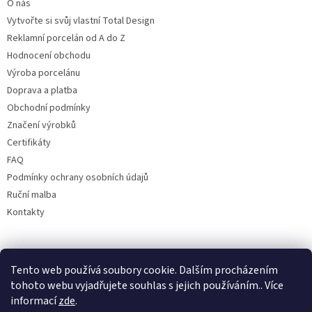
O nás
Vytvořte si svůj vlastní Total Design
Reklamní porcelán od A do Z
Hodnocení obchodu
Výroba porcelánu
Doprava a platba
Obchodní podmínky
Značení výrobků
Certifikáty
FAQ
Podmínky ochrany osobních údajů
Ruční malba
Kontakty
Facebook
Tento web používá soubory cookie. Dalším procházením
tohoto webu vyjadřujete souhlas s jejich používáním.. Více
informací
zde
.