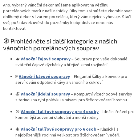
Ano. Vybraný vánoční dekor můžeme aplikovat na většinu
porcelánových tvarů z naší nabídky. Díky tomu si můžete zkombinovat
oblíbený dekor s tvarem porcelánu, který vám nejvíce vyhovuje. Stačí
svůj požadavek uvést do poznámky k objednávce nebo nás
kontaktovat.
🧭 Prohlédněte si další kategorie z našich
vánočních porcelánových souprav
🫖
Vánoční čajové soupravy
– Soupravy pro vaše dokonalé
sváteční čajové dýchánky a hřejivé zimní rozjímání.
☕
Vánoční kávové soupravy
– Elegantní šálky a konvice pro
servírování odpolední kávy a vánočního cukroví.
🍝
Vánoční jídelní soupravy
– Kompletní vícechodové servisy
s terinou na rybí polévku a mísami pro štědrovečerní hostinu.
🎯
Vánoční talířové soupravy pro 4 osoby
– Ideální řešení pro
komornější adventní stolování a menší rodiny.
🎄
Vánoční talířové soupravy pro 6 osob
– Klasická a
nejoblíbenější rodinná velikost pro štědrovečerní večeři.