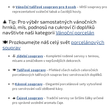
❄️
Vánoční talířové soupravy pro 8 osob
– Větší soupravy pro
reprezentativní sváteční tabuli a častější hosty.
🎄 Tip: Pro výběr samostatných vánočních
hrnků, mís, podnosů na cukroví či doplňků
navštivte naši kategorii
Vánoční porcelán
🍽️ Prozkoumejte náš celý svět
porcelánových
souprav
🍝
Jídelní soupravy
– Kompletní rodinné servisy s terinou,
mísami a omáčníkem v nejrůznějších dekorech.
🍽️
Talířové soupravy
– Přehled všech našich celoročních
porcelánových talířových souprav bez servírovacích doplňků.
☕
Kávové soupravy
– Elegantní porcelánové sety vytvořené
pro servírování vaší oblíbené kávy.
🫖
Čajové soupravy
– Tradiční servisy se širšími šálky určené
pro správné uvolnění aromatu čaje.