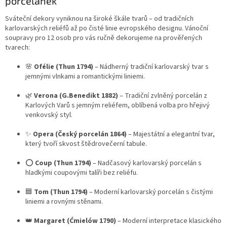
porcelánek
Sváteční dekory vyniknou na široké škále tvarů – od tradičních
karlovarských reliéfů až po čisté linie evropského designu. Vánoční
soupravy pro 12 osob pro vás ručně dekorujeme na prověřených
tvarech:
🌸
Ofélie (Thun 1794)
– Nádherný tradiční karlovarský tvar s
jemnými vlnkami a romantickými liniemi.
🌿
Verona (G.Benedikt 1882)
– Tradiční zvlněný porcelán z
Karlových Varů s jemným reliéfem, oblíbená volba pro hřejivý
venkovský styl.
✨
Opera (Český porcelán 1864)
– Majestátní a elegantní tvar,
který tvoří skvost štědrovečerní tabule.
⭕
Coup (Thun 1794)
– Nadčasový karlovarský porcelán s
hladkými coupovými talíři bez reliéfu.
🟦
Tom (Thun 1794)
– Moderní karlovarský porcelán s čistými
liniemi a rovnými stěnami.
👑
Margaret (Ćmielów 1790)
– Moderní interpretace klasického