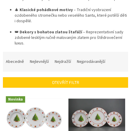
🎄
Klasické pohádkové motivy
– Tradiční vyobrazení
ozdobeného stromečku nebo veselého Santu, které potěší děti
i dospělé.
👑
Dekory s bohatou zlatou štafáží
– Reprezentativní sady
zdobené lesklým ručně malovaným zlatem pro štědrovečerní
luxus.
Ř
a
Abecedně
Nejlevnější
Nejdražší
Nejprodávanější
z
e
n
OTEVŘÍT FILTR
í
p
V
r
Novinka
ý
o
p
d
i
u
s
k
p