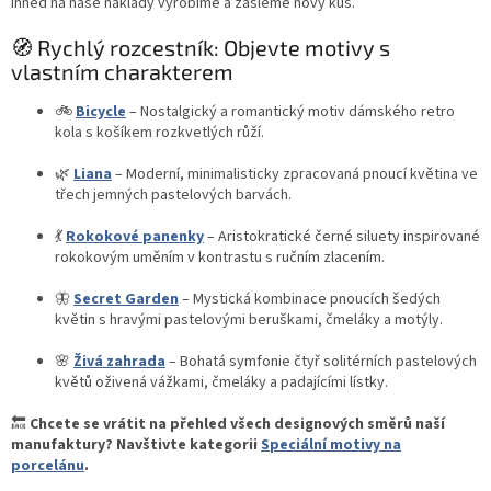
ihned na naše náklady vyrobíme a zašleme nový kus.
🧭 Rychlý rozcestník: Objevte motivy s
vlastním charakterem
🚲
Bicycle
– Nostalgický a romantický motiv dámského retro
kola s košíkem rozkvetlých růží.
🌿
Liana
– Moderní, minimalisticky zpracovaná pnoucí květina ve
třech jemných pastelových barvách.
💃
Rokokové panenky
– Aristokratické černé siluety inspirované
rokokovým uměním v kontrastu s ručním zlacením.
🦋
Secret Garden
– Mystická kombinace pnoucích šedých
květin s hravými pastelovými beruškami, čmeláky a motýly.
🌸
Živá zahrada
– Bohatá symfonie čtyř solitérních pastelových
květů oživená vážkami, čmeláky a padajícími lístky.
🔙
Chcete se vrátit na přehled všech designových směrů naší
manufaktury? Navštivte kategorii
Speciální motivy na
porcelánu
.