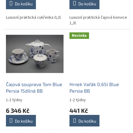
Do košíku
Do košíku
Luxusní praktická cukřenka 0,2l.
Luxusní praktická čajová konvice
1,3l.
Novinka
Čajová souprava Tom Blue
Hrnek Vařák 0,65l Blue
Persia 15dílná BB
Persia BB
1-2 týdny
1-2 týdny
6 346 Kč
441 Kč
Do košíku
Do košíku