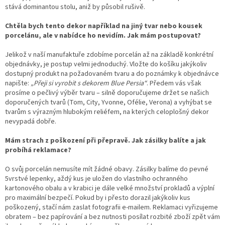
stává dominantou stolu, aniž by působil rušivě.
Chtěla bych tento dekor například na jiný tvar nebo kousek
porcelánu, ale v nabídce ho nevidím. Jak mám postupovat?
Jelikož v naší manufaktuře zdobíme porcelán až na základě konkrétní
objednávky, je postup velmi jednoduchý. Vložte do košíku jakýkoliv
dostupný produkt na požadovaném tvaru a do poznámky k objednávce
napište:
„Přeji si vyrobit s dekorem Blue Persia“
. Předem vás však
prosíme o pečlivý výběr tvaru – silně doporučujeme držet se našich
doporučených tvarů (Tom, City, Yvonne, Ofélie, Verona) a vyhýbat se
tvarům s výrazným hlubokým reliéfem, na kterých celoplošný dekor
nevypadá dobře.
Mám strach z poškození při přepravě. Jak zásilky balíte a jak
probíhá reklamace?
O svůj porcelán nemusíte mít žádné obavy. Zásilky balíme do pevné
5vrstvé lepenky, aždý kus je uložen do vlastního ochranného
kartonového obalu a v krabici je dále velké množství prokladů a výplní
pro maximální bezpečí. Pokud by i přesto dorazil jakýkoliv kus
poškozený, stačí nám zaslat fotografii e-mailem. Reklamaci vyřizujeme
obratem – bez papírování a bez nutnosti posílat rozbité zboží zpět vám