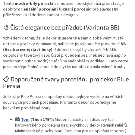
Tento
modro-bílý porcelán
s motivem perských růží představuje
osobitý
orientální porcelán
i
luxusní porcelán
pro slavnostní
příležitosti i každodenní radost z designu.
🎨 Čistá elegance bez přízdob (Varianta BB)
Vzhledem k tomu, že je dekor
Blue Persia
sám o sobě velmi hustý,
detailní a graficky dominantní, nabízíme jej výhradně v provedení
BB
(Bez barevné/zlaté linky)
. Zdobení okrajů by zbytečně tříštilo
celoplošný tapetový vzor. Čisté provedení bez linek nechává naplno
vyniknout hloubce modrých tónů na sněhobílém podkladu. Tato verze
je samozřejmě plně vhodná do myčky nádobí i do mikrovlnné trouby.
📋 Doporučené tvary porcelánu pro dekor Blue
Persia
Jelikož je Blue Persia celoplošný dekor, nejlépe vynikne na větších
souvislých plochách porcelánu. Pro tento dekor doporučujeme
konkrétní prověřené tvary:
🏙️
Tom
(Thun 1794):
Moderní, hladký a nadčasový tvar
karlovarského porcelánu bez jakýchkoliv dekorativních reliéfů.
Minimalistické plochy tvaru Tom jsou pro celoplošný tapetový