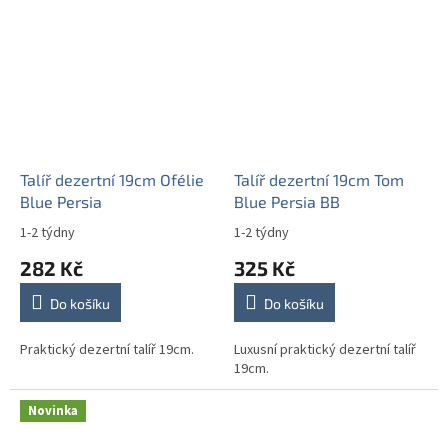
Talíř dezertní 19cm Ofélie
Talíř dezertní 19cm Tom
Blue Persia
Blue Persia BB
1-2 týdny
1-2 týdny
282 Kč
325 Kč
Do košíku
Do košíku
Praktický dezertní talíř 19cm.
Luxusní praktický dezertní talíř
19cm.
Novinka