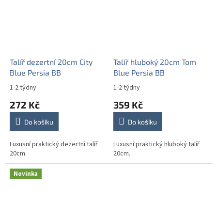
Talíř dezertní 20cm City
Talíř hluboký 20cm Tom
Blue Persia BB
Blue Persia BB
1-2 týdny
1-2 týdny
272 Kč
359 Kč
Do košíku
Do košíku
Luxusní praktický dezertní talíř
Luxusní praktický hluboký talíř
20cm.
20cm.
Novinka