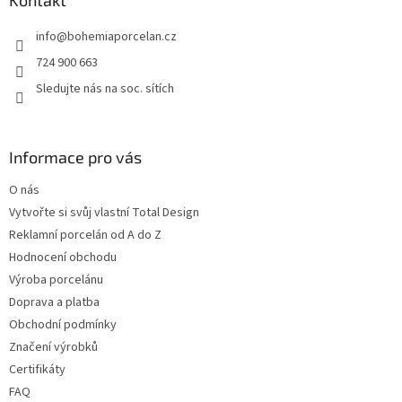
t
info
@
bohemiaporcelan.cz
í
724 900 663
Sledujte nás na soc. sítích
Informace pro vás
O nás
Vytvořte si svůj vlastní Total Design
Reklamní porcelán od A do Z
Hodnocení obchodu
Výroba porcelánu
Doprava a platba
Obchodní podmínky
Značení výrobků
Certifikáty
FAQ