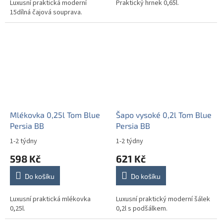
Luxusní praktická moderní
Praktický hrnek 0,65l.
15dílná čajová souprava.
Mlékovka 0,25l Tom Blue
Šapo vysoké 0,2l Tom Blue
Persia BB
Persia BB
1-2 týdny
1-2 týdny
598 Kč
621 Kč
Do košíku
Do košíku
Luxusní praktická mlékovka
Luxusní praktický moderní šálek
0,25l.
0,2l s podšálkem.