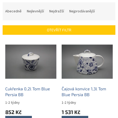
Ř
a
Abecedně
Nejlevnější
Nejdražší
Nejprodávanější
z
e
n
OTEVŘÍT FILTR
í
p
V
r
ý
o
p
d
i
u
s
k
p
t
r
ů
o
d
Cukřenka 0,2l Tom Blue
Čajová konvice 1,3l Tom
u
Persia BB
Blue Persia BB
k
1-2 týdny
1-2 týdny
t
852 Kč
1 531 Kč
ů