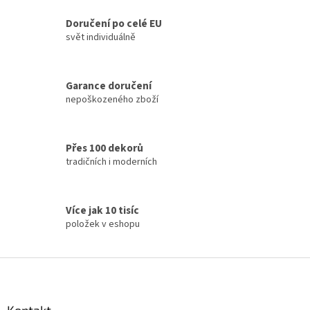
Doručení po celé EU
svět individuálně
Garance doručení
nepoškozeného zboží
Přes 100 dekorů
tradičních i moderních
Více jak 10 tisíc
položek v eshopu
Z
á
p
a
Kontakt