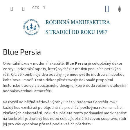
Přejít
NÁKUP
na
CZK
obsah
KOŠÍK
Blue Persia
Orientální luxus v moderním kabátě.
Blue Persia
je celoplošný dekor
ve stylu orientální tapety, který vychází z motivu pnoucích perských
růží. Citlivě kombinuje dva odstíny – jemnou světle modrou a hlubokou
kobaltovou modř. Tento dekor představuje dokonalé propojení
historické tradice a současného designu, které dodá vašemu stolování
neopakovatelnou atmosféru.
Na rozdíl od běžné sériové výroby u nás v
Bohemia Porcelán 1987
každý kus vzniká až po objednání a prochází pečlivýma rukama našich
zkušených dekoratérů. Pokud si přejete tento podmanivý motiv nanést
na konkrétní jednotlivý kus nebo celou jídelní či kávovou soupravu, rádi
jej pro vás vyrobíme přesně podle vašich představ.