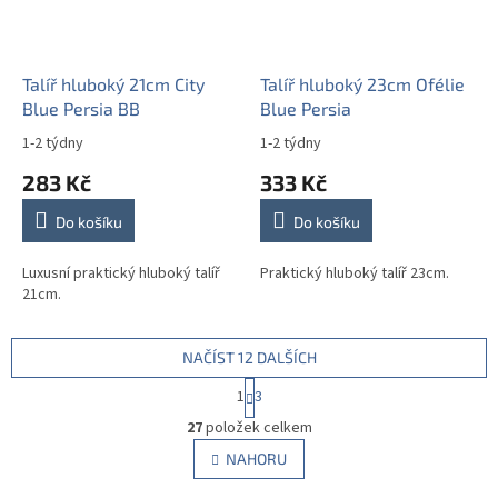
Talíř hluboký 21cm City
Talíř hluboký 23cm Ofélie
Blue Persia BB
Blue Persia
1-2 týdny
1-2 týdny
283 Kč
333 Kč
Do košíku
Do košíku
Luxusní praktický hluboký talíř
Praktický hluboký talíř 23cm.
21cm.
NAČÍST 12 DALŠÍCH
S
1
3
t
O
r
27
položek celkem
v
á
l
NAHORU
n
á
k