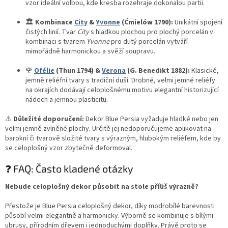
vzor ideální volbou, kde kresba rozehraje dokonalou partii.
🏛️
Kombinace
City
&
Yvonne
(Ćmielów 1790):
Unikátní spojení
čistých linií. Tvar
City
s hladkou plochou pro plochý porcelán v
kombinaci s tvarem
Yvonne
pro dutý porcelán vytváří
mimořádně harmonickou a svěží soupravu.
🌹
Ofélie
(Thun 1794) &
Verona
(G. Benedikt 1882):
Klasické,
jemně reliéfní tvary s tradiční duší. Drobné, velmi jemné reliéfy
na okrajích dodávají celoplošnému motivu elegantní historizující
nádech a jemnou plasticitu.
⚠️
Důležité doporučení:
Dekor Blue Persia vyžaduje hladké nebo jen
velmi jemně zvlněné plochy. Určitě jej nedoporučujeme aplikovat na
barokní či tvarově složité tvary s výrazným, hlubokým reliéfem, kde by
se celoplošný vzor zbytečně deformoval.
❓ FAQ: Často kladené otázky
Nebude celoplošný dekor působit na stole příliš výrazně?
Přestože je Blue Persia celoplošný dekor, díky modrobílé barevnosti
působí velmi elegantně a harmonicky. Výborně se kombinuje s bílými
ubrusy, přírodním dřevem i jednoduchými doplňky. Právě proto se