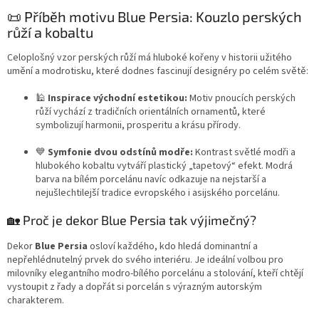
d
o
v
📜 Příběh motivu Blue Persia: Kouzlo perských
a
á
c
růží a kobaltu
n
í
í
p
Celoplošný vzor perských růží má hluboké kořeny v historii užitého
r
umění a modrotisku, které dodnes fascinují designéry po celém světě:
v
k
🕌
Inspirace východní estetikou:
Motiv pnoucích perských
y
růží vychází z tradičních orientálních ornamentů, které
v
symbolizují harmonii, prosperitu a krásu přírody.
ý
p
💙
Symfonie dvou odstínů modře:
Kontrast světlé modři a
i
hlubokého kobaltu vytváří plastický „tapetový“ efekt. Modrá
s
barva na bílém porcelánu navíc odkazuje na nejstarší a
u
nejušlechtilejší tradice evropského i asijského porcelánu.
🏡 Proč je dekor Blue Persia tak výjimečný?
Dekor
Blue Persia
osloví každého, kdo hledá dominantní a
nepřehlédnutelný prvek do svého interiéru. Je ideální volbou pro
milovníky elegantního modro-bílého porcelánu a stolování, kteří chtějí
vystoupit z řady a dopřát si porcelán s výrazným autorským
charakterem.