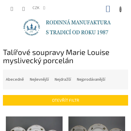
Přejít
NÁKUP
na
CZK
obsah
KOŠÍK
Talířové soupravy Marie Louise
myslivecký porcelán
Ř
a
Abecedně
Nejlevnější
Nejdražší
Nejprodávanější
z
e
n
OTEVŘÍT FILTR
í
p
V
r
ý
o
p
d