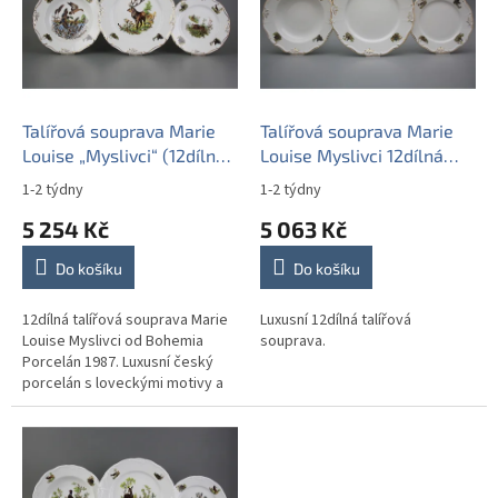
i
u
s
k
p
t
r
ů
o
d
Talířová souprava Marie
Talířová souprava Marie
u
Louise „Myslivci“ (12dílná)
Louise Myslivci 12dílná
k
– GGL LUX
EGL LUX
1-2 týdny
1-2 týdny
t
5 254 Kč
5 063 Kč
ů
Do košíku
Do košíku
12dílná talířová souprava Marie
Luxusní 12dílná talířová
Louise Myslivci od Bohemia
souprava.
Porcelán 1987. Luxusní český
porcelán s loveckými motivy a
ruční zlatou dekorací pro 4
osoby.