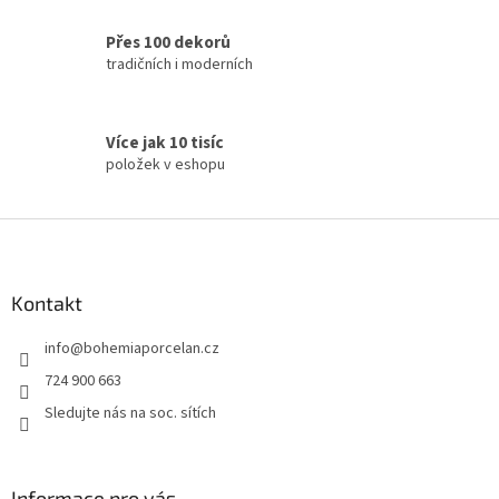
ý
p
Přes 100 dekorů
i
tradičních i moderních
s
u
Více jak 10 tisíc
položek v eshopu
Z
á
p
a
Kontakt
t
info
@
bohemiaporcelan.cz
í
724 900 663
Sledujte nás na soc. sítích
Informace pro vás