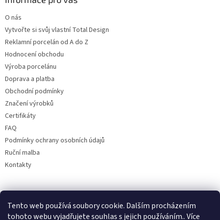
O nás
Vytvořte si svůj vlastní Total Design
Reklamní porcelán od A do Z
Hodnocení obchodu
Výroba porcelánu
Doprava a platba
Obchodní podmínky
Značení výrobků
Certifikáty
FAQ
Podmínky ochrany osobních údajů
Ruční malba
Kontakty
Facebook
Tento web používá soubory cookie. Dalším procházením
tohoto webu vyjadřujete souhlas s jejich používáním.. Více