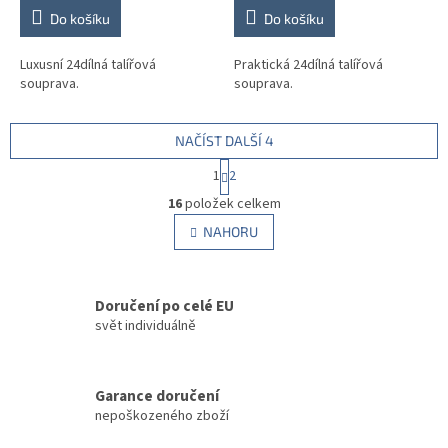
Do košíku
Do košíku
Luxusní 24dílná talířová
Praktická 24dílná talířová
souprava.
souprava.
NAČÍST DALŠÍ 4
S
1
2
t
O
r
16
položek celkem
v
á
l
NAHORU
n
á
k
d
o
v
a
á
Doručení po celé EU
c
n
í
svět individuálně
í
p
r
v
Garance doručení
k
nepoškozeného zboží
y
v