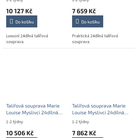
1-2 týdny
1-2 týdny
10 127 Kč
7 659 Kč
Do košíku
Do košíku
Luxusní 24dílná talířová
Praktická 24dílná talířová
souprava.
souprava.
Talířová souprava Marie
Talířová souprava Marie
Louise Myslivci 24dílná
Louise Myslivci 24dílná
GGL LUX
GZL
1-2 týdny
1-2 týdny
10 506 Kč
7 862 Kč