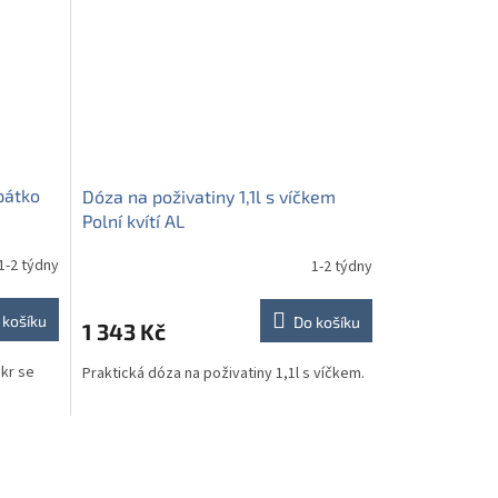
pátko
Dóza na poživatiny 1,1l s víčkem
Polní kvítí AL
1-2 týdny
1-2 týdny
 košíku
Do košíku
1 343 Kč
kr se
Praktická dóza na poživatiny 1,1l s víčkem.