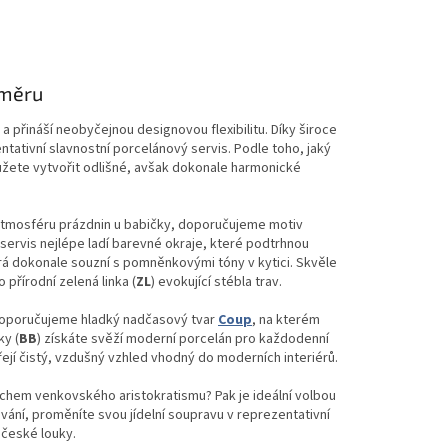
směru
i a přináší neobyčejnou designovou flexibilitu. Díky široce
ntativní slavnostní porcelánový servis. Podle toho, jaký
ůžete vytvořit odlišné, avšak dokonale harmonické
 atmosféru prázdnin u babičky, doporučujeme motiv
í servis nejlépe ladí barevné okraje, které podtrhnou
erá dokonale souzní s pomněnkovými tóny v kytici. Skvěle
 přírodní zelená linka (
ZL
) evokující stébla trav.
doporučujeme hladký nadčasový tvar
Coup
, na kterém
ky (
BB
) získáte svěží moderní porcelán pro každodenní
řejí čistý, vzdušný vzhled vhodný do moderních interiérů.
chem venkovského aristokratismu? Pak je ideální volbou
vání, proměníte svou jídelní soupravu v reprezentativní
 české louky.