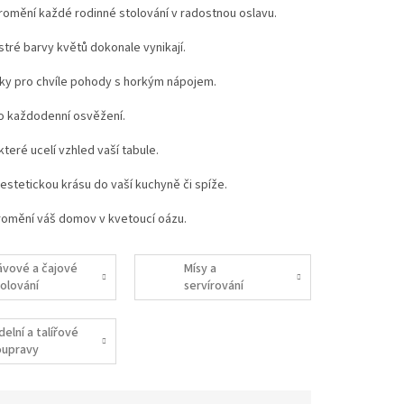
omění každé rodinné stolování v radostnou oslavu.
estré barvy květů dokonale vynikají.
lky pro chvíle pohody s horkým nápojem.
ro každodenní osvěžení.
eré ucelí vzhled vaší tabule.
estetickou krásu do vaší kuchyně či spíže.
promění váš domov v kvetoucí oázu.
ávové a čajové
Mísy a
tolování
servírování
delní a talířové
oupravy