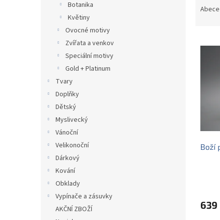
Botanika
a
Abece
Květiny
z
e
Ovocné motivy
V
n
Zvířata a venkov
ý
í
Speciální motivy
p
p
Gold + Platinum
i
r
Tvary
s
o
p
d
Doplňky
r
u
Dětský
o
k
Myslivecký
d
t
Vánoční
u
ů
Velikonoční
Boží 
k
Dárkový
t
ů
Kování
Obklady
Vypínače a zásuvky
639
AKČNÍ ZBOŽÍ