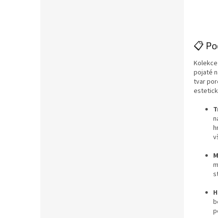
📋 Po
Kolekce 
pojaté n
tvar por
estetic
T
n
h
v
M
m
s
H
b
p