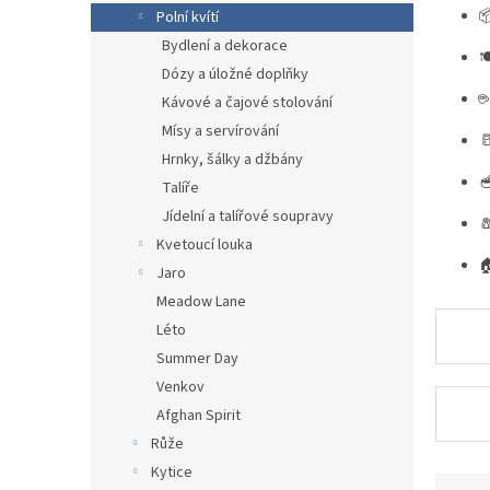
n

Polní kvítí
e
Bydlení a dekorace
l

Dózy a úložné doplňky
Kávové a čajové stolování
Mísy a servírování

Hrnky, šálky a džbány

Talíře
Jídelní a talířové soupravy

Kvetoucí louka

Jaro
Meadow Lane
Léto
Summer Day
Venkov
Afghan Spirit
Růže
Kytice
Ř