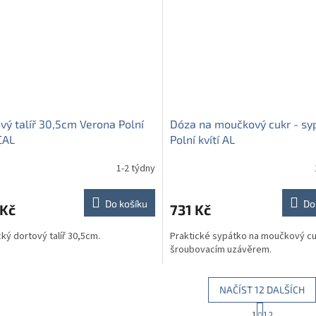
vý talíř 30,5cm Verona Polní
Dóza na moučkový cukr - sy
 CAL
Polní kvítí AL
1-2 týdny
Do košíku
Do
 Kč
731 Kč
cký dortový talíř 30,5cm.
Praktické sypátko na moučkový cu
šroubovacím uzávěrem.
NAČÍST 12 DALŠÍCH
S
1
12