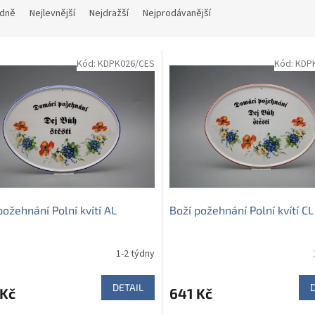
dně
Nejlevnější
Nejdražší
Nejprodávanější
Kód:
KDPK026/CES
Kód:
KDP
požehnání Polní kvítí AL
Boží požehnání Polní kvítí CL
1-2 týdny
DETAIL
 Kč
641 Kč