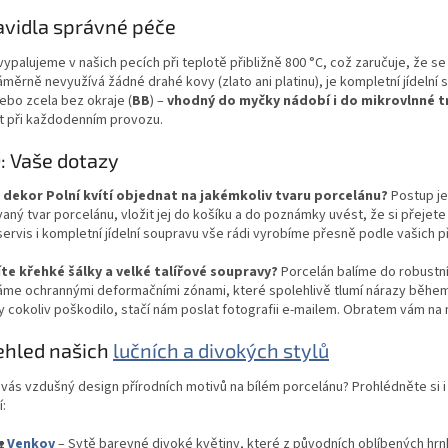
avidla správné péče
vypalujeme v našich pecích při teplotě přibližně 800 °C, což zaručuje, že s
měrně nevyužívá žádné drahé kovy (zlato ani platinu), je kompletní jídelní s
nebo zcela bez okraje (
BB
) –
vhodný do myčky nádobí i do mikrovlnné 
t při každodenním provozu.
: Vaše dotazy
 dekor Polní kvítí objednat na jakémkoliv tvaru porcelánu?
Postup je
ný tvar porcelánu, vložit jej do košíku a do poznámky uvést, že si přejete 
ervis i kompletní jídelní soupravu vše rádi vyrobíme přesně podle vašich p
íte křehké šálky a velké talířové soupravy?
Porcelán balíme do robustníc
áme ochrannými deformačními zónami, které spolehlivě tlumí nárazy během
 cokoliv poškodilo, stačí nám poslat fotografii e-mailem. Obratem vám na
ehled našich
lučních a divokých stylů
 vás vzdušný design přírodních motivů na bílém porcelánu? Prohlédněte si i
:

Venkov
– Sytě barevné divoké květiny, které z původních oblíbených hrnk