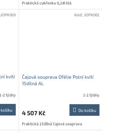
Praktická cukřenka 0,24l litá.
JOPK003
Kód:
JOPK001
ní kvítí
Čajová souprava Ofélie Polní kvítí
15dílná AL
1-2 týdny
1-2 týdny
 košíku
Do košíku
4 507 Kč
Praktická 15dílná čajová souprava.