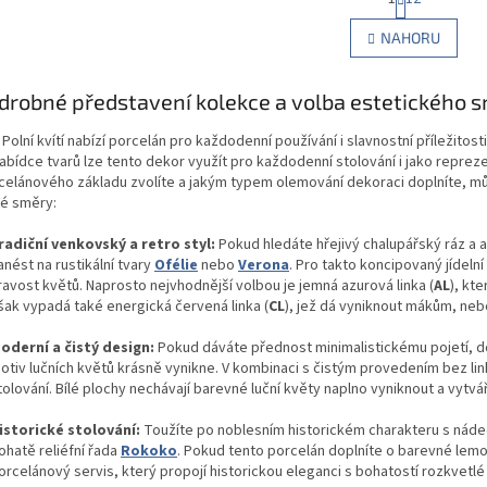
O
t
r
v
NAHORU
á
l
n
á
k
d
drobné představení kolekce a volba estetického 
o
a
v
c
á
Polní kvítí nabízí porcelán pro každodenní používání i slavnostní příležitost
í
n
abídce tvarů lze tento dekor využít pro každodenní stolování i jako repreze
p
í
celánového základu zvolíte a jakým typem olemování dekoraci doplníte, m
r
ké směry:
v
k
radiční venkovský a retro styl:
Pokud hledáte hřejivý chalupářský ráz a
y
anést na rustikální tvary
Ofélie
nebo
Verona
. Pro takto koncipovaný jídeln
v
ravost květů. Naprosto nejvhodnější volbou je jemná azurová linka (
AL
), kt
ý
šak vypadá také energická červená linka (
CL
), jež dá vyniknout mákům, nebo
p
i
oderní a čistý design:
Pokud dáváte přednost minimalistickému pojetí, 
s
otiv lučních květů krásně vynikne. V kombinaci s čistým provedením bez lin
u
tolování. Bílé plochy nechávají barevné luční květy naplno vyniknout a vytvá
istorické stolování:
Toužíte po noblesním historickém charakteru s náde
ohatě reliéfní řada
Rokoko
. Pokud tento porcelán doplníte o barevné lemo
orcelánový servis, který propojí historickou eleganci s bohatostí rozkvetlé