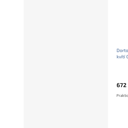
Dorto
kvítí
672
Prakti