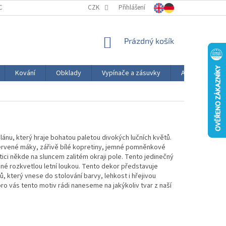
CELÁN OD A DO Z
HODNOCENÍ OBCHODU
CZK
Přihlášení
VÝROBA PORCELÁNU
NÁKUPNÍ
Prázdný košík
KOŠÍK
Kování
Obklady
Vypínače a zásuvky
AKČNÍ ZBOŽÍ
ánu, který hraje bohatou paletou divokých lučních květů.
červené máky, zářivě bílé kopretiny, jemné pomněnkové
ici někde na sluncem zalitém okraji pole. Tento jedinečný
ané rozkvetlou letní loukou. Tento dekor představuje
, který vnese do stolování barvy, lehkost i hřejivou
o vás tento motiv rádi naneseme na jakýkoliv tvar z naší