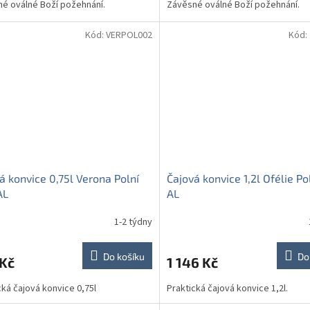
é oválné Boží požehnání.
Závěsné oválné Boží požehnání.
Kód:
VERPOL002
Kód:
á konvice 0,75l Verona Polní
Čajová konvice 1,2l Ofélie Pol
AL
AL
1-2 týdny
Do košíku
Do
 Kč
1 146 Kč
cká čajová konvice 0,75l
Praktická čajová konvice 1,2l.