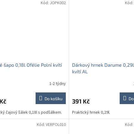
Kód:
JOPK002
Kód:
é šapo 0,18l Ofélie Polní kvítí
Dárkový hrnek Darume 0,29l
kvítí AL
1-2 týdny
Do košíku
Do
 Kč
391 Kč
cký čajový šálek 0,18l s podšálkem.
Praktický hrnek 0,29l.
Kód:
VERPOL010
Kód: