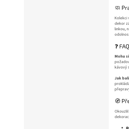
🧼 Pr
Kolekci 
dekor zá
linkou, 
odolnos
❓ FAQ
Mohu si
požadova
kávový s
Jak bal
proklád
přepravy
🧭 Př
Okouzlil
dekorací
