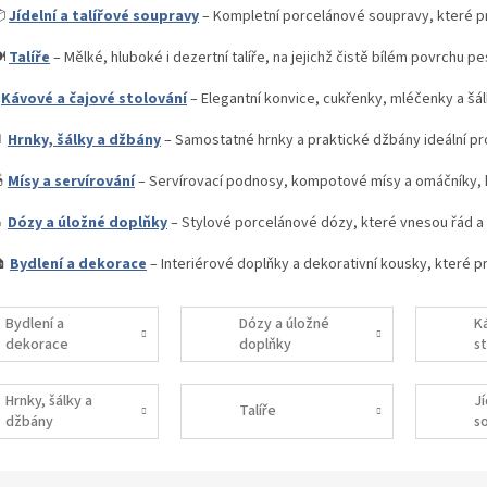

Jídelní a talířové soupravy
– Kompletní porcelánové soupravy, které pr
️
Talíře
– Mělké, hluboké i dezertní talíře, na jejichž čistě bílém povrchu p
☕
Kávové a čajové stolování
– Elegantní konvice, cukřenky, mléčenky a šá

Hrnky, šálky a džbány
– Samostatné hrnky a praktické džbány ideální p

Mísy a servírování
– Servírovací podnosy, kompotové mísy a omáčníky, kt

Dózy a úložné doplňky
– Stylové porcelánové dózy, které vnesou řád a 

Bydlení a dekorace
– Interiérové doplňky a dekorativní kousky, které 
Bydlení a
Dózy a úložné
K
dekorace
doplňky
s
Hrnky, šálky a
Jí
Talíře
džbány
s