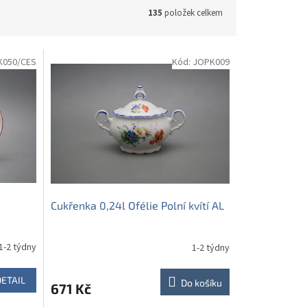
135
položek celkem
K050/CES
Kód:
JOPK009
Cukřenka 0,24l Ofélie Polní kvítí AL
1-2 týdny
1-2 týdny
DETAIL
Do košíku
671 Kč