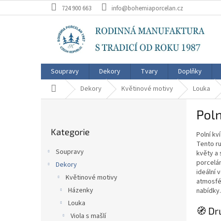
Přejít
724 900 663
info@bohemiaporcelan.cz
na
obsah
Soupravy
Dekory
Tvary
Doplňky
Domů
Dekory
Květinové motivy
Louka
P
Poln
o
Přeskočit
s
Kategorie
kategorie
Polní kv
t
Tento r
r
Soupravy
květy a 
a
porcelán
Dekory
n
ideální 
Květinové motivy
n
atmosfér
í
Házenky
nabídky.
p
Louka
🧭 Dr
a
Viola s mašlí