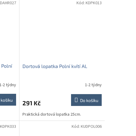
DAHR027
Kód:
KDPK013
 Polní
Dortová lopatka Polní kvítí AL
1-2 týdny
1-2 týdny
 košíku
Do košíku
291 Kč
Praktická dortová lopatka 25cm.
KDPK033
Kód:
KUDPOL006