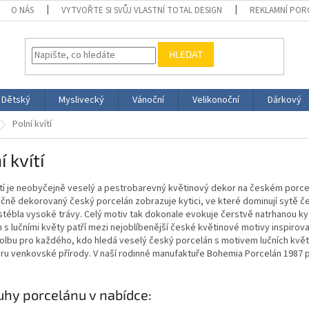
O NÁS
VYTVOŘTE SI SVŮJ VLASTNÍ TOTAL DESIGN
REKLAMNÍ POR
HLEDAT
Dětský
Myslivecký
Vánoční
Velikonoční
Dárkový
Polní kvítí
í kvítí
ítí je neobyčejně veselý a pestrobarevný květinový dekor na českém porcel
učně dekorovaný český porcelán zobrazuje kytici, ve které dominují sytě 
stébla vysoké trávy. Celý motiv tak dokonale evokuje čerstvě natrhanou kyt
 s lučními květy patří mezi nejoblíbenější české květinové motivy inspirov
volbu pro každého, kdo hledá veselý český porcelán s motivem lučních květů
u venkovské přírody. V naší rodinné manufaktuře Bohemia Porcelán 1987 pr
uhy porcelánu v nabídce: