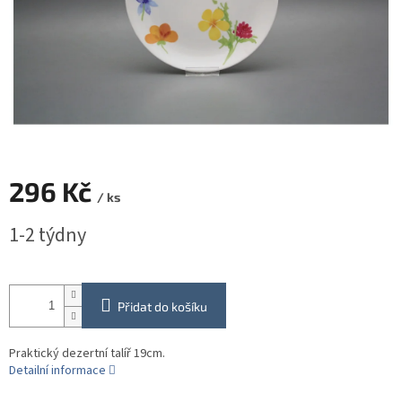
296 Kč
/ ks
Měrná
1-2 týdny
cena:
Přidat do košíku
Praktický dezertní talíř 19cm.
Detailní informace