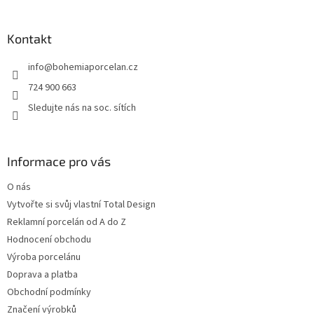
á
p
a
Kontakt
t
info
@
bohemiaporcelan.cz
í
724 900 663
Sledujte nás na soc. sítích
Informace pro vás
O nás
Vytvořte si svůj vlastní Total Design
Reklamní porcelán od A do Z
Hodnocení obchodu
Výroba porcelánu
Doprava a platba
Obchodní podmínky
Značení výrobků