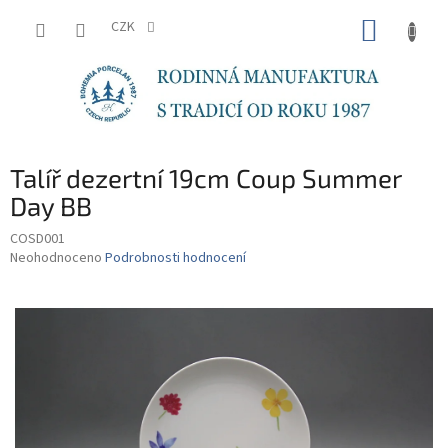
Přejít
NÁKUP
na
CZK
obsah
KOŠÍK
Talíř dezertní 19cm Coup Summer
Day BB
COSD001
Průměrné
Neohodnoceno
Podrobnosti hodnocení
hodnocení
produktu
je
0,0
z
5
hvězdiček.