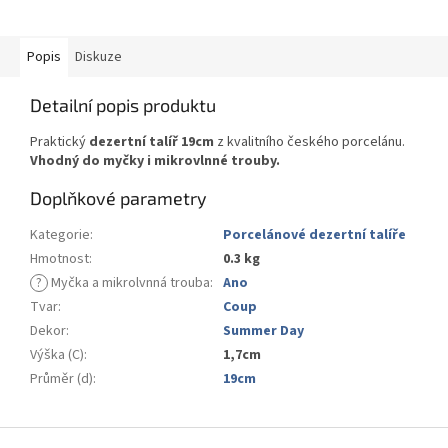
Popis
Diskuze
Detailní popis produktu
Praktický
dezertní talíř 19cm
z kvalitního českého porcelánu.
Vhodný do myčky i mikrovlnné trouby.
Doplňkové parametry
Kategorie
:
Porcelánové dezertní talíře
Hmotnost
:
0.3 kg
?
Myčka a mikrolvnná trouba
:
Ano
Tvar
:
Coup
Dekor
:
Summer Day
Výška (C)
:
1,7cm
Průměr (d)
:
19cm
Z