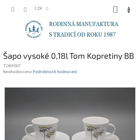
Přejít
NÁKUP
na
CZK
obsah
KOŠÍK
Šapo vysoké 0,18l Tom Kopretiny BB
TOKP007
Průměrné
Neohodnoceno
Podrobnosti hodnocení
hodnocení
produktu
je
0,0
z
5
hvězdiček.