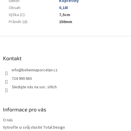
Dekor
:
Kopretiny
Obsah
:
0,18l
Výška (C)
:
7,5cm
Průměr (d)
:
150mm
Z
á
p
a
Kontakt
t
info
@
bohemiaporcelan.cz
í
724 900 663
Sledujte nás na soc. sítích
Informace pro vás
O nás
Vytvořte si svůj vlastní Total Design