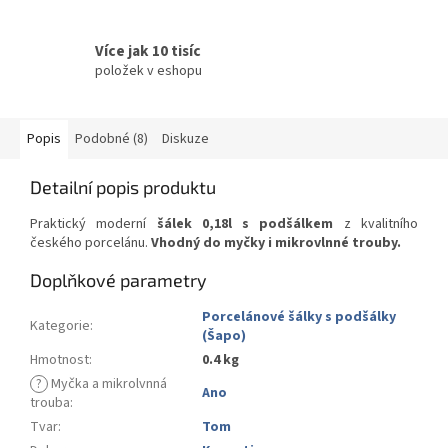
Více jak 10 tisíc
položek v eshopu
Popis
Podobné (8)
Diskuze
Detailní popis produktu
Praktický moderní
šálek 0,18l s podšálkem
z kvalitního
českého porcelánu.
Vhodný do myčky i mikrovlnné trouby.
Doplňkové parametry
Porcelánové šálky s podšálky
Kategorie
:
(Šapo)
Hmotnost
:
0.4 kg
?
Myčka a mikrolvnná
Ano
trouba
:
Tvar
:
Tom