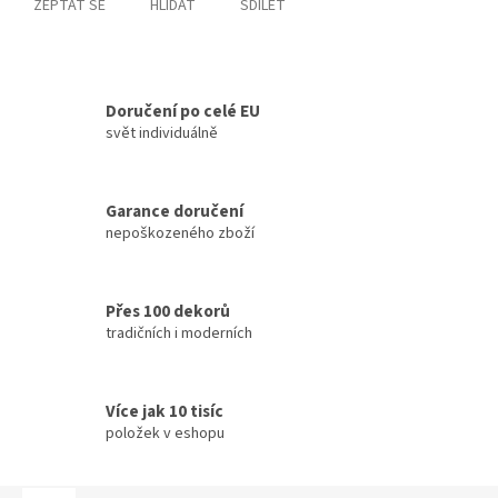
ZEPTAT SE
HLÍDAT
SDÍLET
Doručení po celé EU
svět individuálně
Garance doručení
nepoškozeného zboží
Přes 100 dekorů
tradičních i moderních
Více jak 10 tisíc
položek v eshopu