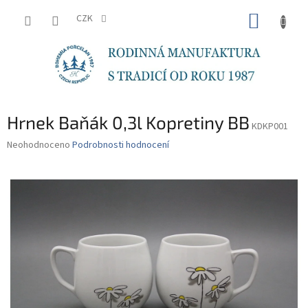
Přejít
NÁKUP
na
CZK
obsah
KOŠÍK
Hrnek Baňák 0,3l Kopretiny BB
KDKP001
Průměrné
Neohodnoceno
Podrobnosti hodnocení
hodnocení
produktu
je
0,0
z
5
hvězdiček.