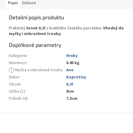
Popis
Diskuze
Detailní popis produktu
Praktický
hrnek 0,3l
z kvalitního českého porcelánu.
Vhodný do
myčky i mikrovlnné trouby.
Doplňkové parametry
Kategorie
:
Hrnky
Hmotnost
:
0.45 kg
?
Myčka a mikrolvnná trouba
:
Ano
Dekor
:
Kopretiny
Obsah
:
0,3l
Výška (C)
:
8cm
Průměr (d)
:
7,5cm
Z
á
p