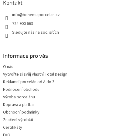
a
Kontakt
t
info
@
bohemiaporcelan.cz
í
724 900 663
Sledujte nás na soc. sítích
Informace pro vás
O nás
Vytvořte si svůj vlastní Total Design
Reklamní porcelán od A do Z
Hodnocení obchodu
Výroba porcelánu
Doprava a platba
Obchodní podmínky
Značení výrobků
Certifikáty
FAQ