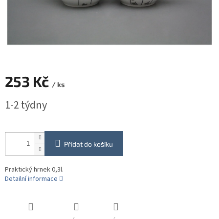
253 Kč
/ ks
Měrná
1-2 týdny
cena:
Přidat do košíku
Praktický hrnek 0,3l.
Detailní informace