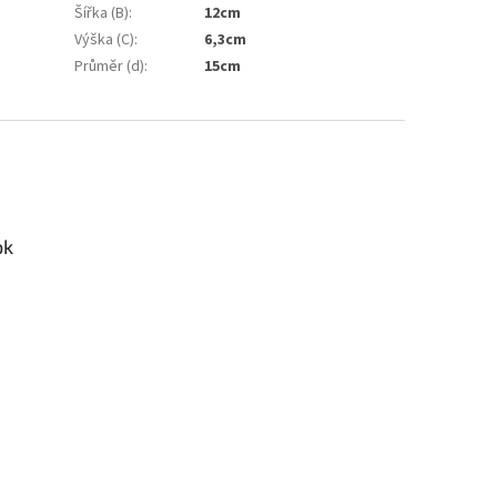
Šířka (B)
:
12cm
Výška (C)
:
6,3cm
Průměr (d)
:
15cm
ok