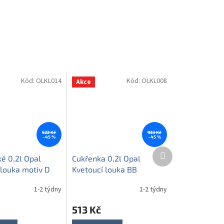
Kód:
OLKL014
Kód:
OLKL008
Akce
522 Kč
933 Kč
–45 %
–45 %
Další
ké 0,2l Opal
Cukřenka 0,2l Opal
produkt
 louka motiv D
Kvetoucí louka BB
1-2 týdny
1-2 týdny
513 Kč