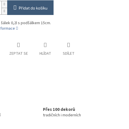
Přidat do košíku
 šálek 0,2l s podšálkem 15cm.
informace
ZEPTAT SE
HLÍDAT
SDÍLET
Přes 100 dekorů
í
tradičních i moderních