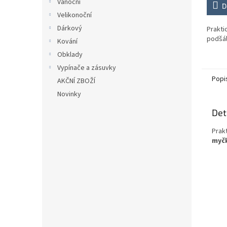
Vánoční
D
Velikonoční
Dárkový
Praktic
podšá
Kování
Obklady
Vypínače a zásuvky
Popi
AKČNÍ ZBOŽÍ
Novinky
Det
Prak
myčk