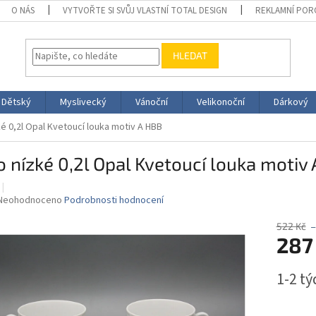
O NÁS
VYTVOŘTE SI SVŮJ VLASTNÍ TOTAL DESIGN
REKLAMNÍ POR
HLEDAT
Dětský
Myslivecký
Vánoční
Velikonoční
Dárkový
é 0,2l Opal Kvetoucí louka motiv A HBB
 nízké 0,2l Opal Kvetoucí louka motiv
Průměrné
Neohodnoceno
Podrobnosti hodnocení
hodnocení
produktu
522 Kč
287
je
0,0
z
Měrná
1-2 t
5
cena:
hvězdiček.