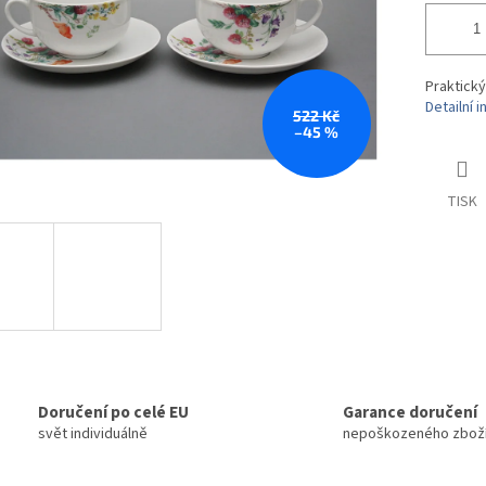
Praktický
Detailní 
522 Kč
–45 %
TISK
Doručení po celé EU
Garance doručení
svět individuálně
nepoškozeného zbož