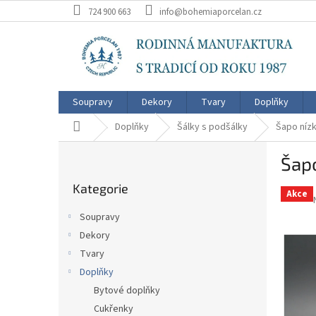
Přejít
724 900 663
info@bohemiaporcelan.cz
na
obsah
Soupravy
Dekory
Tvary
Doplňky
Domů
Doplňky
Šálky s podšálky
Šapo nízk
P
Šapo
o
Přeskočit
s
Kategorie
kategorie
t
Akce
r
Soupravy
a
Dekory
n
Tvary
n
í
Doplňky
p
Bytové doplňky
a
Cukřenky