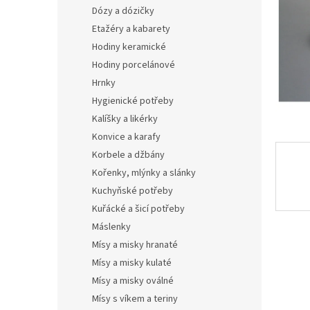
n
Dózy a dózičky
e
Etažéry a kabarety
l
Hodiny keramické
Hodiny porcelánové
Hrnky
Hygienické potřeby
Kalíšky a likérky
Konvice a karafy
Korbele a džbány
Kořenky, mlýnky a slánky
Kuchyňské potřeby
Kuřácké a šicí potřeby
Máslenky
Mísy a misky hranaté
Mísy a misky kulaté
Mísy a misky oválné
Mísy s víkem a teriny