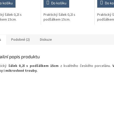
o košíku
Do košíku
Do ko
ký šálek 0,2l s
Praktický šálek 0,2l s
Praktický š
lkem 15cm.
podšálkem 15cm.
podšálkem
s
Podobné (2)
Diskuze
ailní popis produktu
tický
šálek 0,2l s podšálkem 15cm
z kvalitního českého porcelánu.
y i mikrovlnné trouby.