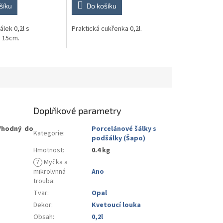
šíku
Do košíku
álek 0,2l s
Praktická cukřenka 0,2l.
 15cm.
Doplňkové parametry
Vhodný do
Porcelánové šálky s
Kategorie
:
podšálky (Šapo)
Hmotnost
:
0.4 kg
?
Myčka a
mikrolvnná
Ano
trouba
:
Tvar
:
Opal
Dekor
:
Kvetoucí louka
Obsah
:
0,2l