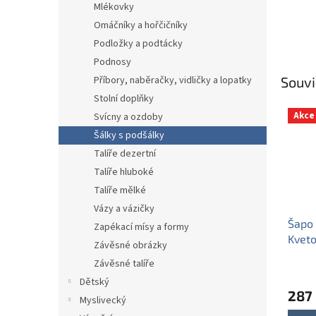
Mlékovky
Omáčníky a hořčičníky
Podložky a podtácky
Podnosy
Souvi
Příbory, naběračky, vidličky a lopatky
Stolní doplňky
Akce
Svícny a ozdoby
Šálky s podšálky
Talíře dezertní
Talíře hluboké
Talíře mělké
Vázy a vázičky
Šapo 
Zapékací mísy a formy
Kveto
Závěsné obrázky
HBB
Závěsné talíře
Dětský
287
Myslivecký