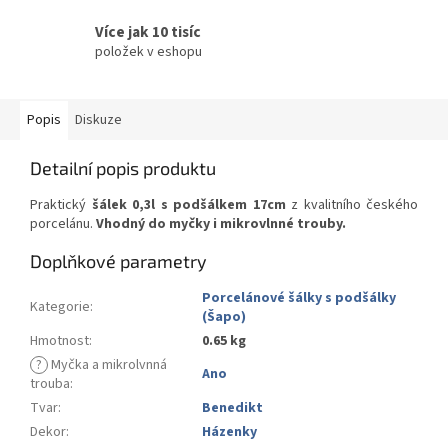
Více jak 10 tisíc
položek v eshopu
Popis
Diskuze
Detailní popis produktu
Praktický
šálek 0,3l s podšálkem 17cm
z kvalitního českého
porcelánu.
Vhodný do myčky i mikrovlnné trouby.
Doplňkové parametry
Porcelánové šálky s podšálky
Kategorie
:
(Šapo)
Hmotnost
:
0.65 kg
?
Myčka a mikrolvnná
Ano
trouba
:
Tvar
:
Benedikt
Dekor
:
Házenky