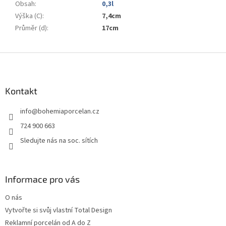
Obsah
:
0,3l
Výška (C)
:
7,4cm
Průměr (d)
:
17cm
Z
á
p
a
Kontakt
t
info
@
bohemiaporcelan.cz
í
724 900 663
Sledujte nás na soc. sítích
Informace pro vás
O nás
Vytvořte si svůj vlastní Total Design
Reklamní porcelán od A do Z