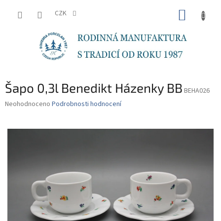
Přejít
NÁKUP
na
CZK
obsah
KOŠÍK
Šapo 0,3l Benedikt Házenky BB
BEHA026
Průměrné
Neohodnoceno
Podrobnosti hodnocení
hodnocení
produktu
je
0,0
z
5
hvězdiček.