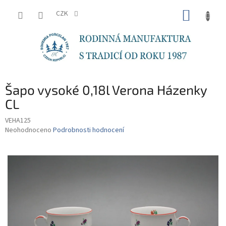
Přejít
NÁKUP
na
CZK
obsah
KOŠÍK
Šapo vysoké 0,18l Verona Házenky
CL
VEHA125
Průměrné
Neohodnoceno
Podrobnosti hodnocení
hodnocení
produktu
je
0,0
z
5
hvězdiček.