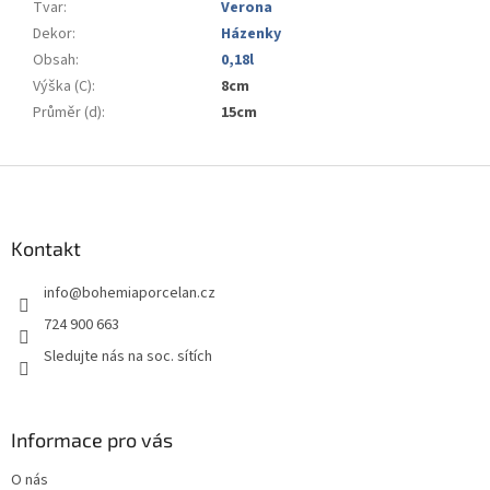
Tvar
:
Verona
Dekor
:
Házenky
Obsah
:
0,18l
Výška (C)
:
8cm
Průměr (d)
:
15cm
Z
á
p
a
Kontakt
t
info
@
bohemiaporcelan.cz
í
724 900 663
Sledujte nás na soc. sítích
Informace pro vás
O nás