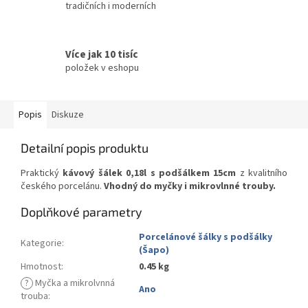
tradičních i moderních
Více jak 10 tisíc
položek v eshopu
Popis
Diskuze
Detailní popis produktu
Praktický
kávový šálek 0,18l s podšálkem 15cm
z kvalitního
českého porcelánu.
Vhodný do myčky i mikrovlnné trouby.
Doplňkové parametry
Porcelánové šálky s podšálky
Kategorie
:
(Šapo)
Hmotnost
:
0.45 kg
?
Myčka a mikrolvnná
Ano
trouba
: