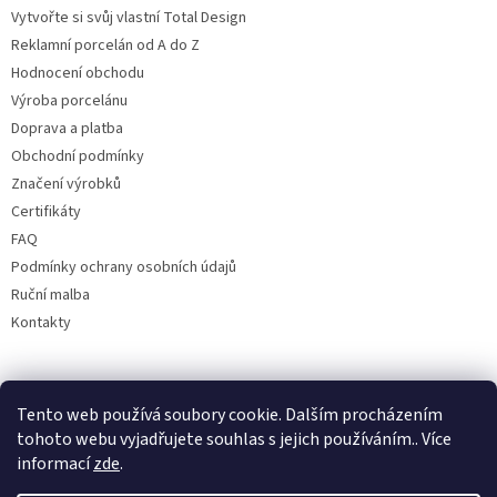
Vytvořte si svůj vlastní Total Design
Reklamní porcelán od A do Z
Hodnocení obchodu
Výroba porcelánu
Doprava a platba
Obchodní podmínky
Značení výrobků
Certifikáty
FAQ
Podmínky ochrany osobních údajů
Ruční malba
Kontakty
Facebook
Tento web používá soubory cookie. Dalším procházením
tohoto webu vyjadřujete souhlas s jejich používáním.. Více
informací
zde
.