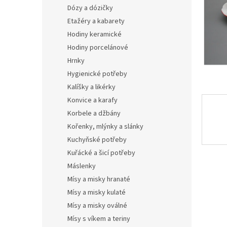
n
Dózy a dózičky
e
Etažéry a kabarety
l
Hodiny keramické
Hodiny porcelánové
Hrnky
Hygienické potřeby
Kalíšky a likérky
Konvice a karafy
Korbele a džbány
Kořenky, mlýnky a slánky
Kuchyňské potřeby
Kuřácké a šicí potřeby
Máslenky
Mísy a misky hranaté
Mísy a misky kulaté
Mísy a misky oválné
Mísy s víkem a teriny