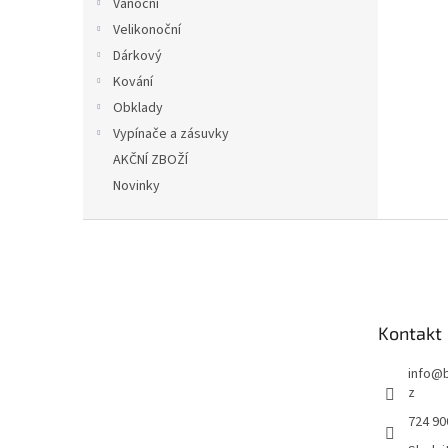
Vánoční
Velikonoční
Dárkový
Kování
Obklady
Vypínače a zásuvky
AKČNÍ ZBOŽÍ
Novinky
Z
á
p
a
t
Kontakt
í
info
@
z
724 90