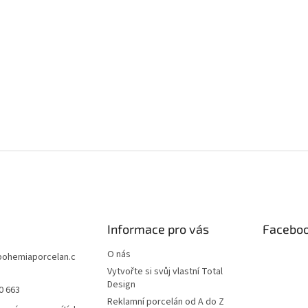
Informace pro vás
Facebo
O nás
bohemiaporcelan.c
Vytvořte si svůj vlastní Total
Design
0 663
Reklamní porcelán od A do Z