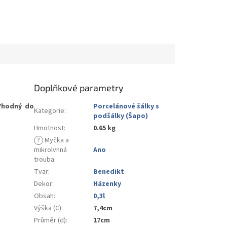
Doplňkové parametry
Vhodný do
Porcelánové šálky s
Kategorie
:
podšálky (Šapo)
Hmotnost
:
0.65 kg
?
Myčka a
mikrolvnná
Ano
trouba
:
Tvar
:
Benedikt
Dekor
:
Házenky
Obsah
:
0,3l
Výška (C)
:
7,4cm
Průměr (d)
:
17cm