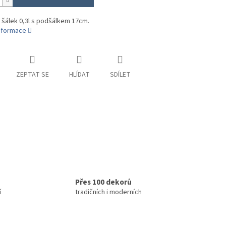
 šálek 0,3l s podšálkem 17cm.
informace
ZEPTAT SE
HLÍDAT
SDÍLET
Přes 100 dekorů
í
tradičních i moderních