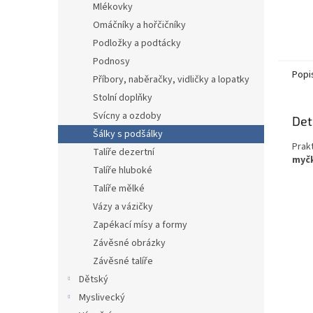
Mlékovky
Omáčníky a hořčičníky
Podložky a podtácky
Podnosy
Popi
Příbory, naběračky, vidličky a lopatky
Stolní doplňky
Svícny a ozdoby
Det
Šálky s podšálky
Prak
Talíře dezertní
myčk
Talíře hluboké
Talíře mělké
Vázy a vázičky
Zapékací mísy a formy
Závěsné obrázky
Závěsné talíře
Dětský
Myslivecký