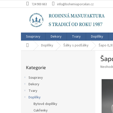
Přejít
724 900 663
info@bohemiaporcelan.cz
na
obsah
Soupravy
Dekory
Tvary
Doplňky
Domů
Doplňky
Šálky s podšálky
Šapo 0,3l
P
Šapo
o
Přeskočit
s
Průměr
Neohod
Kategorie
kategorie
t
hodnoce
r
produkt
Soupravy
a
je
Dekory
0,0
n
z
Tvary
n
5
í
Doplňky
hvězdič
p
Bytové doplňky
a
Cukřenky