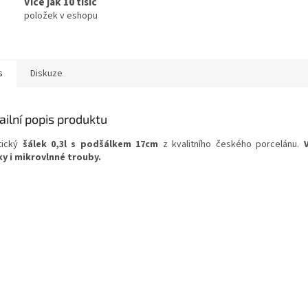
Více jak 10 tisíc
položek v eshopu
s
Diskuze
ailní popis produktu
tický
šálek 0,3l s podšálkem 17cm
z kvalitního českého porcelánu.
y i mikrovlnné trouby.