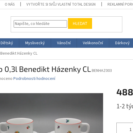
O NÁS
VYTVOŘTE SI SVŮJ VLASTNÍ TOTAL DESIGN
REKLAMNÍ POR
HLEDAT
Dětský
Myslivecký
Vánoční
Velikonoční
Dárkový
 Benedikt Házenky CL
 0,3l Benedikt Házenky CL
BENHAZ003
né
noceno
Podrobnosti hodnocení
ní
488
u
Měrná
1-2 t
cena:
ek.