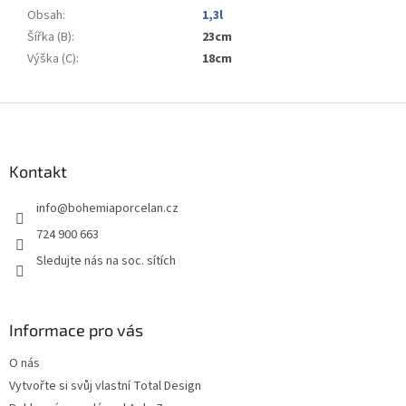
Obsah
:
1,3l
Šířka (B)
:
23cm
Výška (C)
:
18cm
Z
á
p
a
Kontakt
t
info
@
bohemiaporcelan.cz
í
724 900 663
Sledujte nás na soc. sítích
Informace pro vás
O nás
Vytvořte si svůj vlastní Total Design