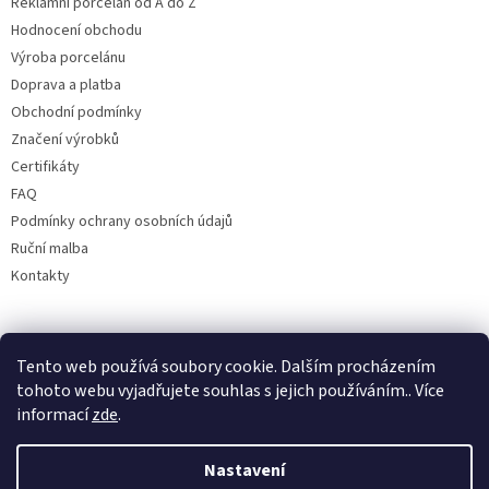
Reklamní porcelán od A do Z
Hodnocení obchodu
Výroba porcelánu
Doprava a platba
Obchodní podmínky
Značení výrobků
Certifikáty
FAQ
Podmínky ochrany osobních údajů
Ruční malba
Kontakty
Facebook
Tento web používá soubory cookie. Dalším procházením
tohoto webu vyjadřujete souhlas s jejich používáním.. Více
informací
zde
.
Nastavení