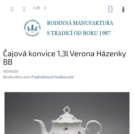
Přejít
NÁKUP
na
CZK
obsah
KOŠÍK
Čajová konvice 1,3l Verona Házenky
BB
VEHA030
Průměrné
Neohodnoceno
Podrobnosti hodnocení
hodnocení
produktu
je
0,0
z
5
hvězdiček.