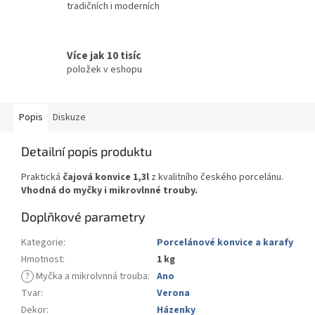
tradičních i moderních
Více jak 10 tisíc
položek v eshopu
Popis
Diskuze
Detailní popis produktu
Praktická
čajová konvice 1,3l
z kvalitního českého porcelánu.
Vhodná do myčky i mikrovlnné trouby.
Doplňkové parametry
Kategorie
:
Porcelánové konvice a karafy
Hmotnost
:
1 kg
?
Myčka a mikrolvnná trouba
:
Ano
Tvar
:
Verona
Dekor
:
Házenky