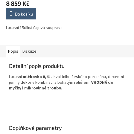
8 859 Kč
Do košíku
Luxusní 15dílná čajová souprava.
Popis
Diskuze
Detailní popis produktu
Luxusní
mlékovka 0,4l
z kvalitního českého porcelánu, decentní
jemný dekor v kombinaci s bohatým reliéfem.
VHODNÁ do
myčky i mikrovlnné trouby.
Doplňkové parametry