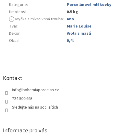
Kategorie
:
Porcelánové mlékovky
Hmotnost
:
0.5 kg
?
Myčka a mikrolvnná trouba
:
Ano
Tvar
:
Marie Louise
Dekor
:
Viola s mašlí
Obsah
:
0,4l
Z
á
p
a
Kontakt
t
info
@
bohemiaporcelan.cz
í
724 900 663
Sledujte nás na soc. sítích
Informace pro vás