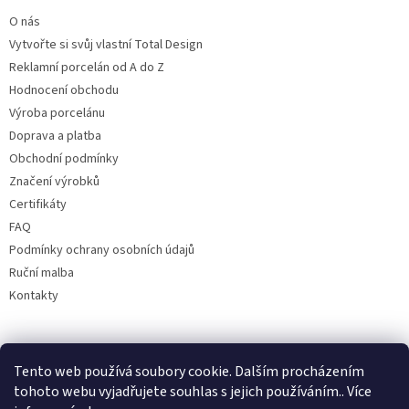
O nás
Vytvořte si svůj vlastní Total Design
Reklamní porcelán od A do Z
Hodnocení obchodu
Výroba porcelánu
Doprava a platba
Obchodní podmínky
Značení výrobků
Certifikáty
FAQ
Podmínky ochrany osobních údajů
Ruční malba
Kontakty
Facebook
Tento web používá soubory cookie. Dalším procházením
tohoto webu vyjadřujete souhlas s jejich používáním.. Více