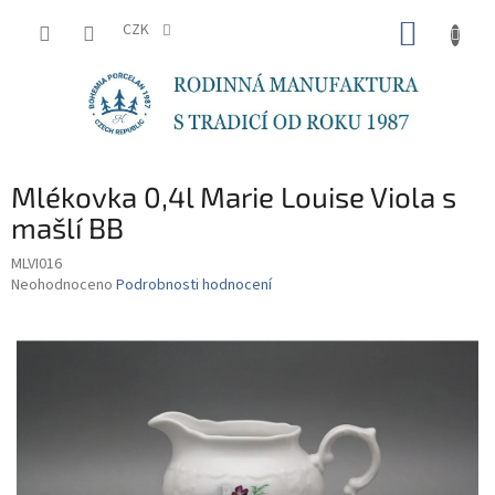
Přejít
NÁKUP
na
CZK
obsah
KOŠÍK
Mlékovka 0,4l Marie Louise Viola s
mašlí BB
MLVI016
Průměrné
Neohodnoceno
Podrobnosti hodnocení
hodnocení
produktu
je
0,0
z
5
hvězdiček.