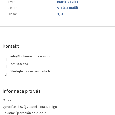
Tvar
:
Marie Louise
Dekor
:
Viola s mašlí
Obsah
:
1,6l
Z
á
p
a
Kontakt
t
info
@
bohemiaporcelan.cz
í
724 900 663
Sledujte nás na soc. sítích
Informace pro vás
O nás
Vytvořte si svůj vlastní Total Design
Reklamní porcelán od A do Z