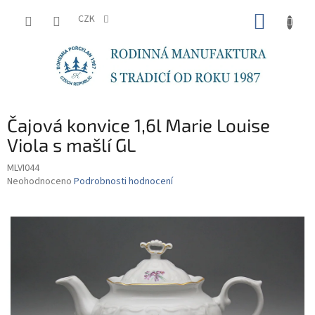
Přejít
NÁKUP
na
CZK
obsah
KOŠÍK
Čajová konvice 1,6l Marie Louise
Viola s mašlí GL
MLVI044
Průměrné
Neohodnoceno
Podrobnosti hodnocení
hodnocení
produktu
je
0,0
z
5
hvězdiček.