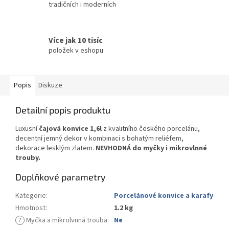
tradičních i moderních
Více jak 10 tisíc
položek v eshopu
Popis
Diskuze
Detailní popis produktu
Luxusní
čajová konvice 1,6l
z kvalitního českého porcelánu,
decentní jemný dekor v kombinaci s bohatým reliéfem,
dekorace lesklým zlatem.
NEVHODNÁ do myčky i mikrovlnné
trouby.
Doplňkové parametry
Kategorie
:
Porcelánové konvice a karafy
Hmotnost
:
1.2 kg
?
Myčka a mikrolvnná trouba
:
Ne