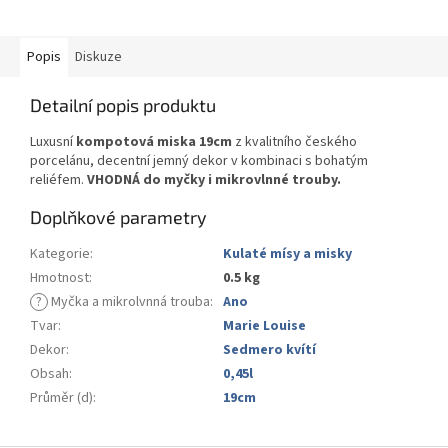
Popis
Diskuze
Detailní popis produktu
Luxusní
kompotová miska 19cm
z kvalitního českého
porcelánu, decentní jemný dekor v kombinaci s bohatým
reliéfem.
VHODNÁ do myčky i mikrovlnné trouby.
Doplňkové parametry
Kategorie
:
Kulaté mísy a misky
Hmotnost
:
0.5 kg
?
Myčka a mikrolvnná trouba
:
Ano
Tvar
:
Marie Louise
Dekor
:
Sedmero kvítí
Obsah
:
0,45l
Průměr (d)
:
19cm