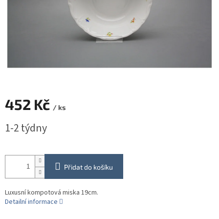
452 Kč
/ ks
Měrná
1-2 týdny
cena:
Přidat do košíku
Luxusní kompotová miska 19cm.
Detailní informace