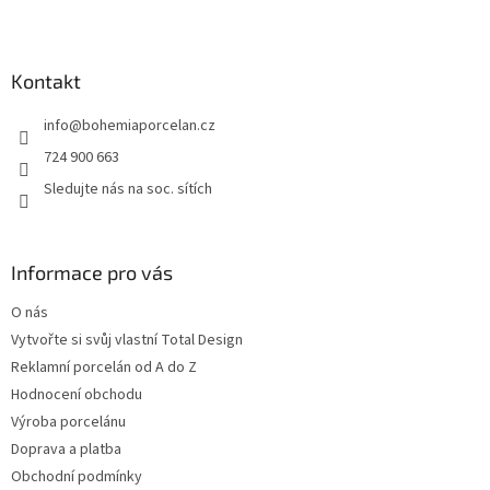
Z
á
p
a
Kontakt
t
info
@
bohemiaporcelan.cz
í
724 900 663
Sledujte nás na soc. sítích
Informace pro vás
O nás
Vytvořte si svůj vlastní Total Design
Reklamní porcelán od A do Z
Hodnocení obchodu
Výroba porcelánu
Doprava a platba
Obchodní podmínky