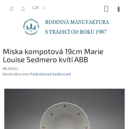
Přejít
NÁKUP
na
CZK
obsah
KOŠÍK
Miska kompotová 19cm Marie
Louise Sedmero kvítí ABB
MLSK011
Průměrné
Neohodnoceno
Podrobnosti hodnocení
hodnocení
produktu
je
0,0
z
5
hvězdiček.