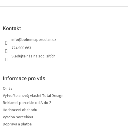
Z
á
p
a
Kontakt
t
info
@
bohemiaporcelan.cz
í
724 900 663
Sledujte nás na soc. sítích
Informace pro vás
O nás
Vytvořte si svůj vlastní Total Design
Reklamní porcelán od A do Z
Hodnocení obchodu
Výroba porcelánu
Doprava a platba