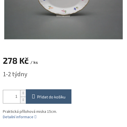
278 Kč
/ ks
Měrná
1-2 týdny
cena:
Přidat do košíku
Praktická přílohová miska 15cm.
Detailní informace