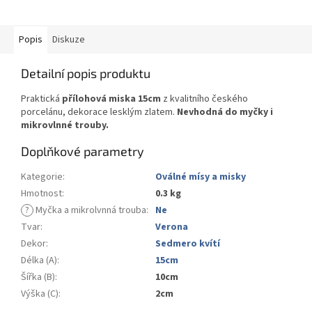
Popis
Diskuze
Detailní popis produktu
Praktická
přílohová miska 15cm
z kvalitního českého
porcelánu, dekorace lesklým zlatem.
Nevhodná do myčky i
mikrovlnné trouby.
Doplňkové parametry
Kategorie
:
Oválné mísy a misky
Hmotnost
:
0.3 kg
?
Myčka a mikrolvnná trouba
:
Ne
Tvar
:
Verona
Dekor
:
Sedmero kvítí
Délka (A)
:
15cm
Šířka (B)
:
10cm
Výška (C)
:
2cm