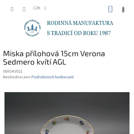
Přejít
NÁKUP
na
CZK
obsah
KOŠÍK
Miska přílohová 15cm Verona
Sedmero kvítí AGL
VERSKV021
Průměrné
Neohodnoceno
Podrobnosti hodnocení
hodnocení
produktu
je
0,0
z
5
hvězdiček.