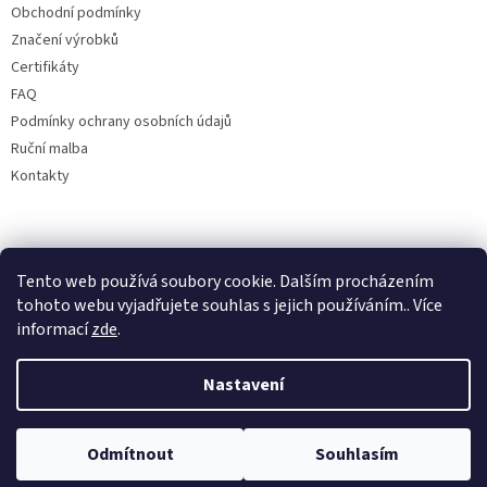
Obchodní podmínky
Značení výrobků
Certifikáty
FAQ
Podmínky ochrany osobních údajů
Ruční malba
Kontakty
Facebook
Tento web používá soubory cookie. Dalším procházením
Bohemia porcelán 1987
tohoto webu vyjadřujete souhlas s jejich používáním.. Více
informací
zde
.
Nastavení
Odmítnout
Souhlasím
Copyright 2026
Bohemia porcelán 1987
. Všechna práva vyhrazena.