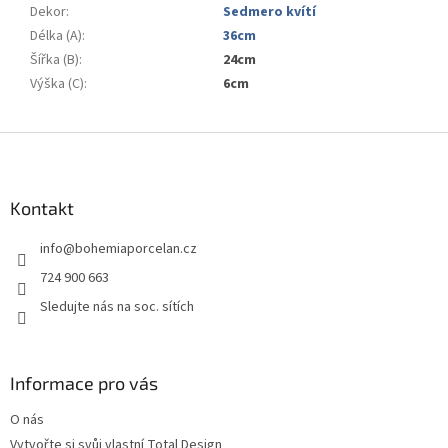
Dekor
:
Sedmero kvítí
Délka (A)
:
36cm
Šířka (B)
:
24cm
Výška (C)
:
6cm
Z
á
p
a
Kontakt
t
info
@
bohemiaporcelan.cz
í
724 900 663
Sledujte nás na soc. sítích
Informace pro vás
O nás
Vytvořte si svůj vlastní Total Design