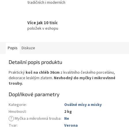
tradičních i moderních
Více jak 10 tisíc
položek v eshopu
Popis
Diskuze
Detailní popis produktu
Praktický
koš na chléb 36cm
z kvalitního českého porcelánu,
dekorace lesklým zlatem.
Nevhodný do myčky i mikrovlnné
trouby.
Doplňkové parametry
Kategorie
:
Oválné mísy a misky
Hmotnost
:
2 kg
?
Myčka a mikrolvnná trouba
:
Ne
Tvar
:
Verona