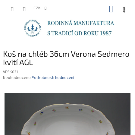
Přejít
NÁKUP
na
CZK
obsah
KOŠÍK
Koš na chléb 36cm Verona Sedmero
kvítí AGL
VESK021
Průměrné
Neohodnoceno
Podrobnosti hodnocení
hodnocení
produktu
je
0,0
z
5
hvězdiček.