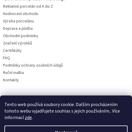
Reklamní porcelán od A do Z
Hodnocení obchodu
Výroba porcelánu
Doprava a platba
Obchodní podmínky
Značení výrobků
Certifikáty
FAQ
Podmínky ochrany osobních údajů
Ruční malba
Kontakty
Facebook
Tento web používá soubory cookie. Dalším procházením
tohoto webu vyjadřujete souhlas s jejich používáním.. Více
informací
zde
.