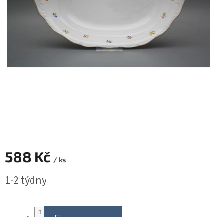
588 Kč
/ ks
Měrná
1-2 týdny
cena: