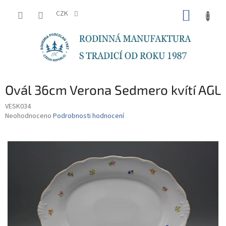
Přejít
NÁKUP
na
CZK
obsah
KOŠÍK
Ovál 36cm Verona Sedmero kvítí AGL
VESK034
Průměrné
Neohodnoceno
Podrobnosti hodnocení
hodnocení
produktu
je
0,0
z
5
hvězdiček.