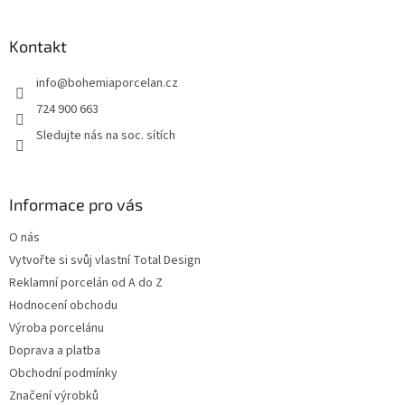
á
p
a
Kontakt
t
info
@
bohemiaporcelan.cz
í
724 900 663
Sledujte nás na soc. sítích
Informace pro vás
O nás
Vytvořte si svůj vlastní Total Design
Reklamní porcelán od A do Z
Hodnocení obchodu
Výroba porcelánu
Doprava a platba
Obchodní podmínky
Značení výrobků