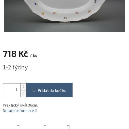
718 Kč
/ ks
Měrná
1-2 týdny
cena:
Přidat do košíku
Praktický ovál 36cm.
Detailní informace