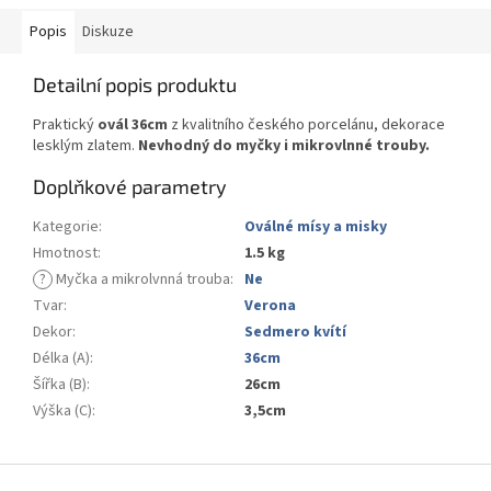
Popis
Diskuze
Detailní popis produktu
Praktický
ovál 36cm
z kvalitního českého porcelánu, dekorace
lesklým zlatem.
Nevhodný do myčky i mikrovlnné trouby.
Doplňkové parametry
Kategorie
:
Oválné mísy a misky
Hmotnost
:
1.5 kg
?
Myčka a mikrolvnná trouba
:
Ne
Tvar
:
Verona
Dekor
:
Sedmero kvítí
Délka (A)
:
36cm
Šířka (B)
:
26cm
Výška (C)
:
3,5cm
Z