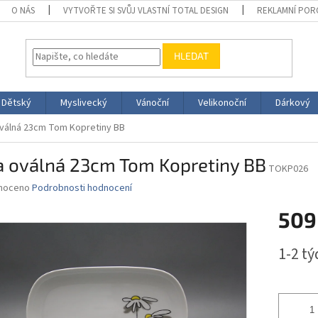
O NÁS
VYTVOŘTE SI SVŮJ VLASTNÍ TOTAL DESIGN
REKLAMNÍ POR
HLEDAT
Dětský
Myslivecký
Vánoční
Velikonoční
Dárkový
oválná 23cm Tom Kopretiny BB
a oválná 23cm Tom Kopretiny BB
TOKP026
né
noceno
Podrobnosti hodnocení
ní
509
u
Měrná
1-2 t
cena:
ek.