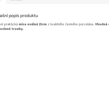
ailní popis produktu
sní praktická
mísa oválná 23cm
z kvalitního českého porcelánu.
Vhodná 
ovlnné trouby.