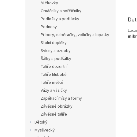
Mlékovky
Omáčníky a hořčičníky
Det
Podložky a podtácky
Podnosy
Luxu
Příbory, naběračky, vidličky a lopatky
mikr
Stolní doplňky
Svícny a ozdoby
Šálky s podšálky
Talíře dezertní
Talíře hluboké
Talíře mělké
Vázy a vázičky
Zapékací mísy a formy
Závěsné obrázky
Závěsné talíře
Dětský
Myslivecký