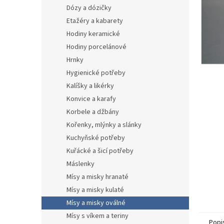
n
Dózy a dózičky
e
Etažéry a kabarety
l
Hodiny keramické
Hodiny porcelánové
Hrnky
Hygienické potřeby
Kalíšky a likérky
Konvice a karafy
Korbele a džbány
Kořenky, mlýnky a slánky
Kuchyňské potřeby
Kuřácké a šicí potřeby
Máslenky
Mísy a misky hranaté
Mísy a misky kulaté
Mísy a misky oválné
Mísy s víkem a teriny
Popi