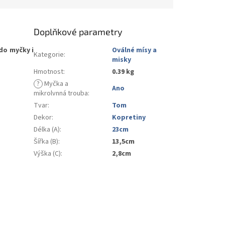
Doplňkové parametry
do myčky i
Oválné mísy a
Kategorie
:
misky
Hmotnost
:
0.39 kg
?
Myčka a
Ano
mikrolvnná trouba
:
Tvar
:
Tom
Dekor
:
Kopretiny
Délka (A)
:
23cm
Šířka (B)
:
13,5cm
Výška (C)
:
2,8cm