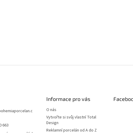
Informace pro vás
Facebo
O nás
bohemiaporcelan.c
Vytvořte si svůj vlastní Total
Design
0 663
Reklamní porcelán od A do Z