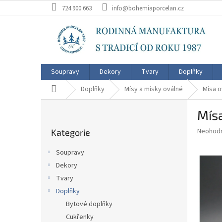
Přejít
724 900 663
info@bohemiaporcelan.cz
na
obsah
Soupravy
Dekory
Tvary
Doplňky
Domů
Doplňky
Mísy a misky oválné
Mísa 
P
Mís
o
Přeskočit
s
Průměr
Neohod
Kategorie
kategorie
t
hodnoce
r
produkt
Soupravy
a
je
Dekory
0,0
n
z
Tvary
n
5
í
Doplňky
hvězdič
p
Bytové doplňky
a
Cukřenky