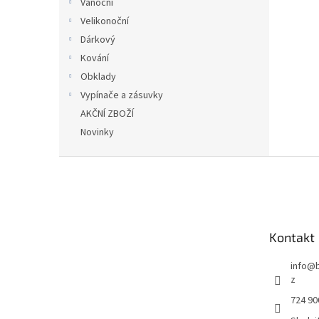
Vánoční
Velikonoční
Dárkový
Kování
Obklady
Vypínače a zásuvky
AKČNÍ ZBOŽÍ
Novinky
Z
á
p
a
t
Kontakt
í
info
@
z
724 90