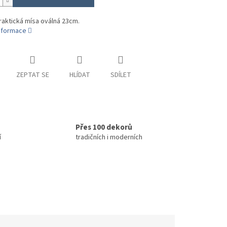
raktická mísa oválná 23cm.
informace
ZEPTAT SE
HLÍDAT
SDÍLET
Přes 100 dekorů
í
tradičních i moderních