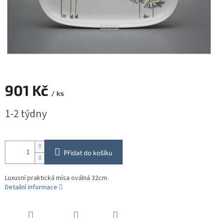
901 Kč
/ ks
Měrná
1-2 týdny
cena:
Přidat do košíku
Luxusní praktická mísa oválná 32cm.
Detailní informace