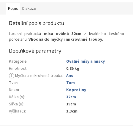
Popis
Diskuze
Detailní popis produktu
Luxusní praktická
mísa oválná 32cm
z kvalitního českého
porcelánu.
Vhodná do myčky i mikrovlnné trouby.
Doplňkové parametry
Kategorie
:
Oválné mísy a misky
Hmotnost
:
0.85 kg
?
Myčka a mikrolvnná trouba
:
Ano
Tvar
:
Tom
Dekor
:
Kopretiny
Délka (A)
:
32cm
Šířka (B)
:
19cm
Výška (C)
:
3,3cm
Z