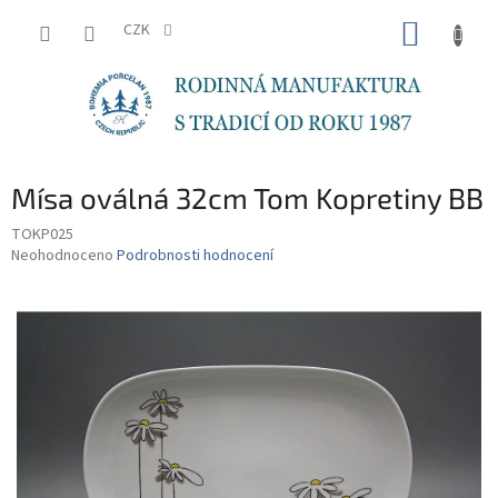
Přejít
NÁKUP
na
CZK
obsah
KOŠÍK
Mísa oválná 32cm Tom Kopretiny BB
TOKP025
Průměrné
Neohodnoceno
Podrobnosti hodnocení
hodnocení
produktu
je
0,0
z
5
hvězdiček.