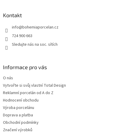
á
p
a
Kontakt
t
info
@
bohemiaporcelan.cz
í
724 900 663
Sledujte nás na soc. sítích
Informace pro vás
O nás
Vytvořte si svůj vlastní Total Design
Reklamní porcelán od A do Z
Hodnocení obchodu
Výroba porcelánu
Doprava a platba
Obchodní podmínky
Značení výrobků