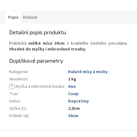
Popis
Diskuze
Detailní popis produktu
Praktická
mělká mísa 30cm
z kvalitního českého porcelánu.
Vhodná do myčky i mikrovlnné trouby.
Doplňkové parametry
Kategorie
:
Kulaté mísy a misky
Hmotnost
:
1 kg
?
Myčka a mikrolvnná trouba
:
Ano
Tvar
:
Coup
Dekor
:
Kopretiny
Výška (C)
:
2,8cm
Průměr (d)
:
30cm
Z