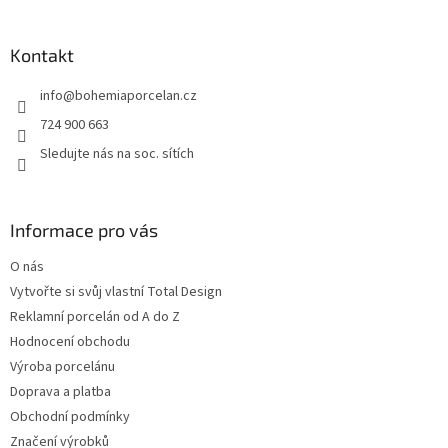
á
p
a
Kontakt
t
info
@
bohemiaporcelan.cz
í
724 900 663
Sledujte nás na soc. sítích
Informace pro vás
O nás
Vytvořte si svůj vlastní Total Design
Reklamní porcelán od A do Z
Hodnocení obchodu
Výroba porcelánu
Doprava a platba
Obchodní podmínky
Značení výrobků