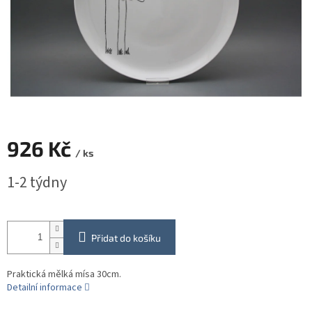
926 Kč
/ ks
Měrná
1-2 týdny
cena:
Přidat do košíku
Praktická mělká mísa 30cm.
Detailní informace