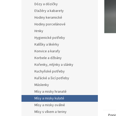
n
Dózy a dózičky
e
Etažéry a kabarety
l
Hodiny keramické
Hodiny porcelánové
Hrnky
Hygienické potřeby
Kalíšky a likérky
Konvice a karafy
Korbele a džbány
Kořenky, mlýnky a slánky
Kuchyňské potřeby
Kuřácké a šicí potřeby
Máslenky
Mísy a misky hranaté
Mísy a misky kulaté
Mísy a misky oválné
Mísy s víkem a teriny
Popi