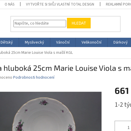
O NÁS
VYTVOŘTE SI SVŮJ VLASTNÍ TOTAL DESIGN
REKLAMNÍ POR
HLEDAT
Dětský
Myslivecký
Vánoční
Velikonoční
Dárkový
luboká 25cm Marie Louise Viola s mašlí KGL
 hluboká 25cm Marie Louise Viola s m
né
noceno
Podrobnosti hodnocení
ní
661
u
Měrná
1-2 t
cena:
ek.