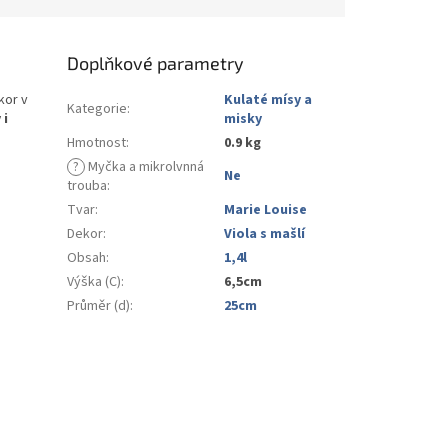
Doplňkové parametry
kor v
Kulaté mísy a
Kategorie
:
 i
misky
Hmotnost
:
0.9 kg
?
Myčka a mikrolvnná
Ne
trouba
:
Tvar
:
Marie Louise
Dekor
:
Viola s mašlí
Obsah
:
1,4l
Výška (C)
:
6,5cm
Průměr (d)
:
25cm