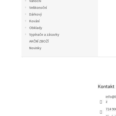
Vánoční
Velikonoční
Dárkový
Kování
Obklady
Vypínače a zásuvky
AKČNÍ ZBOŽÍ
Novinky
Z
á
p
a
t
Kontakt
í
info
@
z
724 90