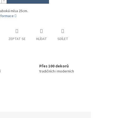
luboká mísa 25cm.
informace
ZEPTAT SE
HLÍDAT
SDÍLET
Přes 100 dekorů
í
tradičních i moderních