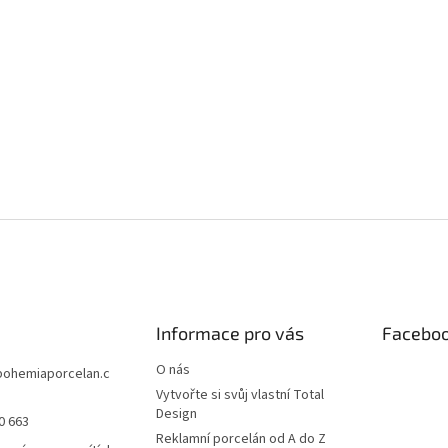
Informace pro vás
Facebo
O nás
bohemiaporcelan.c
Vytvořte si svůj vlastní Total
Design
0 663
Reklamní porcelán od A do Z