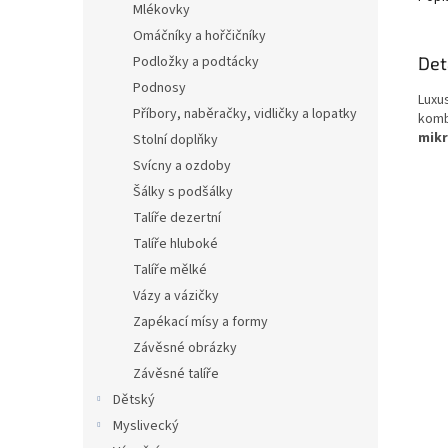
Mlékovky
Omáčníky a hořčičníky
Det
Podložky a podtácky
Podnosy
Luxu
Příbory, naběračky, vidličky a lopatky
komb
mikr
Stolní doplňky
Svícny a ozdoby
Šálky s podšálky
Talíře dezertní
Talíře hluboké
Talíře mělké
Vázy a vázičky
Zapékací mísy a formy
Závěsné obrázky
Závěsné talíře
Dětský
Myslivecký