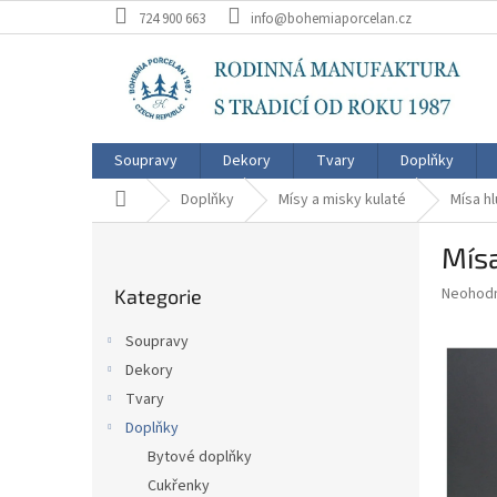
Přejít
724 900 663
info@bohemiaporcelan.cz
na
obsah
Soupravy
Dekory
Tvary
Doplňky
Domů
Doplňky
Mísy a misky kulaté
Mísa h
P
Mísa
o
Přeskočit
s
Průměr
Neohod
Kategorie
kategorie
t
hodnoce
r
produkt
Soupravy
a
je
Dekory
0,0
n
z
Tvary
n
5
í
Doplňky
hvězdič
p
Bytové doplňky
a
Cukřenky