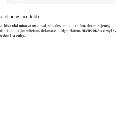
ailní popis produktu
sní
hluboká mísa 25cm
z kvalitního českého porcelánu, decentní jemný de
inaci s bohatým reliéfem, dekorace lesklým zlatem.
NEVHODNÁ do myčky
ovlnné trouby.