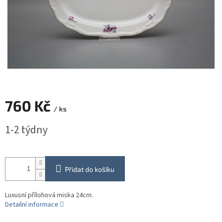
760 Kč
/ ks
Měrná
1-2 týdny
cena:
Přidat do košíku
Luxusní přílohová miska 24cm.
Detailní informace