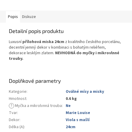
Popis
Diskuze
Detailní popis produktu
Luxusní
přílohová miska 24cm
z kvalitního českého porcelánu,
decentní jemný dekor v kombinaci s bohatým reliéfem,
dekorace lesklým zlatem.
NEVHODNÁ do myčky i mikrovlnné
trouby.
Doplňkové parametry
Kategorie
:
Oválné mísy a misky
Hmotnost
:
0.6 kg
?
Myčka a mikrolvnná trouba
:
Ne
Tvar
:
Marie Louise
Dekor
:
Viola s mašlí
Délka (A)
:
24cm