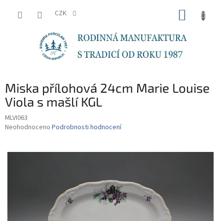
Přejít
NÁKUP
na
CZK
obsah
KOŠÍK
Miska přílohová 24cm Marie Louise
Viola s mašlí KGL
MLVI063
Průměrné
Neohodnoceno
Podrobnosti hodnocení
hodnocení
produktu
je
0,0
z
5
hvězdiček.