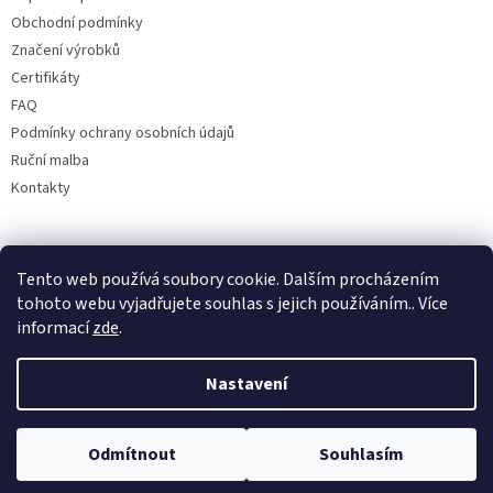
Obchodní podmínky
Značení výrobků
Certifikáty
FAQ
Podmínky ochrany osobních údajů
Ruční malba
Kontakty
Facebook
Tento web používá soubory cookie. Dalším procházením
tohoto webu vyjadřujete souhlas s jejich používáním.. Více
informací
zde
.
Nastavení
Odmítnout
Souhlasím
Copyright 2026
Bohemia porcelán 1987
. Všechna práva vyhrazena.