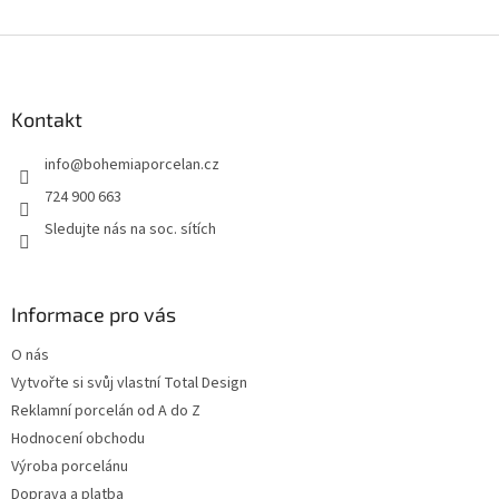
Z
á
p
a
Kontakt
t
info
@
bohemiaporcelan.cz
í
724 900 663
Sledujte nás na soc. sítích
Informace pro vás
O nás
Vytvořte si svůj vlastní Total Design
Reklamní porcelán od A do Z
Hodnocení obchodu
Výroba porcelánu
Doprava a platba