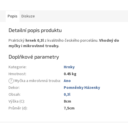
Popis
Diskuze
Detailní popis produktu
Praktický
hrnek 0,3l
z kvalitního českého porcelánu.
Vhodný do
myčky i mikrovlnné trouby.
Doplňkové parametry
Kategorie
:
Hrnky
Hmotnost
:
0.45 kg
?
Myčka a mikrolvnná trouba
:
Ano
Dekor
:
Pomněnky Házenky
Obsah
:
0,3l
Výška (C)
:
8cm
Průměr (d)
:
7,5cm
Z