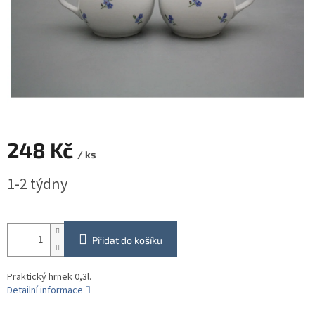
248 Kč
/ ks
Měrná
1-2 týdny
cena:
Přidat do košíku
Praktický hrnek 0,3l.
Detailní informace