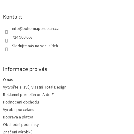
á
p
a
Kontakt
t
info
@
bohemiaporcelan.cz
í
724 900 663
Sledujte nás na soc. sítích
Informace pro vás
O nás
Vytvořte si svůj vlastní Total Design
Reklamní porcelán od A do Z
Hodnocení obchodu
Výroba porcelánu
Doprava a platba
Obchodní podmínky
Značení výrobků