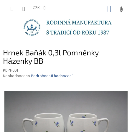
Přejít
NÁKUP
na
CZK
obsah
KOŠÍK
Hrnek Baňák 0,3l Pomněnky
Házenky BB
KDPH001
Průměrné
Neohodnoceno
Podrobnosti hodnocení
hodnocení
produktu
je
0,0
z
5
hvězdiček.