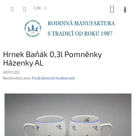
Přejít
NÁKUP
na
CZK
obsah
KOŠÍK
Hrnek Baňák 0,3l Pomněnky
Házenky AL
KDPO202
Průměrné
Neohodnoceno
Podrobnosti hodnocení
hodnocení
produktu
je
0,0
z
5
hvězdiček.