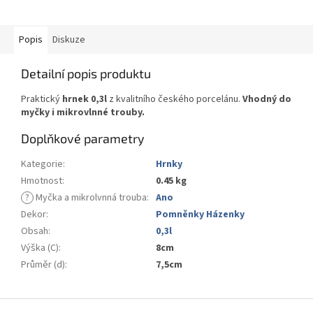
Popis
Diskuze
Detailní popis produktu
Praktický
hrnek 0,3l
z kvalitního českého porcelánu.
Vhodný do
myčky i mikrovlnné trouby.
Doplňkové parametry
Kategorie
:
Hrnky
Hmotnost
:
0.45 kg
?
Myčka a mikrolvnná trouba
:
Ano
Dekor
:
Pomněnky Házenky
Obsah
:
0,3l
Výška (C)
:
8cm
Průměr (d)
:
7,5cm
Z