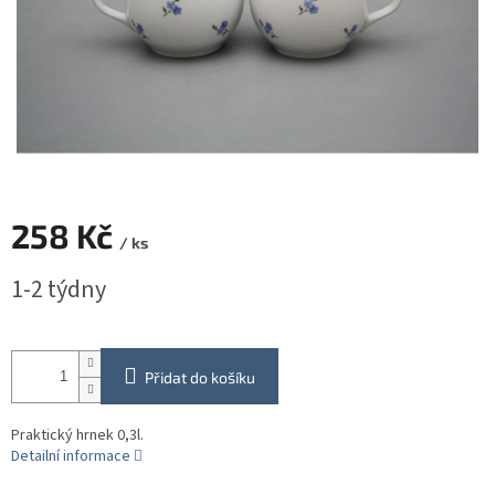
258 Kč
/ ks
Měrná
1-2 týdny
cena:
Přidat do košíku
Praktický hrnek 0,3l.
Detailní informace