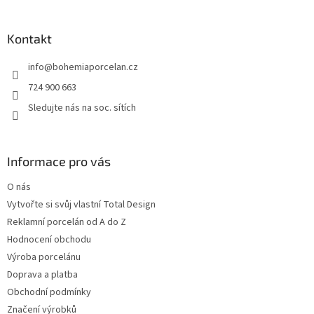
á
p
a
Kontakt
t
info
@
bohemiaporcelan.cz
í
724 900 663
Sledujte nás na soc. sítích
Informace pro vás
O nás
Vytvořte si svůj vlastní Total Design
Reklamní porcelán od A do Z
Hodnocení obchodu
Výroba porcelánu
Doprava a platba
Obchodní podmínky
Značení výrobků