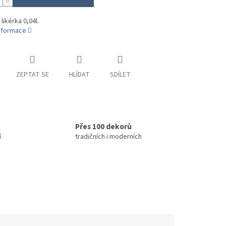
likérka 0,04l.
informace
ZEPTAT SE
HLÍDAT
SDÍLET
Přes 100 dekorů
í
tradičních i moderních