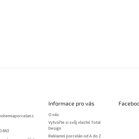
Informace pro vás
Facebo
O nás
bohemiaporcelan.c
Vytvořte si svůj vlastní Total
Design
0 663
Reklamní porcelán od A do Z