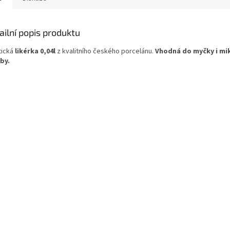
ailní popis produktu
tická
likérka 0,04l
z kvalitního českého porcelánu.
Vhodná do myčky i mi
by.