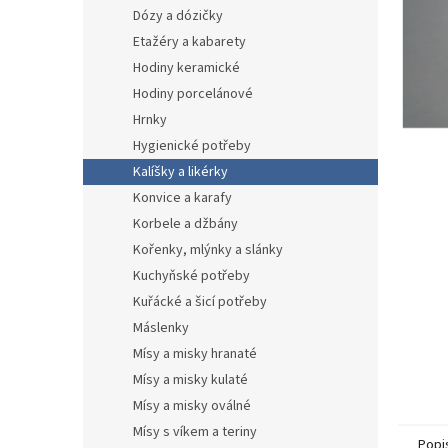
n
Dózy a dózičky
e
Etažéry a kabarety
l
Hodiny keramické
Hodiny porcelánové
Hrnky
Hygienické potřeby
Kalíšky a likérky
Konvice a karafy
Korbele a džbány
Kořenky, mlýnky a slánky
Kuchyňské potřeby
Kuřácké a šicí potřeby
Máslenky
Mísy a misky hranaté
Mísy a misky kulaté
Mísy a misky oválné
Mísy s víkem a teriny
Popi