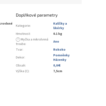
Doplňkové parametry
krovlnné
Kalíšky a
Kategorie
:
likérky
Hmotnost
:
0.1 kg
?
Myčka a mikrolvnná
Ano
trouba
:
Tvar
:
Rokoko
Pomněnky
Dekor
:
Házenky
Obsah
:
0,04l
Výška (C)
:
7,5cm