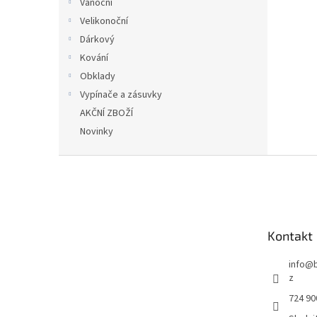
Vánoční
Velikonoční
Dárkový
Kování
Obklady
Vypínače a zásuvky
AKČNÍ ZBOŽÍ
Novinky
Z
á
p
a
t
Kontakt
í
info
@
z
724 90