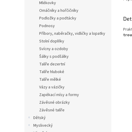
Mlékovky
Omáčníky a hořčičníky
Det
Podložky a podtácky
Podnosy
Prak
Příbory, naběračky, vidličky a lopatky
trou
Stolní doplňky
Svícny a ozdoby
Šálky s podšálky
Talíře dezertní
Talíře hluboké
Talíře mělké
Vázy a vázičky
Zapékací mísy a formy
Závěsné obrázky
Závěsné talíře
Dětský
Myslivecký