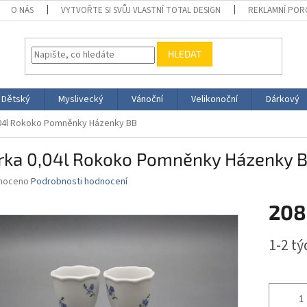
O NÁS
VYTVOŘTE SI SVŮJ VLASTNÍ TOTAL DESIGN
REKLAMNÍ POR
HLEDAT
Dětský
Myslivecký
Vánoční
Velikonoční
Dárkový
,04l Rokoko Pomněnky Házenky BB
érka 0,04l Rokoko Pomněnky Házenky 
né
noceno
Podrobnosti hodnocení
ní
208
u
Měrná
1-2 t
cena:
ek.