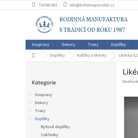
Přejít
724 900 663
info@bohemiaporcelan.cz
na
obsah
Soupravy
Dekory
Tvary
Doplňky
Domů
Doplňky
Kalíšky a likérky
Likérka 0
P
Lik
o
Přeskočit
s
Průměr
Neohod
Kategorie
kategorie
t
hodnoce
r
produkt
Soupravy
a
je
Dekory
0,0
n
z
Tvary
n
5
í
Doplňky
hvězdič
p
Bytové doplňky
a
Cukřenky