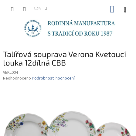
Přejít
NÁKUP
na
CZK
obsah
KOŠÍK
Talířová souprava Verona Kvetoucí
louka 12dílná CBB
VEKL004
Průměrné
Neohodnoceno
Podrobnosti hodnocení
hodnocení
produktu
je
0,0
z
5
hvězdiček.