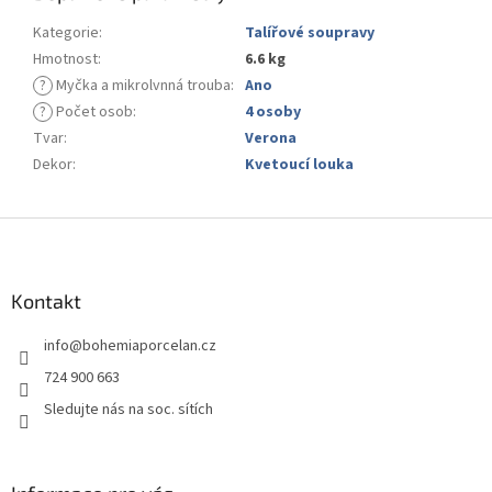
Kategorie
:
Talířové soupravy
Hmotnost
:
6.6 kg
?
Myčka a mikrolvnná trouba
:
Ano
?
Počet osob
:
4 osoby
Tvar
:
Verona
Dekor
:
Kvetoucí louka
Z
á
p
a
Kontakt
t
info
@
bohemiaporcelan.cz
í
724 900 663
Sledujte nás na soc. sítích