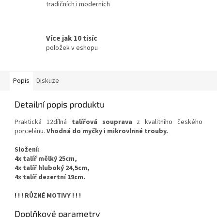
tradičních i moderních
Více jak 10 tisíc
položek v eshopu
Popis
Diskuze
Detailní popis produktu
Praktická 12dílná
talířová souprava
z kvalitního českého
porcelánu.
Vhodná do myčky i mikrovlnné trouby.
Složení:
4x talíř mělký 25cm,
4x talíř hluboký 24,5cm,
4x talíř dezertní 19cm.
! ! ! RŮZNÉ MOTIVY ! ! !
Doplňkové parametry