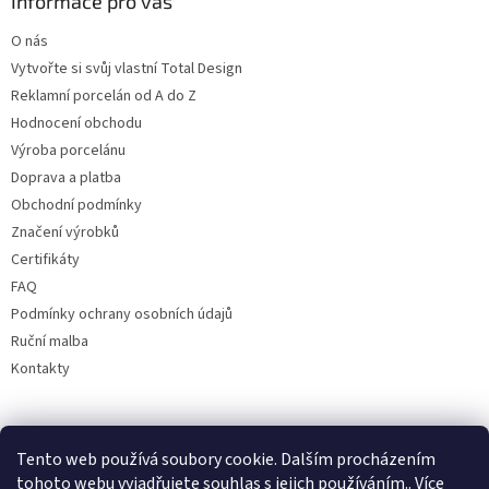
Informace pro vás
O nás
Vytvořte si svůj vlastní Total Design
Reklamní porcelán od A do Z
Hodnocení obchodu
Výroba porcelánu
Doprava a platba
Obchodní podmínky
Značení výrobků
Certifikáty
FAQ
Podmínky ochrany osobních údajů
Ruční malba
Kontakty
Facebook
Tento web používá soubory cookie. Dalším procházením
tohoto webu vyjadřujete souhlas s jejich používáním.. Více