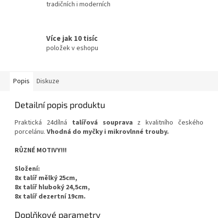
tradičních i moderních
Více jak 10 tisíc
položek v eshopu
Popis
Diskuze
Detailní popis produktu
Praktická 24dílná
talířová souprava
z kvalitního českého
porcelánu.
Vhodná do myčky i mikrovlnné trouby.
RŮZNÉ MOTIVY!!!
Složení:
8x talíř mělký 25cm,
8x talíř hluboký 24,5cm,
8x talíř dezertní 19cm.
Doplňkové parametry