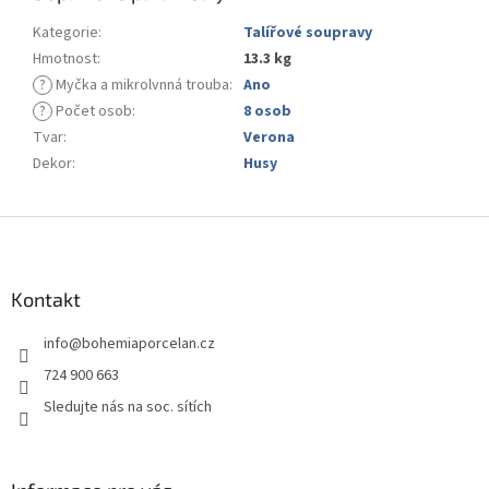
Kategorie
:
Talířové soupravy
Hmotnost
:
13.3 kg
?
Myčka a mikrolvnná trouba
:
Ano
?
Počet osob
:
8 osob
Tvar
:
Verona
Dekor
:
Husy
Z
á
p
a
Kontakt
t
info
@
bohemiaporcelan.cz
í
724 900 663
Sledujte nás na soc. sítích