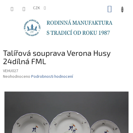
Přejít
NÁKUP
na
CZK
obsah
KOŠÍK
Talířová souprava Verona Husy
24dílná FML
VEHU027
Průměrné
Neohodnoceno
Podrobnosti hodnocení
hodnocení
produktu
je
0,0
z
5
hvězdiček.