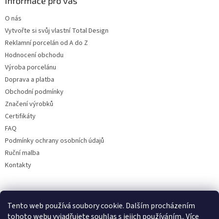
Informace pro vás
O nás
Vytvořte si svůj vlastní Total Design
Reklamní porcelán od A do Z
Hodnocení obchodu
Výroba porcelánu
Doprava a platba
Obchodní podmínky
Značení výrobků
Certifikáty
FAQ
Podmínky ochrany osobních údajů
Ruční malba
Kontakty
Facebook
Tento web používá soubory cookie. Dalším procházením
tohoto webu vyjadřujete souhlas s jejich používáním.. Více