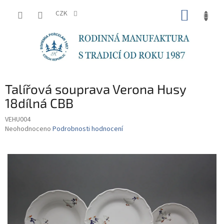
Přejít
NÁKUP
na
CZK
obsah
KOŠÍK
Talířová souprava Verona Husy
18dílná CBB
VEHU004
Průměrné
Neohodnoceno
Podrobnosti hodnocení
hodnocení
produktu
je
0,0
z
5
hvězdiček.