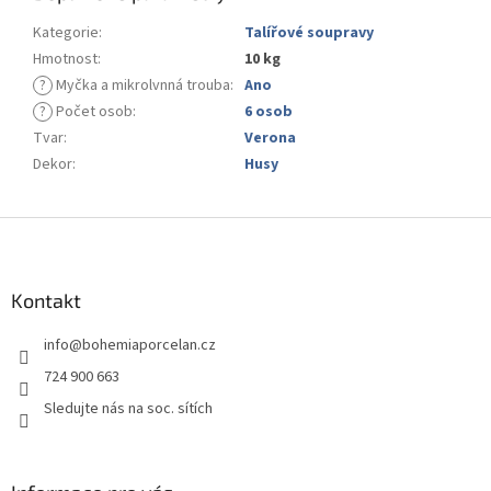
Kategorie
:
Talířové soupravy
Hmotnost
:
10 kg
?
Myčka a mikrolvnná trouba
:
Ano
?
Počet osob
:
6 osob
Tvar
:
Verona
Dekor
:
Husy
Z
á
p
a
Kontakt
t
info
@
bohemiaporcelan.cz
í
724 900 663
Sledujte nás na soc. sítích