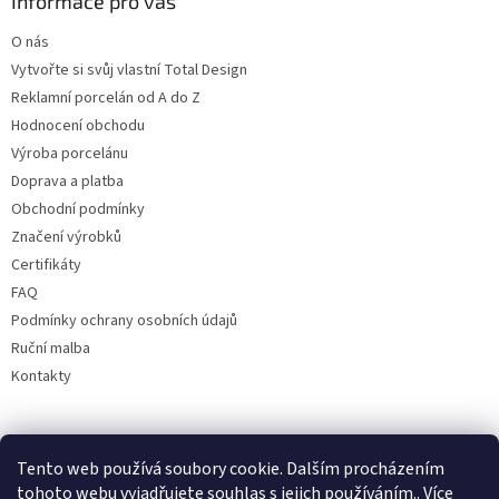
Informace pro vás
O nás
Vytvořte si svůj vlastní Total Design
Reklamní porcelán od A do Z
Hodnocení obchodu
Výroba porcelánu
Doprava a platba
Obchodní podmínky
Značení výrobků
Certifikáty
FAQ
Podmínky ochrany osobních údajů
Ruční malba
Kontakty
Facebook
Tento web používá soubory cookie. Dalším procházením
tohoto webu vyjadřujete souhlas s jejich používáním.. Více