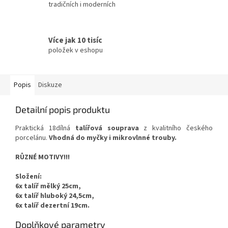
tradičních i moderních
Více jak 10 tisíc
položek v eshopu
Popis
Diskuze
Detailní popis produktu
Praktická 18dílná
talířová souprava
z kvalitního českého
porcelánu.
Vhodná do myčky i mikrovlnné trouby.
RŮZNÉ MOTIVY!!!
Složení:
6x talíř mělký 25cm,
6x talíř hluboký 24,5cm,
6x talíř dezertní 19cm.
Doplňkové parametry