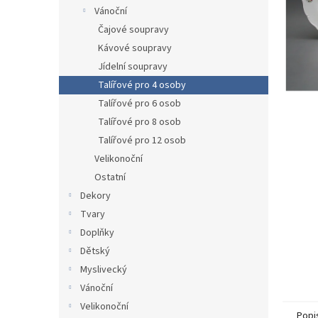
n
Vánoční
e
Čajové soupravy
l
Kávové soupravy
Jídelní soupravy
Talířové pro 4 osoby
Talířové pro 6 osob
Talířové pro 8 osob
Talířové pro 12 osob
Velikonoční
Ostatní
Dekory
Tvary
Doplňky
Dětský
Myslivecký
Vánoční
Velikonoční
Popi