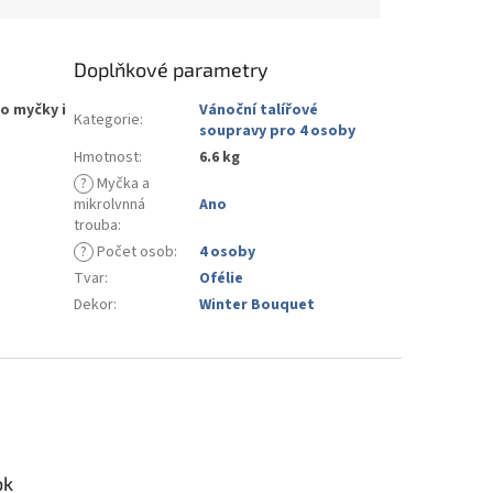
Doplňkové parametry
o myčky i
Vánoční talířové
Kategorie
:
soupravy pro 4 osoby
Hmotnost
:
6.6 kg
?
Myčka a
mikrolvnná
Ano
trouba
:
?
Počet osob
:
4 osoby
Tvar
:
Ofélie
Dekor
:
Winter Bouquet
ok