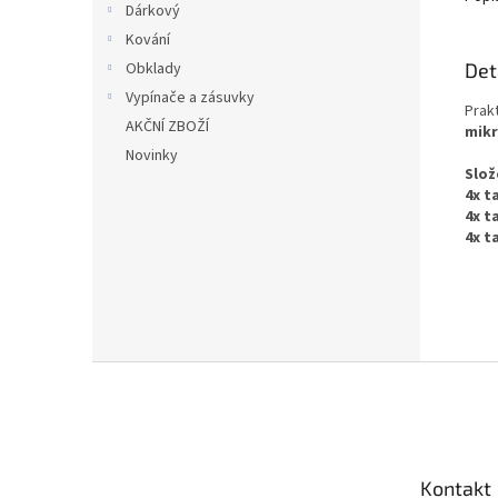
Dárkový
Kování
Det
Obklady
Vypínače a zásuvky
Prak
AKČNÍ ZBOŽÍ
mikr
Novinky
Slož
4x t
4x t
4x t
Z
á
p
a
t
Kontakt
í