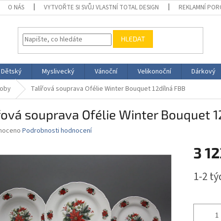
O NÁS
VYTVOŘTE SI SVŮJ VLASTNÍ TOTAL DESIGN
REKLAMNÍ POR
HLEDAT
Dětský
Myslivecký
Vánoční
Velikonoční
Dárkový
soby
Talířová souprava Ofélie Winter Bouquet 12dílná FBB
řová souprava Ofélie Winter Bouquet 1
né
noceno
Podrobnosti hodnocení
ní
3 1
u
Měrná
1-2 t
cena:
ek.