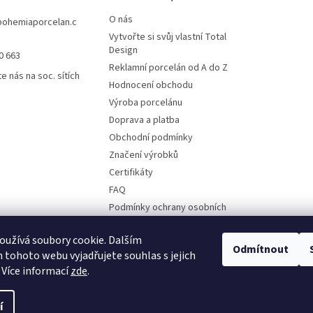
O nás
bohemiaporcelan.c
Vytvořte si svůj vlastní Total
Design
0 663
Reklamní porcelán od A do Z
e nás na soc. sítích
Hodnocení obchodu
Výroba porcelánu
Doprava a platba
Obchodní podmínky
Značení výrobků
Certifikáty
FAQ
Podmínky ochrany osobních
údajů
Ruční malba
užívá soubory cookie. Dalším
Odmítnout
tohoto webu vyjadřujete souhlas s jejich
Kontakty
 Více informací
zde
.
í
vyhrazena.