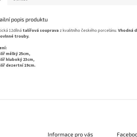
ailní popis produktu
tická 12dílná
talířová souprava
z kvalitního českého porcelánu.
Vhodná d
ovlnné trouby.
ení:
alíř mělký 25cm,
alíř hluboký 23cm,
alíř dezertní 19cm.
Informace pro vás
Facebo