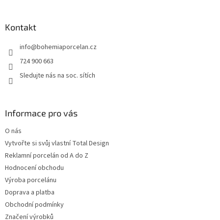
á
p
a
Kontakt
t
info
@
bohemiaporcelan.cz
í
724 900 663
Sledujte nás na soc. sítích
Informace pro vás
O nás
Vytvořte si svůj vlastní Total Design
Reklamní porcelán od A do Z
Hodnocení obchodu
Výroba porcelánu
Doprava a platba
Obchodní podmínky
Značení výrobků