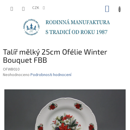
Přejít
NÁKUP
na
CZK
obsah
KOŠÍK
Talíř mělký 25cm Ofélie Winter
Bouquet FBB
OFWB010
Průměrné
Neohodnoceno
Podrobnosti hodnocení
hodnocení
produktu
je
0,0
z
5
hvězdiček.