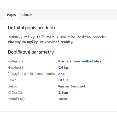
Popis
Diskuze
Detailní popis produktu
Praktický
mělký talíř 25cm
z kvalitního českého porcelánu.
Vhodný do myčky i mikrovlnné trouby.
Doplňkové parametry
Kategorie
:
Porcelánové mělké talíře
Hmotnost
:
0.6 kg
?
Myčka a mikrolvnná trouba
:
Ano
Tvar
:
Ofélie
Dekor
:
Winter Bouquet
Výška (C)
:
2,8cm
Průměr (d)
:
25cm
Z