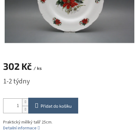
302 Kč
/ ks
Měrná
1-2 týdny
cena:
Přidat do košíku
Praktický mělký talíř 25cm.
Detailní informace