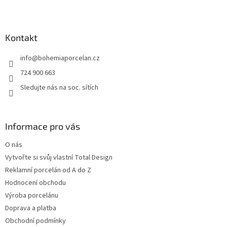
Z
á
p
a
Kontakt
t
info
@
bohemiaporcelan.cz
í
724 900 663
Sledujte nás na soc. sítích
Informace pro vás
O nás
Vytvořte si svůj vlastní Total Design
Reklamní porcelán od A do Z
Hodnocení obchodu
Výroba porcelánu
Doprava a platba
Obchodní podmínky