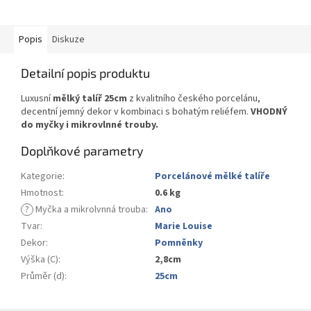
Popis
Diskuze
Detailní popis produktu
Luxusní
mělký talíř 25cm
z kvalitního českého porcelánu,
decentní jemný dekor v kombinaci s bohatým reliéfem.
VHODNÝ
do myčky i mikrovlnné trouby.
Doplňkové parametry
Kategorie
:
Porcelánové mělké talíře
Hmotnost
:
0.6 kg
?
Myčka a mikrolvnná trouba
:
Ano
Tvar
:
Marie Louise
Dekor
:
Pomněnky
Výška (C)
:
2,8cm
Průměr (d)
:
25cm