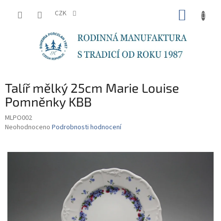
Přejít
NÁKUP
na
CZK
obsah
KOŠÍK
Talíř mělký 25cm Marie Louise
Pomněnky KBB
MLPO002
Průměrné
Neohodnoceno
Podrobnosti hodnocení
hodnocení
produktu
je
0,0
z
5
hvězdiček.