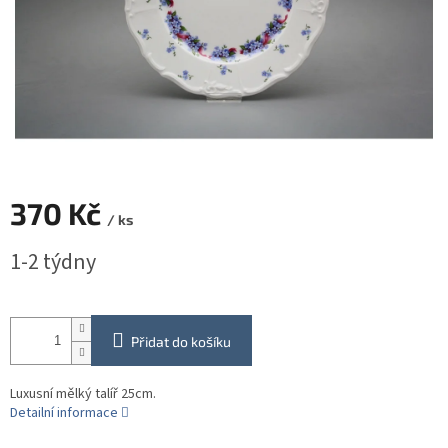
370 Kč
/ ks
Měrná
1-2 týdny
cena:
Přidat do košíku
Luxusní mělký talíř 25cm.
Detailní informace