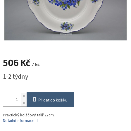
506 Kč
/ ks
Měrná
1-2 týdny
cena:
Přidat do košíku
Praktický koláčový talíř 27cm.
Detailní informace