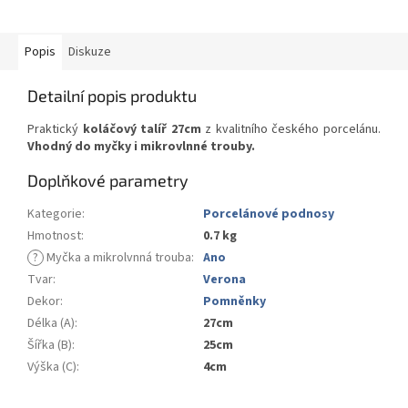
Popis
Diskuze
Detailní popis produktu
Praktický
koláčový talíř 27cm
z kvalitního českého porcelánu.
Vhodný do myčky i mikrovlnné trouby.
Doplňkové parametry
Kategorie
:
Porcelánové podnosy
Hmotnost
:
0.7 kg
?
Myčka a mikrolvnná trouba
:
Ano
Tvar
:
Verona
Dekor
:
Pomněnky
Délka (A)
:
27cm
Šířka (B)
:
25cm
Výška (C)
:
4cm