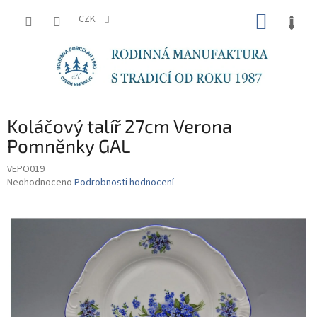
Přejít
NÁKUP
na
CZK
obsah
KOŠÍK
Koláčový talíř 27cm Verona
Pomněnky GAL
VEPO019
Průměrné
Neohodnoceno
Podrobnosti hodnocení
hodnocení
produktu
je
0,0
z
5
hvězdiček.