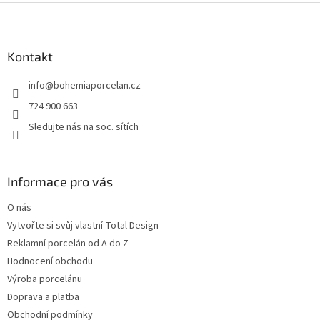
Z
á
p
a
Kontakt
t
info
@
bohemiaporcelan.cz
í
724 900 663
Sledujte nás na soc. sítích
Informace pro vás
O nás
Vytvořte si svůj vlastní Total Design
Reklamní porcelán od A do Z
Hodnocení obchodu
Výroba porcelánu
Doprava a platba
Obchodní podmínky