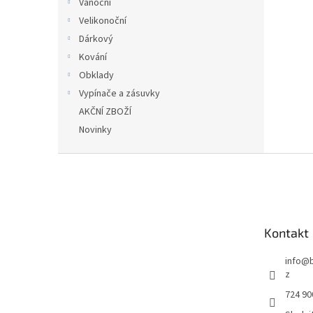
Vánoční
Velikonoční
Dárkový
Kování
Obklady
Vypínače a zásuvky
AKČNÍ ZBOŽÍ
Novinky
Z
á
p
a
t
Kontakt
í
info
@
z
724 90