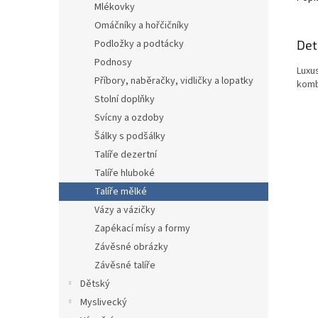
Mlékovky
Omáčníky a hořčičníky
Det
Podložky a podtácky
Podnosy
Luxu
Příbory, naběračky, vidličky a lopatky
komb
Stolní doplňky
Svícny a ozdoby
Šálky s podšálky
Talíře dezertní
Talíře hluboké
Talíře mělké
Vázy a vázičky
Zapékací mísy a formy
Závěsné obrázky
Závěsné talíře
Dětský
Myslivecký