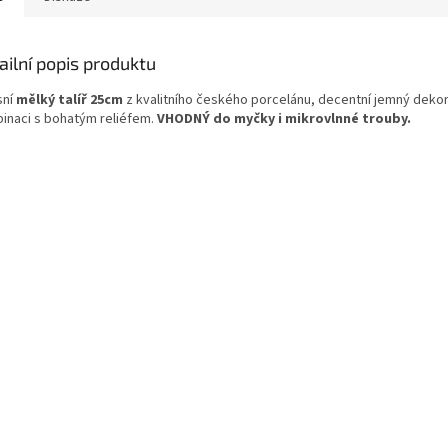
ailní popis produktu
sní
mělký talíř 25cm
z kvalitního českého porcelánu, decentní jemný dekor
inaci s bohatým reliéfem.
VHODNÝ do myčky i mikrovlnné trouby.