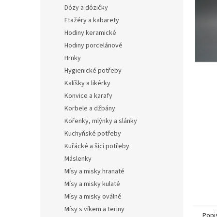
n
Dózy a dózičky
e
Etažéry a kabarety
l
Hodiny keramické
Hodiny porcelánové
Hrnky
Hygienické potřeby
Kalíšky a likérky
Konvice a karafy
Korbele a džbány
Kořenky, mlýnky a slánky
Kuchyňské potřeby
Kuřácké a šicí potřeby
Máslenky
Mísy a misky hranaté
Mísy a misky kulaté
Mísy a misky oválné
Mísy s víkem a teriny
Popi