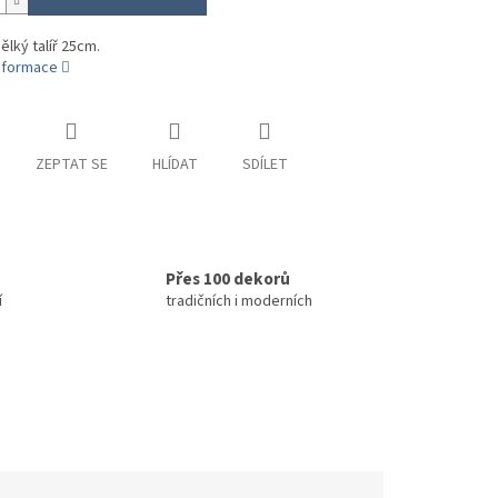
ělký talíř 25cm.
informace
ZEPTAT SE
HLÍDAT
SDÍLET
Přes 100 dekorů
í
tradičních i moderních