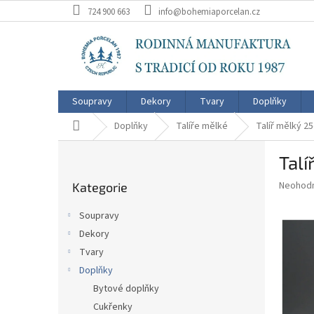
Přejít
724 900 663
info@bohemiaporcelan.cz
na
obsah
Soupravy
Dekory
Tvary
Doplňky
Domů
Doplňky
Talíře mělké
Talíř mělký 2
P
Talí
o
Přeskočit
s
Průměr
Neohod
Kategorie
kategorie
t
hodnoce
r
produkt
Soupravy
a
je
Dekory
0,0
n
z
Tvary
n
5
í
Doplňky
hvězdič
p
Bytové doplňky
a
Cukřenky