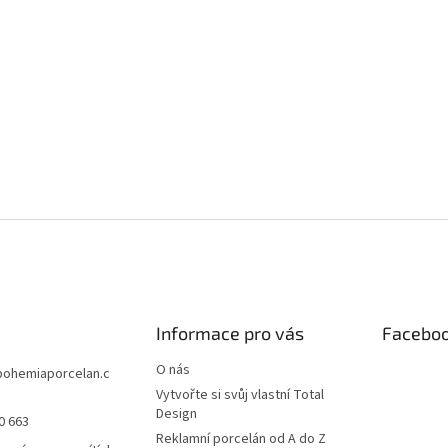
Informace pro vás
Facebo
O nás
bohemiaporcelan.c
Vytvořte si svůj vlastní Total
Design
0 663
Reklamní porcelán od A do Z