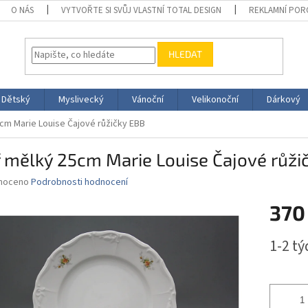
O NÁS
VYTVOŘTE SI SVŮJ VLASTNÍ TOTAL DESIGN
REKLAMNÍ POR
HLEDAT
Dětský
Myslivecký
Vánoční
Velikonoční
Dárkový
5cm Marie Louise Čajové růžičky EBB
ř mělký 25cm Marie Louise Čajové růži
né
noceno
Podrobnosti hodnocení
ní
370
u
Měrná
1-2 t
cena:
ek.