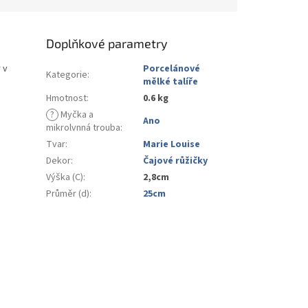
Doplňkové parametry
 v
Porcelánové
Kategorie
:
mělké talíře
Hmotnost
:
0.6 kg
?
Myčka a
Ano
mikrolvnná trouba
:
Tvar
:
Marie Louise
Dekor
:
Čajové růžičky
Výška (C)
:
2,8cm
Průměr (d)
:
25cm