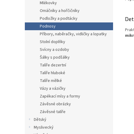
Mlékovky
Omáčníky a hořčičníky
Det
Podložky a podtácky
Podnosy
Prak
Příbory, naběračky, vidličky a lopatky
mikr
Stolní doplňky
Svícny a ozdoby
Šálky s podšálky
Talíře dezertní
Talíře hluboké
Talíře mělké
Vázy a vázičky
Zapékací mísy a formy
Závěsné obrázky
Závěsné talíře
Dětský
Myslivecký