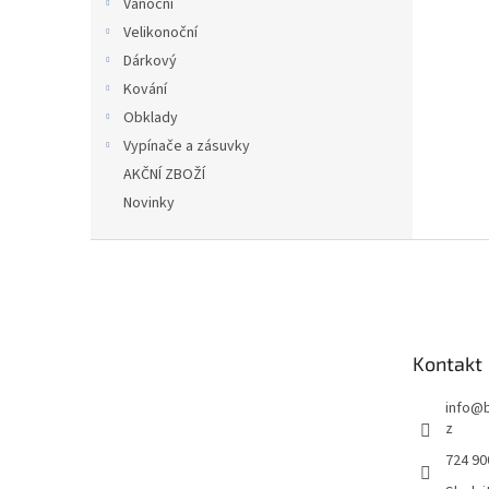
Vánoční
Velikonoční
Dárkový
Kování
Obklady
Vypínače a zásuvky
AKČNÍ ZBOŽÍ
Novinky
Z
á
p
a
t
Kontakt
í
info
@
z
724 90