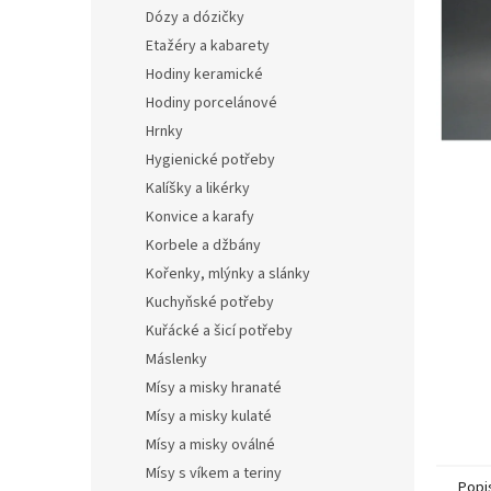
n
Dózy a dózičky
e
Etažéry a kabarety
l
Hodiny keramické
Hodiny porcelánové
Hrnky
Hygienické potřeby
Kalíšky a likérky
Konvice a karafy
Korbele a džbány
Kořenky, mlýnky a slánky
Kuchyňské potřeby
Kuřácké a šicí potřeby
Máslenky
Mísy a misky hranaté
Mísy a misky kulaté
Mísy a misky oválné
Mísy s víkem a teriny
Popi