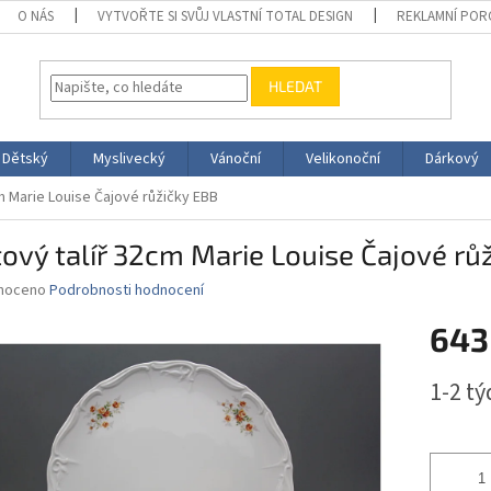
O NÁS
VYTVOŘTE SI SVŮJ VLASTNÍ TOTAL DESIGN
REKLAMNÍ POR
HLEDAT
Dětský
Myslivecký
Vánoční
Velikonoční
Dárkový
m Marie Louise Čajové růžičky EBB
ový talíř 32cm Marie Louise Čajové rů
né
noceno
Podrobnosti hodnocení
ní
643
u
Měrná
1-2 t
cena:
ek.