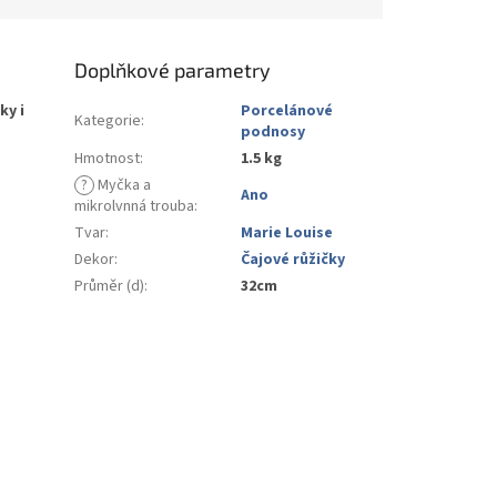
Doplňkové parametry
y i
Porcelánové
Kategorie
:
podnosy
Hmotnost
:
1.5 kg
?
Myčka a
Ano
mikrolvnná trouba
:
Tvar
:
Marie Louise
Dekor
:
Čajové růžičky
Průměr (d)
:
32cm