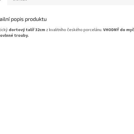
ailní popis produktu
tický
dortový talíř 32cm
z kvalitního českého porcelánu.
VHODNÝ do myčk
ovlnné trouby.