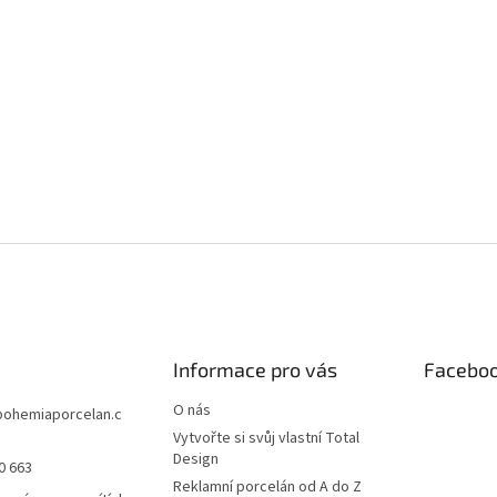
Informace pro vás
Facebo
O nás
bohemiaporcelan.c
Vytvořte si svůj vlastní Total
Design
0 663
Reklamní porcelán od A do Z