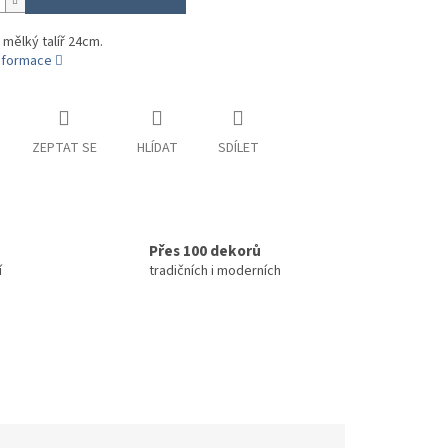
 mělký talíř 24cm.
informace
ZEPTAT SE
HLÍDAT
SDÍLET
Přes 100 dekorů
í
tradičních i moderních