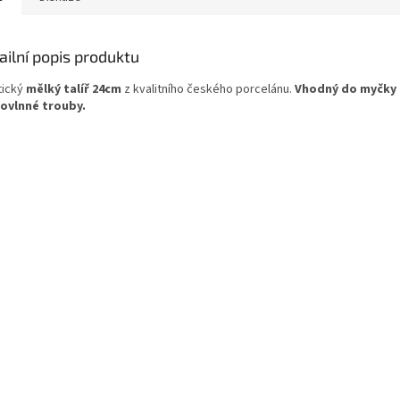
ailní popis produktu
tický
mělký talíř 24cm
z kvalitního českého porcelánu.
Vhodný do myčky 
ovlnné trouby.