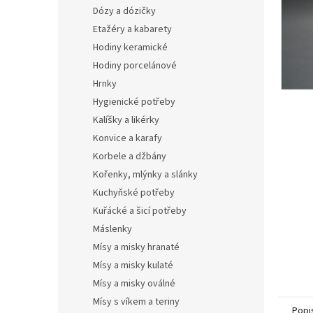
n
Dózy a dózičky
e
Etažéry a kabarety
l
Hodiny keramické
Hodiny porcelánové
Hrnky
Hygienické potřeby
Kalíšky a likérky
Konvice a karafy
Korbele a džbány
Kořenky, mlýnky a slánky
Kuchyňské potřeby
Kuřácké a šicí potřeby
Máslenky
Mísy a misky hranaté
Mísy a misky kulaté
Mísy a misky oválné
Mísy s víkem a teriny
Popi