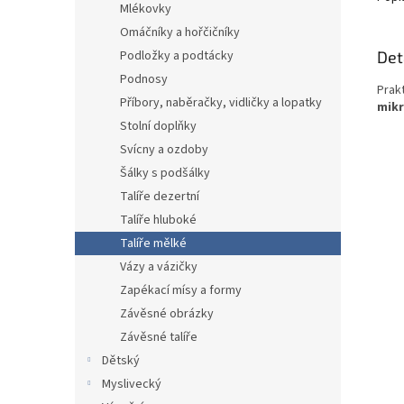
Mlékovky
Omáčníky a hořčičníky
Det
Podložky a podtácky
Podnosy
Prak
Příbory, naběračky, vidličky a lopatky
mikr
Stolní doplňky
Svícny a ozdoby
Šálky s podšálky
Talíře dezertní
Talíře hluboké
Talíře mělké
Vázy a vázičky
Zapékací mísy a formy
Závěsné obrázky
Závěsné talíře
Dětský
Myslivecký