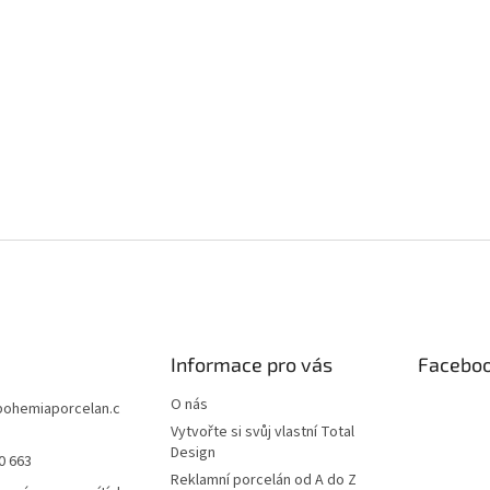
Informace pro vás
Facebo
O nás
bohemiaporcelan.c
Vytvořte si svůj vlastní Total
Design
0 663
Reklamní porcelán od A do Z