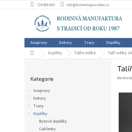
Přejít
724 900 663
info@bohemiaporcelan.cz
na
obsah
Soupravy
Dekory
Tvary
Doplňky
Domů
Doplňky
Talíře mělké
Talíř mělký 2
P
Talí
o
Přeskočit
s
Průměr
Neohod
Kategorie
kategorie
t
hodnoce
r
produkt
Soupravy
a
je
Dekory
0,0
n
z
Tvary
n
5
í
Doplňky
hvězdič
p
Bytové doplňky
a
Cukřenky