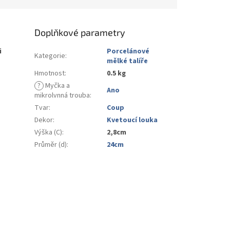
Doplňkové parametry
i
Porcelánové
Kategorie
:
mělké talíře
Hmotnost
:
0.5 kg
?
Myčka a
Ano
mikrolvnná trouba
:
Tvar
:
Coup
Dekor
:
Kvetoucí louka
Výška (C)
:
2,8cm
Průměr (d)
:
24cm