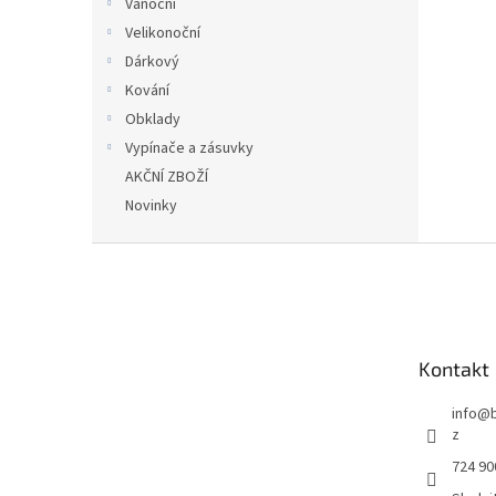
Vánoční
Velikonoční
Dárkový
Kování
Obklady
Vypínače a zásuvky
AKČNÍ ZBOŽÍ
Novinky
Z
á
p
a
t
Kontakt
í
info
@
z
724 90