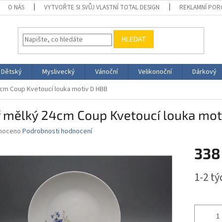
O NÁS
VYTVOŘTE SI SVŮJ VLASTNÍ TOTAL DESIGN
REKLAMNÍ POR
HLEDAT
Dětský
Myslivecký
Vánoční
Velikonoční
Dárkový
4cm Coup Kvetoucí louka motiv D HBB
ř mělký 24cm Coup Kvetoucí louka mot
né
noceno
Podrobnosti hodnocení
ní
338
u
Měrná
1-2 t
cena:
ek.