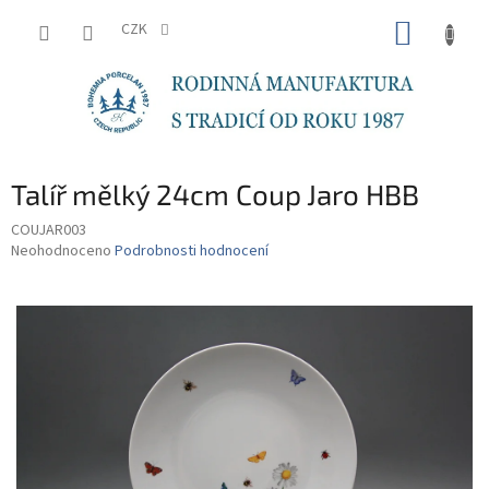
Přejít
NÁKUP
na
CZK
obsah
KOŠÍK
Talíř mělký 24cm Coup Jaro HBB
COUJAR003
Průměrné
Neohodnoceno
Podrobnosti hodnocení
hodnocení
produktu
je
0,0
z
5
hvězdiček.