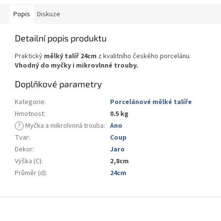
Popis
Diskuze
Detailní popis produktu
Praktický
mělký talíř 24cm
z kvalitního českého porcelánu.
Vhodný do myčky i mikrovlnné trouby.
Doplňkové parametry
Kategorie
:
Porcelánové mělké talíře
Hmotnost
:
0.5 kg
?
Myčka a mikrolvnná trouba
:
Ano
Tvar
:
Coup
Dekor
:
Jaro
Výška (C)
:
2,8cm
Průměr (d)
:
24cm
Z
á