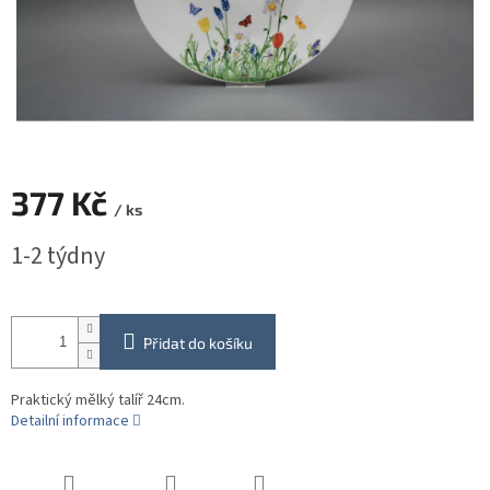
377 Kč
/ ks
Měrná
1-2 týdny
cena:
Přidat do košíku
Praktický mělký talíř 24cm.
Detailní informace