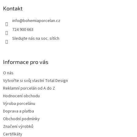
p
a
Kontakt
t
info
@
bohemiaporcelan.cz
í
724 900 663
Sledujte nás na soc. sítích
Informace pro vás
O nás
Vytvořte si svůj vlastní Total Design
Reklamní porcelán od A do Z
Hodnocení obchodu
Výroba porcelánu
Doprava a platba
Obchodní podmínky
Značení výrobků
Certifikáty