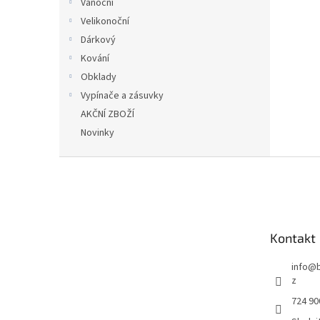
Vánoční
Velikonoční
Dárkový
Kování
Obklady
Vypínače a zásuvky
AKČNÍ ZBOŽÍ
Novinky
Z
á
p
a
t
Kontakt
í
info
@
z
724 90