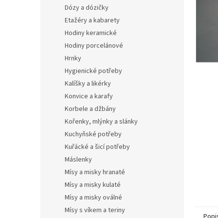
n
Dózy a dózičky
e
Etažéry a kabarety
l
Hodiny keramické
Hodiny porcelánové
Hrnky
Hygienické potřeby
Kalíšky a likérky
Konvice a karafy
Korbele a džbány
Kořenky, mlýnky a slánky
Kuchyňské potřeby
Kuřácké a šicí potřeby
Máslenky
Mísy a misky hranaté
Mísy a misky kulaté
Mísy a misky oválné
Mísy s víkem a teriny
Popi