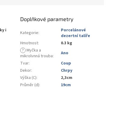
Doplňkové parametry
y i
Porcelánové
Kategorie
:
dezertní talíře
Hmotnost
:
0.3 kg
?
Myčka a
Ano
mikrolvnná trouba
:
Tvar
:
Coup
Dekor
:
Chrpy
Výška (C)
:
2,3cm
Průměr (d)
:
19cm