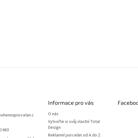
Informace pro vás
Facebo
O nás
bohemiaporcelan.c
Vytvořte si svůj vlastní Total
Design
0 663
Reklamní porcelán od A do Z