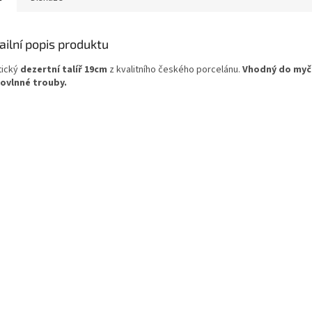
ailní popis produktu
tický
dezertní talíř 19cm
z kvalitního českého porcelánu.
Vhodný do myčk
ovlnné trouby.