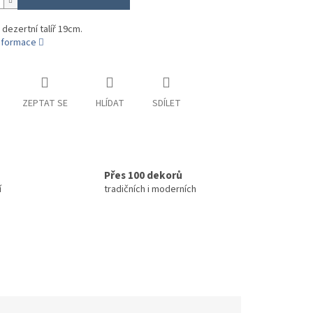
 dezertní talíř 19cm.
informace
ZEPTAT SE
HLÍDAT
SDÍLET
Přes 100 dekorů
í
tradičních i moderních