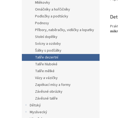
Mlékovky
Omáčníky a hořčičníky
Det
Podložky a podtácky
Podnosy
Prak
Příbory, naběračky, vidličky a lopatky
mikr
Stolní doplňky
Svícny a ozdoby
Šálky s podšálky
Talíře dezertní
Talíře hluboké
Talíře mělké
Vázy a vázičky
Zapékací mísy a formy
Závěsné obrázky
Závěsné talíře
Dětský
Myslivecký