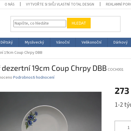
O NÁS
VYTVOŘTE SI SVŮJ VLASTNÍ TOTAL DESIGN
REKLAMNÍ POR
HLEDAT
Dětský
Myslivecký
Vánoční
Velikonoční
Dárkový
rtní 19cm Coup Chrpy DBB
ř dezertní 19cm Coup Chrpy DBB
COCH001
né
noceno
Podrobnosti hodnocení
ní
273
u
Měrná
1-2 t
cena:
ek.