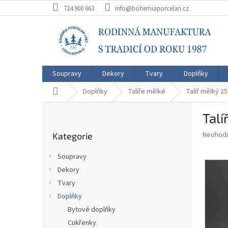
Přejít
724 900 663
info@bohemiaporcelan.cz
na
obsah
Soupravy
Dekory
Tvary
Doplňky
Domů
Doplňky
Talíře mělké
Talíř mělký 2
P
Tal
o
Přeskočit
s
Průměr
Neohod
Kategorie
kategorie
t
hodnoce
r
produkt
Soupravy
a
je
Dekory
0,0
n
z
Tvary
n
5
í
Doplňky
hvězdič
p
Bytové doplňky
a
Cukřenky