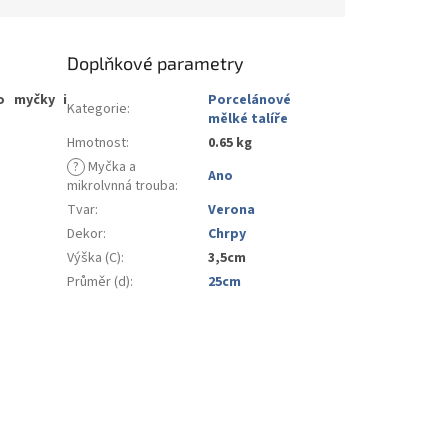
Doplňkové parametry
o myčky i
Porcelánové
Kategorie
:
mělké talíře
Hmotnost
:
0.65 kg
?
Myčka a
Ano
mikrolvnná trouba
:
Tvar
:
Verona
Dekor
:
Chrpy
Výška (C)
:
3,5cm
Průměr (d)
:
25cm