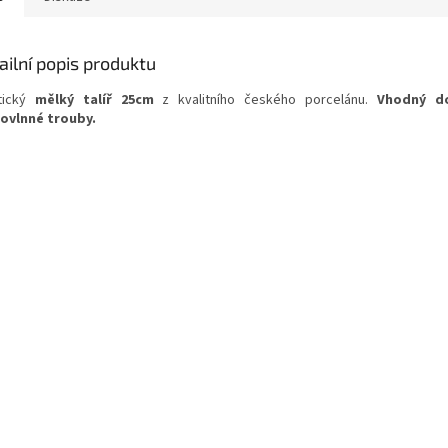
ailní popis produktu
tický
mělký talíř 25cm
z kvalitního českého porcelánu.
Vhodný d
ovlnné trouby.