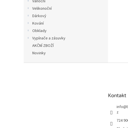
Vánoční
Velikonoční
Dárkový
Kování
Obklady
Vypínače a zásuvky
AKČNÍ ZBOŽÍ
Novinky
Z
á
p
a
t
Kontakt
í
info
@
z
724 90