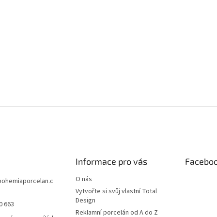
Informace pro vás
Facebo
O nás
bohemiaporcelan.c
Vytvořte si svůj vlastní Total
Design
0 663
Reklamní porcelán od A do Z