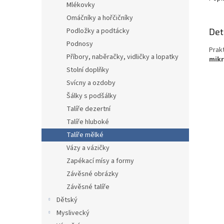
Mlékovky
Omáčníky a hořčičníky
Det
Podložky a podtácky
Podnosy
Prak
Příbory, naběračky, vidličky a lopatky
mikr
Stolní doplňky
Svícny a ozdoby
Šálky s podšálky
Talíře dezertní
Talíře hluboké
Talíře mělké
Vázy a vázičky
Zapékací mísy a formy
Závěsné obrázky
Závěsné talíře
Dětský
Myslivecký