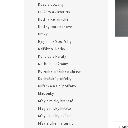
n
Dózy a dózičky
e
Etažéry a kabarety
l
Hodiny keramické
Hodiny porcelánové
Hrnky
Hygienické potřeby
Kalíšky a likérky
Konvice a karafy
Korbele a džbány
Kořenky, mlýnky a slánky
Kuchyňské potřeby
Kuřácké a šicí potřeby
Máslenky
Mísy a misky hranaté
Mísy a misky kulaté
Mísy a misky oválné
Mísy s víkem a teriny
Popi