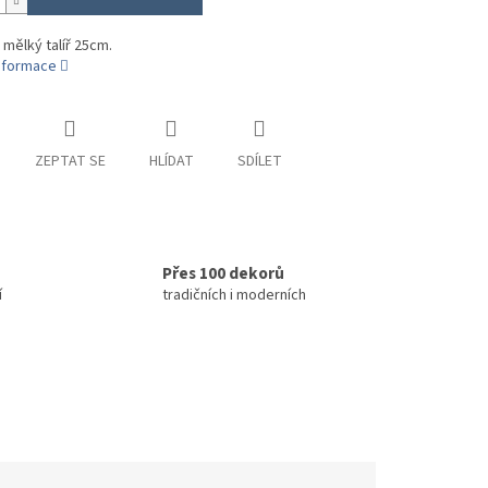
 mělký talíř 25cm.
informace
ZEPTAT SE
HLÍDAT
SDÍLET
Přes 100 dekorů
í
tradičních i moderních