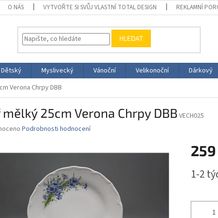
O NÁS
VYTVOŘTE SI SVŮJ VLASTNÍ TOTAL DESIGN
REKLAMNÍ POR
HLEDAT
Dětský
Myslivecký
Vánoční
Velikonoční
Dárkový
5cm Verona Chrpy DBB
íř mělký 25cm Verona Chrpy DBB
VECH025
né
noceno
Podrobnosti hodnocení
ní
259
u
Měrná
1-2 t
cena:
ek.