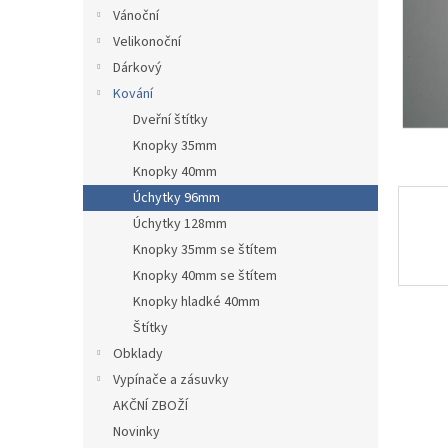
n
Vánoční
e
Velikonoční
l
Dárkový
Kování
Dveřní štítky
Knopky 35mm
Knopky 40mm
Úchytky 96mm
Úchytky 128mm
Knopky 35mm se štítem
Knopky 40mm se štítem
Knopky hladké 40mm
Štítky
Obklady
Vypínače a zásuvky
AKČNÍ ZBOŽÍ
Novinky