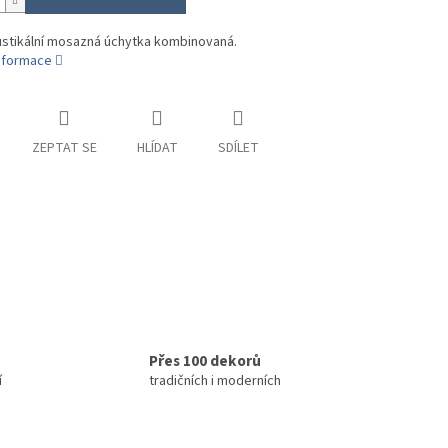
ustikální mosazná úchytka kombinovaná.
informace
ZEPTAT SE
HLÍDAT
SDÍLET
Přes 100 dekorů
í
tradičních i moderních