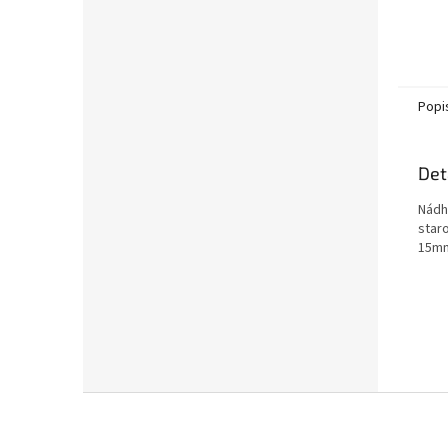
Popi
Det
Nádh
star
15mm
Z
á
p