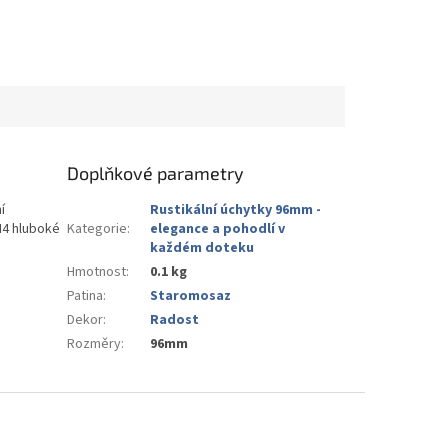
Doplňkové parametry
í
Rustikální úchytky 96mm -
M4 hluboké
Kategorie
:
elegance a pohodlí v
každém doteku
Hmotnost
:
0.1 kg
Patina
:
Staromosaz
Dekor
:
Radost
Rozměry
:
96mm