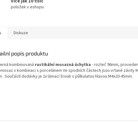
Více jak 10 tisíc
položek v eshopu
s
Diskuze
ailní popis produktu
erná kombinovaná
rustikální mosazná úchytka
- rozteč 96mm, proveden
omosaz v kombinaci s porcelánem Ve spodních částech jsou vrtané závity 
 . Součástí dodávky je 2x lámací šroub s půlkulatou hlavou M4x20-45mm.