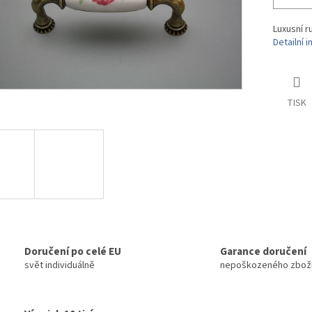
Luxusní r
Detailní 
TISK
Doručení po celé EU
Garance doručení
svět individuálně
nepoškozeného zbož