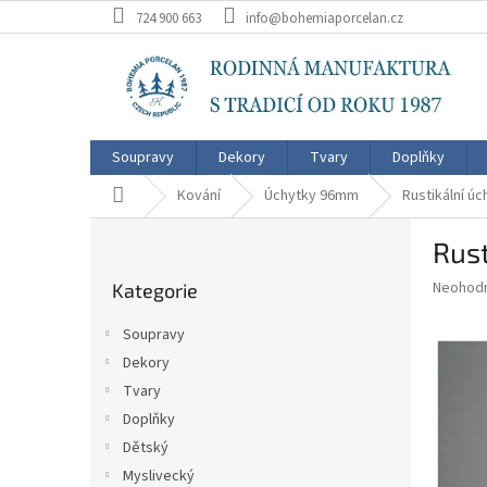
Přejít
724 900 663
info@bohemiaporcelan.cz
na
obsah
Soupravy
Dekory
Tvary
Doplňky
Domů
Kování
Úchytky 96mm
Rustikální 
P
Rus
o
Přeskočit
s
Průměr
Neohod
Kategorie
kategorie
t
hodnoce
r
produkt
Soupravy
a
je
Dekory
0,0
n
z
Tvary
n
5
í
Doplňky
hvězdič
p
Dětský
a
Myslivecký