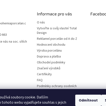
Informace pro vás
Facebo
O nás
bohemiaporcelan.c
Vytvořte si svůj vlastní Total
Design
0 663
Reklamní porcelán od A do Z
e nás na soc. sítích
Hodnocení obchodu
Výroba porcelánu
Doprava a platba
Obchodní podmínky
Značení výrobků
Certifikáty
FAQ
Podmínky ochrany osobních
údajů
Ruční malba
užívá soubory cookie. Dalším
Odmítnout
tohoto webu vyjadřujete souhlas s jejich
Kontakty