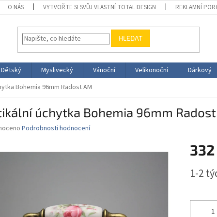
O NÁS
VYTVOŘTE SI SVŮJ VLASTNÍ TOTAL DESIGN
REKLAMNÍ POR
HLEDAT
Dětský
Myslivecký
Vánoční
Velikonoční
Dárkový
úchytka Bohemia 96mm Radost AM
tikální úchytka Bohemia 96mm Rados
né
noceno
Podrobnosti hodnocení
ní
332
u
Měrná
1-2 t
cena:
ek.