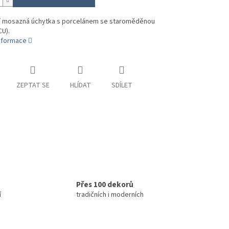
ní mosazná úchytka s porcelánem se staroměděnou
CU).
informace
ZEPTAT SE
HLÍDAT
SDÍLET
Přes 100 dekorů
í
tradičních i moderních