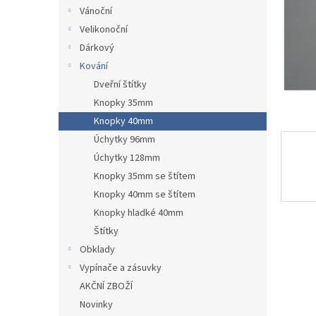
n
Vánoční
e
Velikonoční
l
Dárkový
Kování
Dveřní štítky
Knopky 35mm
Knopky 40mm
Úchytky 96mm
Úchytky 128mm
Knopky 35mm se štítem
Knopky 40mm se štítem
Knopky hladké 40mm
Štítky
Obklady
Vypínače a zásuvky
AKČNÍ ZBOŽÍ
Novinky