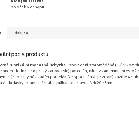
Více jak 10 tisíc
položek v eshopu
s
Diskuze
ailní popis produktu
erná
rustikální mosazná úchytka
- provedení staroměděná (CU) v kombin
elánem. Jedná se o pravý karlovarský porcelán, nikoliv kameninu, přestože
ými výrobci mylně uváděn porcelán. Ve spodní části je vrtaný závit M4 hl
ástí dodávky je lámací šroub s půlkulatou hlavou M4x20-45mm.