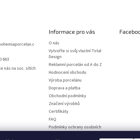
Informace pro vás
Facebo
O nás
bohemiaporcelan.c
Vytvořte si svůj vlastní Total
Design
0 663
Reklamní porcelán od A do Z
e nás na soc. sítích
Hodnocení obchodu
Výroba porcelánu
Doprava a platba
Obchodní podmínky
Značení výrobků
Certifikáty
FAQ
Podmínky ochrany osobních
údajů