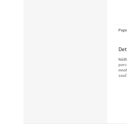
Popi
Det
Nádh
porc
mnoh
souč
Z