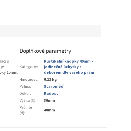
Doplňkové parametry
aci s
Rustikální knopky 40mm -
 je
Kategorie
:
jedinečné úchytky s
uboký 15mm,
dekorem dle vašeho přání
Hmotnost
:
0.12 kg
Patina
:
Staroměď
Dekor
:
Radost
Výška (C)
:
30mm
Průměr
40mm
(d)
: