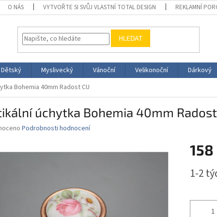
O NÁS
VYTVOŘTE SI SVŮJ VLASTNÍ TOTAL DESIGN
REKLAMNÍ POR
HLEDAT
Dětský
Myslivecký
Vánoční
Velikonoční
Dárkový
chytka Bohemia 40mm Radost CU
tikální úchytka Bohemia 40mm Radost
né
noceno
Podrobnosti hodnocení
ní
158
u
Měrná
1-2 t
cena:
ek.