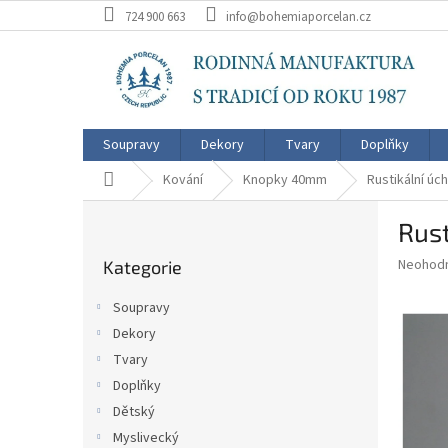
Přejít
724 900 663
info@bohemiaporcelan.cz
na
obsah
Soupravy
Dekory
Tvary
Doplňky
Domů
Kování
Knopky 40mm
Rustikální ú
P
Rus
o
Přeskočit
s
Průměr
Neohod
Kategorie
kategorie
t
hodnoce
r
produkt
Soupravy
a
je
Dekory
0,0
n
z
Tvary
n
5
í
Doplňky
hvězdič
p
Dětský
a
Myslivecký