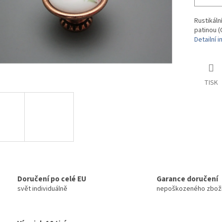
Rustikál
patinou (
Detailní 
TISK
Doručení po celé EU
Garance doručení
svět individuálně
nepoškozeného zbož