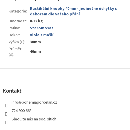
Rustikální knopky 40mm - jedinečné úchytky s
Kategorie
:
dekorem dle vašeho přání
Hmotnost
:
0.12 kg
Patina
:
Staromosaz
Dekor
:
Viola s mašlí
Výška (C)
:
30mm
Průměr
40mm
(d)
:
Z
á
p
a
Kontakt
t
info
@
bohemiaporcelan.cz
í
724 900 663
Sledujte nás na soc. sítích