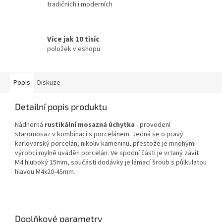
tradičních i moderních
Více jak 10 tisíc
položek v eshopu
Popis
Diskuze
Detailní popis produktu
Nádherná
rustikální mosazná úchytka
- provedení
staromosaz v kombinaci s porcelánem. Jedná se o pravý
karlovarský porcelán, nikoliv kameninu, přestože je mnohými
výrobci mylně uváděn porcelán. Ve spodní části je vrtaný závit
M4 hluboký 15mm, součástí dodávky je lámací šroub s půlkulatou
hlavou M4x20-45mm.
Doplňkové parametry