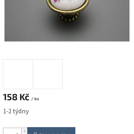
158 Kč
/ ks
Měrná
1-2 týdny
cena: