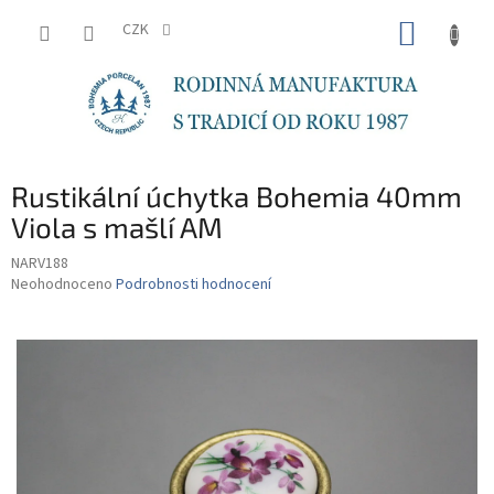
Přejít
NÁKUP
na
CZK
obsah
KOŠÍK
Rustikální úchytka Bohemia 40mm
Viola s mašlí AM
NARV188
Průměrné
Neohodnoceno
Podrobnosti hodnocení
hodnocení
produktu
je
0,0
z
5
hvězdiček.