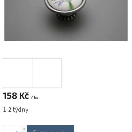
158 Kč
/ ks
Měrná
1-2 týdny
cena: