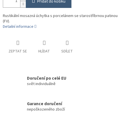
Přidat do košíku
Rustikální mosazná úchytka s porcelánem se starostříbrnou patinou
(FV).
Detailní informace
ZEPTAT SE
HLÍDAT
SDÍLET
Doručení po celé EU
svět individuálně
Garance doručení
nepoškozeného zboží