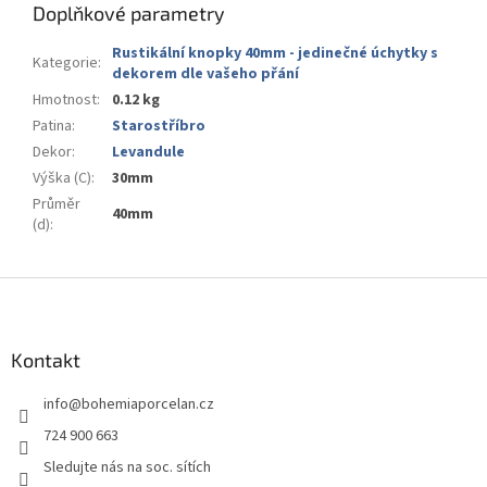
Doplňkové parametry
Rustikální knopky 40mm - jedinečné úchytky s
Kategorie
:
dekorem dle vašeho přání
Hmotnost
:
0.12 kg
Patina
:
Starostříbro
Dekor
:
Levandule
Výška (C)
:
30mm
Průměr
40mm
(d)
:
Z
á
p
a
Kontakt
t
info
@
bohemiaporcelan.cz
í
724 900 663
Sledujte nás na soc. sítích