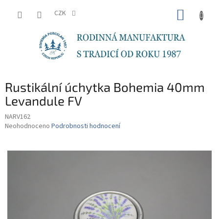
Přejít
NÁKUP
na
CZK
obsah
KOŠÍK
Rustikální úchytka Bohemia 40mm
Levandule FV
NARV162
Průměrné
Neohodnoceno
Podrobnosti hodnocení
hodnocení
produktu
je
0,0
z
5
hvězdiček.