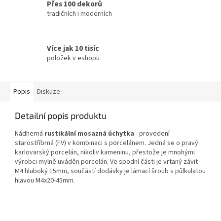
Přes 100 dekorů
tradičních i moderních
Více jak 10 tisíc
položek v eshopu
Popis
Diskuze
Detailní popis produktu
Nádherná
rustikální mosazná úchytka
- provedení
starostříbrná (FV) v kombinaci s porcelánem. Jedná se o pravý
karlovarský porcelán, nikoliv kameninu, přestože je mnohými
výrobci mylně uváděn porcelán. Ve spodní části je vrtaný závit
M4 hluboký 15mm, součástí dodávky je lámací šroub s půlkulatou
hlavou M4x20-45mm.