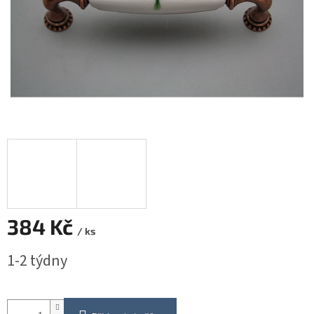
384 Kč
/ ks
Měrná
1-2 týdny
cena: