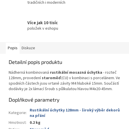
tradičních i moderních
Více jak 10 tisíc
položek v eshopu
Popis
Diskuze
Detailní popis produktu
Nádherná kombinovaná
rustikální mosazná úchytka
- rozteč
128mm, provedení
staroměď
(CU) v kombinaci s porcelánem. Ve
spodních částech jsou vrtané závity M4 hluboké 15mm. Součástí
dodávky je 2x lámací šroub s půlkulatou hlavou M4x20-45mm.
Doplňkové parametry
Rustikální úchytky 128mm - široký výběr dekorů
Kategorie
:
na přání
Hmotnost
:
0.2 kg