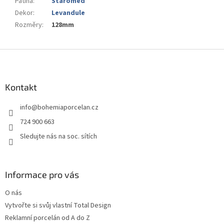
Patina
:
Staroměď
Dekor
:
Levandule
Rozměry
:
128mm
Z
á
p
a
Kontakt
t
info
@
bohemiaporcelan.cz
í
724 900 663
Sledujte nás na soc. sítích
Informace pro vás
O nás
Vytvořte si svůj vlastní Total Design
Reklamní porcelán od A do Z