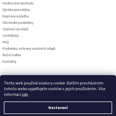
Hodnocení obchodu
Výroba porcelánu
Doprava a platba
Obchodní podmínky
Značení výrobků
Certifikáty
FAQ
Podmínky ochrany osobních údajů
Ruční malba
Kontakty
Facebook
Tento web používá soubory cookie. Dalším procházením
tohoto webu vyjadřujete souhlas s jejich používáním.. Více
informací
zde
.
Nastavení