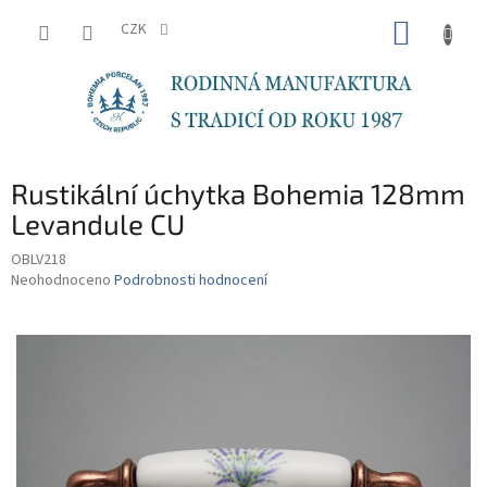
Přejít
NÁKUP
na
CZK
obsah
KOŠÍK
Rustikální úchytka Bohemia 128mm
Levandule CU
OBLV218
Průměrné
Neohodnoceno
Podrobnosti hodnocení
hodnocení
produktu
je
0,0
z
5
hvězdiček.