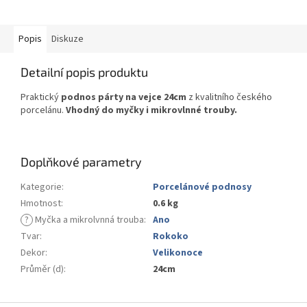
Popis
Diskuze
Detailní popis produktu
Praktický
podnos párty na vejce 24cm
z kvalitního českého
porcelánu.
Vhodný do myčky i mikrovlnné trouby.
Doplňkové parametry
Kategorie
:
Porcelánové podnosy
Hmotnost
:
0.6 kg
?
Myčka a mikrolvnná trouba
:
Ano
Tvar
:
Rokoko
Dekor
:
Velikonoce
Průměr (d)
:
24cm