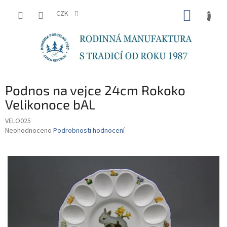
Přejít
NÁKUP
na
CZK
obsah
KOŠÍK
Podnos na vejce 24cm Rokoko
Velikonoce bAL
VELO025
Průměrné
Neohodnoceno
Podrobnosti hodnocení
hodnocení
produktu
je
0,0
z
5
hvězdiček.