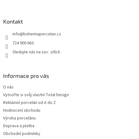
Z
á
p
a
Kontakt
t
info
@
bohemiaporcelan.cz
í
724 900 663
Sledujte nás na soc. sítích
Informace pro vás
O nás
Vytvořte si svůj vlastní Total Design
Reklamní porcelán od A do Z
Hodnocení obchodu
Výroba porcelánu
Doprava a platba
Obchodní podmínky