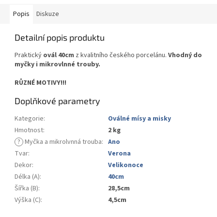
Popis
Diskuze
Detailní popis produktu
Praktický
ovál 40cm
z kvalitního českého porcelánu.
Vhodný do
myčky i mikrovlnné trouby.
RŮZNÉ MOTIVY!!!
Doplňkové parametry
Kategorie
:
Oválné mísy a misky
Hmotnost
:
2 kg
?
Myčka a mikrolvnná trouba
:
Ano
Tvar
:
Verona
Dekor
:
Velikonoce
Délka (A)
:
40cm
Šířka (B)
:
28,5cm
Výška (C)
:
4,5cm