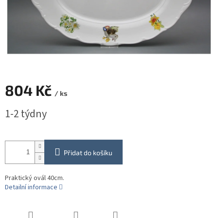
804 Kč
/ ks
Měrná
1-2 týdny
cena:
Přidat do košíku
Praktický ovál 40cm.
Detailní informace