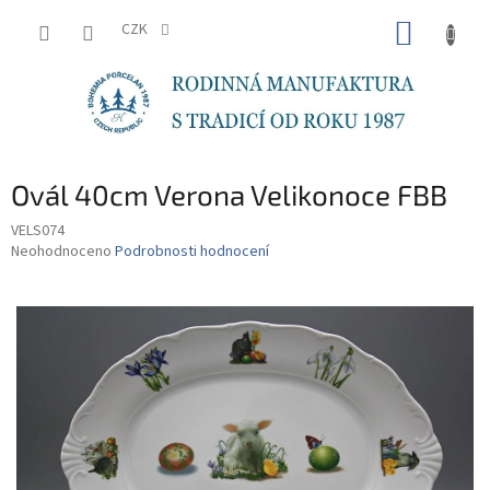
Přejít
NÁKUP
na
CZK
obsah
KOŠÍK
Ovál 40cm Verona Velikonoce FBB
VELS074
Průměrné
Neohodnoceno
Podrobnosti hodnocení
hodnocení
produktu
je
0,0
z
5
hvězdiček.