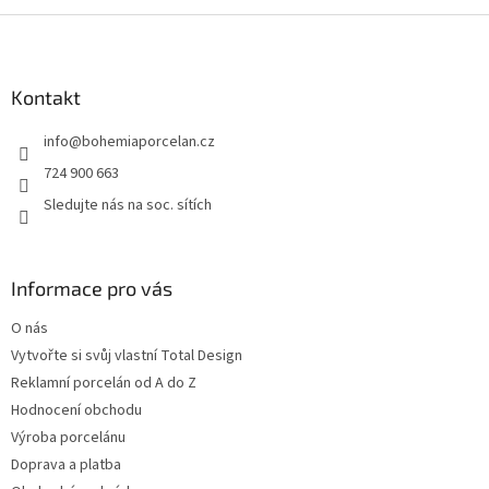
Z
á
p
a
Kontakt
t
info
@
bohemiaporcelan.cz
í
724 900 663
Sledujte nás na soc. sítích
Informace pro vás
O nás
Vytvořte si svůj vlastní Total Design
Reklamní porcelán od A do Z
Hodnocení obchodu
Výroba porcelánu
Doprava a platba